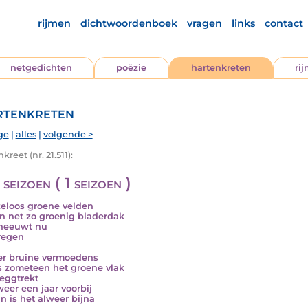
rijmen
dichtwoordenboek
vragen
links
contact
netgedichten
poëzie
hartenkreten
ri
tenkreten
ge
|
alles
|
volgende >
kreet (nr. 21.511):
seizoen ( 1 seizoen )
eloos groene velden
n net zo groenig bladerdak
neeuwt nu
regen
r bruine vermoedens
s zometeen het groene vlak
eggtrekt
weer een jaar voorbij
n is het alweer bijna