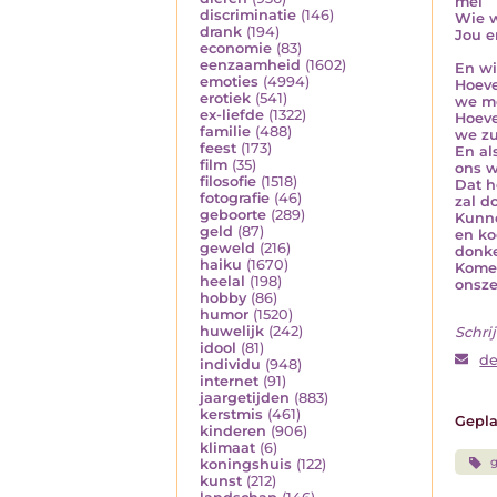
mei
discriminatie
(146)
Wie w
drank
(194)
Jou e
economie
(83)
eenzaamheid
(1602)
En wi
emoties
(4994)
Hoeve
erotiek
(541)
we mo
ex-liefde
(1322)
Hoeve
familie
(488)
we zu
feest
(173)
En al
film
(35)
ons w
filosofie
(1518)
Dat h
fotografie
(46)
zal d
geboorte
(289)
Kunne
geld
(87)
en ko
geweld
(216)
donke
haiku
(1670)
Komen
heelal
(198)
onsze
hobby
(86)
humor
(1520)
huwelijk
(242)
Schrij
idool
(81)
d
individu
(948)
internet
(91)
jaargetijden
(883)
kerstmis
(461)
Gepla
kinderen
(906)
klimaat
(6)
g
koningshuis
(122)
kunst
(212)