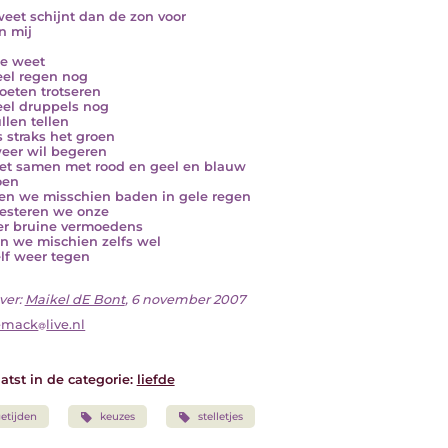
eet schijnt dan de zon voor
n mij
e weet
el regen nog
eten trotseren
el druppels nog
llen tellen
s straks het groen
eer wil begeren
et samen met rood en geel en blauw
oen
n we misschien baden in gele regen
esteren we onze
r bruine vermoedens
 we mischien zelfs wel
lf weer tegen
ver:
Maikel dE Bont
, 6 november 2007
emack
live.nl
atst in de categorie:
liefde
etijden
keuzes
stelletjes