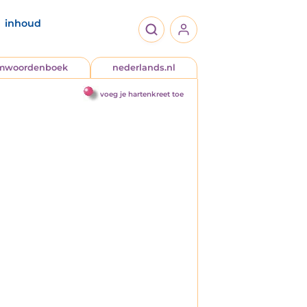
inhoud
jmwoordenboek
nederlands.nl
voeg je hartenkreet toe