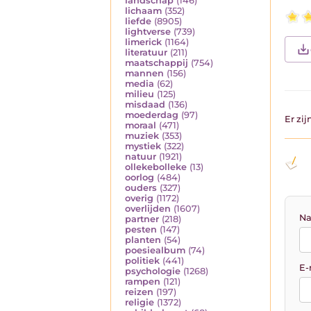
landschap
(146)
lichaam
(352)
liefde
(8905)
lightverse
(739)
limerick
(1164)
literatuur
(211)
maatschappij
(754)
mannen
(156)
media
(62)
milieu
(125)
misdaad
(136)
moederdag
(97)
Er zi
moraal
(471)
muziek
(353)
mystiek
(322)
natuur
(1921)
ollekebolleke
(13)
oorlog
(484)
ouders
(327)
overig
(1172)
overlijden
(1607)
Na
partner
(218)
pesten
(147)
planten
(54)
poesiealbum
(74)
politiek
(441)
E-
psychologie
(1268)
rampen
(121)
reizen
(197)
religie
(1372)