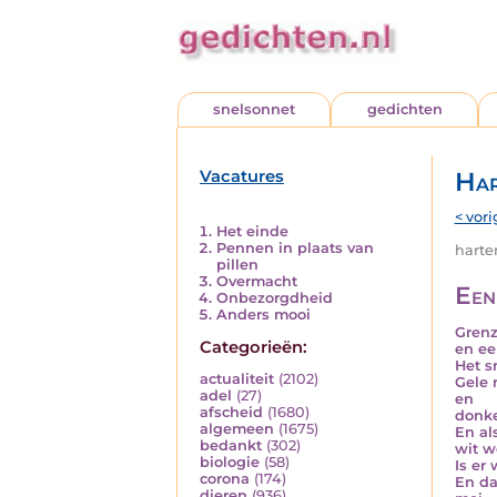
snelsonnet
gedichten
Vacatures
Har
< vori
Het einde
Pennen in plaats van
harten
pillen
Overmacht
Een 
Onbezorgdheid
Anders mooi
Grenz
Categorieën:
en ee
Het s
actualiteit
(2102)
Gele 
adel
(27)
en
afscheid
(1680)
donke
algemeen
(1675)
En al
bedankt
(302)
wit w
biologie
(58)
Is er 
corona
(174)
En da
dieren
(936)