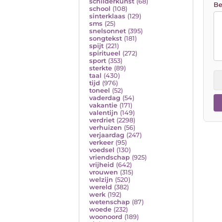
schilderkunst
(68)
Be
school
(108)
sinterklaas
(129)
sms
(25)
snelsonnet
(395)
songtekst
(181)
spijt
(221)
spiritueel
(272)
sport
(353)
sterkte
(89)
taal
(430)
tijd
(976)
toneel
(52)
vaderdag
(54)
vakantie
(171)
valentijn
(149)
verdriet
(2298)
verhuizen
(56)
verjaardag
(247)
verkeer
(95)
voedsel
(130)
vriendschap
(925)
vrijheid
(642)
vrouwen
(315)
welzijn
(520)
wereld
(382)
werk
(192)
wetenschap
(87)
woede
(232)
woonoord
(189)