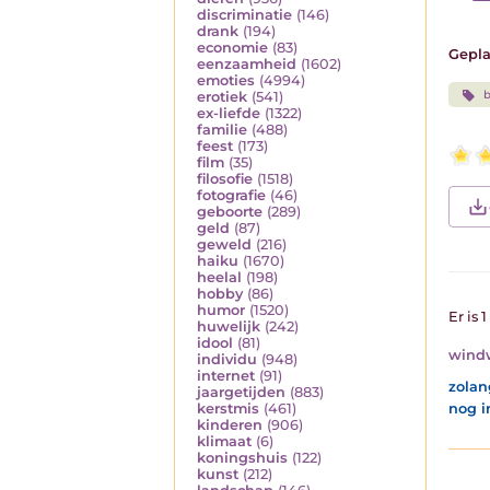
discriminatie
(146)
drank
(194)
economie
(83)
Gepla
eenzaamheid
(1602)
emoties
(4994)
b
erotiek
(541)
ex-liefde
(1322)
familie
(488)
feest
(173)
film
(35)
filosofie
(1518)
fotografie
(46)
geboorte
(289)
geld
(87)
geweld
(216)
haiku
(1670)
heelal
(198)
hobby
(86)
humor
(1520)
Er is 
huwelijk
(242)
idool
(81)
wind
individu
(948)
internet
(91)
zolan
jaargetijden
(883)
nog i
kerstmis
(461)
kinderen
(906)
klimaat
(6)
koningshuis
(122)
kunst
(212)