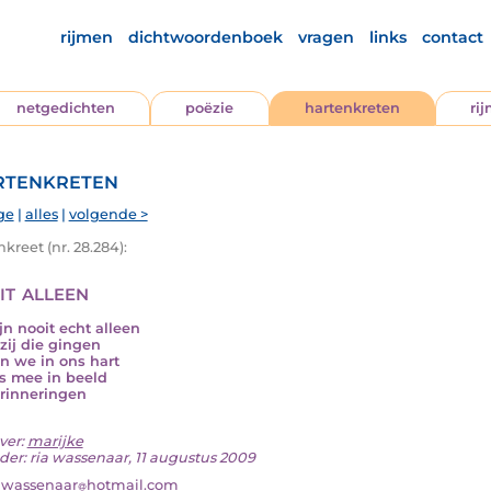
rijmen
dichtwoordenboek
vragen
links
contact
netgedichten
poëzie
hartenkreten
ri
tenkreten
ge
|
alles
|
volgende >
kreet (nr. 28.284):
it alleen
jn nooit echt alleen
zij die gingen
n we in ons hart
s mee in beeld
rinneringen
ver:
marijke
der: ria wassenaar, 11 augustus 2009
awassenaar
hotmail.com