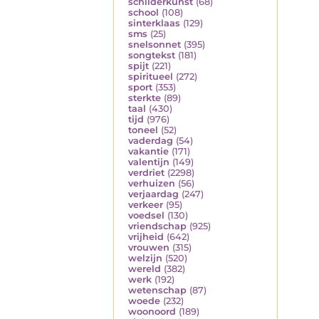
schilderkunst
(68)
school
(108)
sinterklaas
(129)
sms
(25)
snelsonnet
(395)
songtekst
(181)
spijt
(221)
spiritueel
(272)
sport
(353)
sterkte
(89)
taal
(430)
tijd
(976)
toneel
(52)
vaderdag
(54)
vakantie
(171)
valentijn
(149)
verdriet
(2298)
verhuizen
(56)
verjaardag
(247)
verkeer
(95)
voedsel
(130)
vriendschap
(925)
vrijheid
(642)
vrouwen
(315)
welzijn
(520)
wereld
(382)
werk
(192)
wetenschap
(87)
woede
(232)
woonoord
(189)