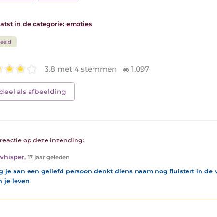
atst in de categorie:
emoties
eeld
3.8 met 4 stemmen
1.097
deel als afbeelding
1 reactie op deze inzending:
whisper
,
17 jaar geleden
g je aan een geliefd persoon denkt diens naam nog fluistert in de win
n je leven