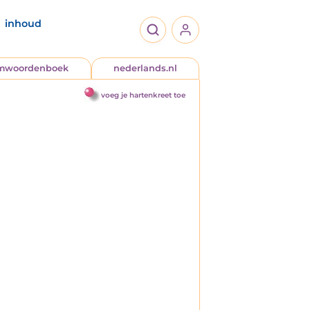
inhoud
jmwoordenboek
nederlands.nl
voeg je hartenkreet toe