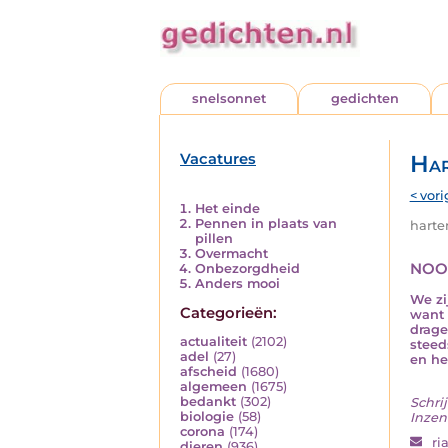
snelsonnet
gedichten
Vacatures
Har
< vori
Het einde
Pennen in plaats van
harten
pillen
Overmacht
noo
Onbezorgdheid
Anders mooi
We zi
Categorieën:
want 
drage
actualiteit
(2102)
steed
adel
(27)
en he
afscheid
(1680)
algemeen
(1675)
bedankt
(302)
Schrij
biologie
(58)
Inzen
corona
(174)
ri
dieren
(936)