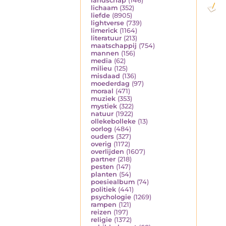
landschap
(146)
lichaam
(352)
liefde
(8905)
lightverse
(739)
limerick
(1164)
literatuur
(213)
maatschappij
(754)
mannen
(156)
media
(62)
milieu
(125)
misdaad
(136)
moederdag
(97)
moraal
(471)
muziek
(353)
mystiek
(322)
natuur
(1922)
ollekebolleke
(13)
oorlog
(484)
ouders
(327)
overig
(1172)
overlijden
(1607)
partner
(218)
pesten
(147)
planten
(54)
poesiealbum
(74)
politiek
(441)
psychologie
(1269)
rampen
(121)
reizen
(197)
religie
(1372)