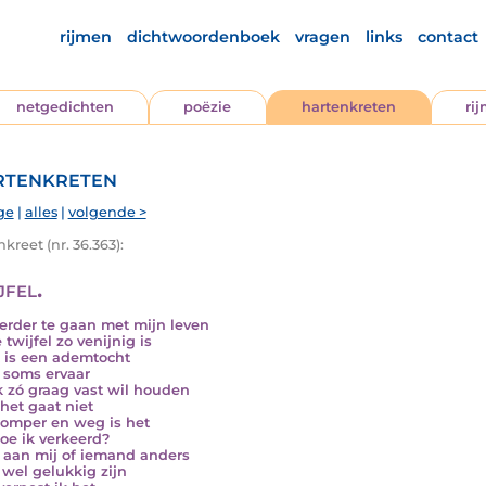
rijmen
dichtwoordenboek
vragen
links
contact
netgedichten
poëzie
hartenkreten
ri
tenkreten
ge
|
alles
|
volgende >
kreet (nr. 36.363):
jfel.
erder te gaan met mijn leven
 twijfel zo venijnig is
 is een ademtocht
k soms ervaar
k zó graag vast wil houden
het gaat niet
omper en weg is het
oe ik verkeerd?
t aan mij of iemand anders
k wel gelukkig zijn