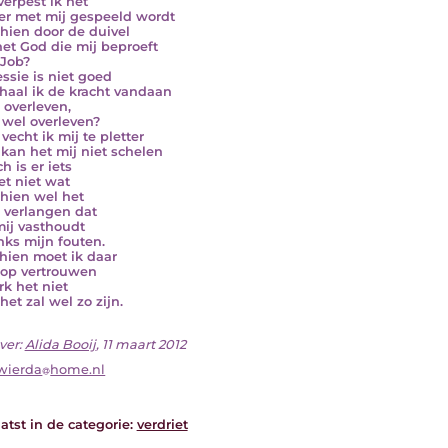
verpest ik het
 er met mij gespeeld wordt
hien door de duivel
 het God die mij beproeft
 Job?
ssie is niet goed
haal ik de kracht vandaan
 overleven,
k wel overleven?
vecht ik mij te pletter
kan het mij niet schelen
h is er iets
et niet wat
hien wel het
 verlangen dat
ij vasthoudt
ks mijn fouten.
hien moet ik daar
op vertrouwen
rk het niet
het zal wel zo zijn.
ver:
Alida Booij
, 11 maart 2012
wierda
home.nl
atst in de categorie:
verdriet