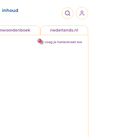
inhoud
jmwoordenboek
nederlands.nl
voeg je hartenkreet toe