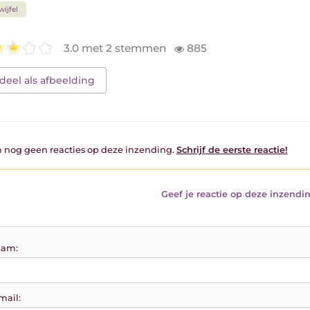
wijfel
3.0 met 2 stemmen
885
deel als afbeelding
jn nog geen reacties op deze inzending.
Schrijf de eerste reactie!
Geef je reactie op deze inzendin
am:
mail: