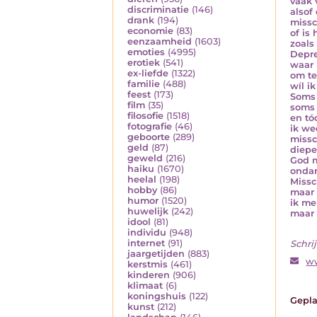
vaak 
discriminatie
(146)
alsof
drank
(194)
missc
economie
(83)
of is
eenzaamheid
(1603)
zoals
emoties
(4995)
Depre
erotiek
(541)
waar 
ex-liefde
(1322)
om te
familie
(488)
wíl i
feest
(173)
Soms 
film
(35)
soms 
filosofie
(1518)
en tóc
fotografie
(46)
ik we
geboorte
(289)
missc
geld
(87)
diepe
geweld
(216)
God m
haiku
(1670)
ondan
heelal
(198)
Missc
hobby
(86)
maar 
humor
(1520)
ik me
huwelijk
(242)
maar 
idool
(81)
individu
(948)
internet
(91)
Schrij
jaargetijden
(883)
w
kerstmis
(461)
kinderen
(906)
klimaat
(6)
koningshuis
(122)
Gepla
kunst
(212)