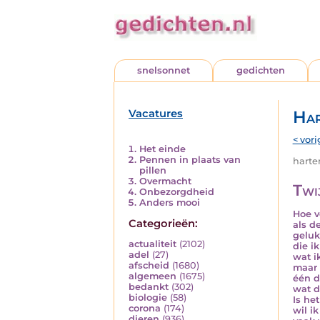
snelsonnet
gedichten
Vacatures
Har
< vori
Het einde
Pennen in plaats van
harten
pillen
Overmacht
Twi
Onbezorgdheid
Anders mooi
Hoe v
Categorieën:
als de
geluk
actualiteit
(2102)
die i
adel
(27)
wat i
afscheid
(1680)
maar 
algemeen
(1675)
één d
bedankt
(302)
wat d
biologie
(58)
Is he
corona
(174)
wil i
dieren
(936)