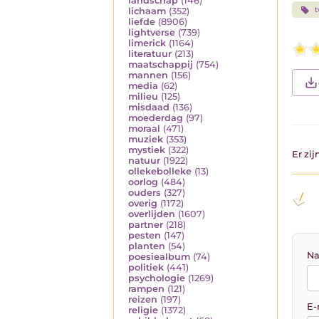
landschap
(146)
t
lichaam
(352)
liefde
(8906)
lightverse
(739)
limerick
(1164)
literatuur
(213)
maatschappij
(754)
mannen
(156)
media
(62)
milieu
(125)
misdaad
(136)
moederdag
(97)
moraal
(471)
muziek
(353)
mystiek
(322)
Er zi
natuur
(1922)
ollekebolleke
(13)
oorlog
(484)
ouders
(327)
overig
(1172)
overlijden
(1607)
partner
(218)
pesten
(147)
planten
(54)
Na
poesiealbum
(74)
politiek
(441)
psychologie
(1269)
rampen
(121)
reizen
(197)
E-
religie
(1372)