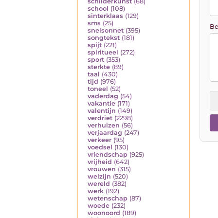
schilderkunst
(68)
school
(108)
sinterklaas
(129)
sms
(25)
Be
snelsonnet
(395)
songtekst
(181)
spijt
(221)
spiritueel
(272)
sport
(353)
sterkte
(89)
taal
(430)
tijd
(976)
toneel
(52)
vaderdag
(54)
vakantie
(171)
valentijn
(149)
verdriet
(2298)
verhuizen
(56)
verjaardag
(247)
verkeer
(95)
voedsel
(130)
vriendschap
(925)
vrijheid
(642)
vrouwen
(315)
welzijn
(520)
wereld
(382)
werk
(192)
wetenschap
(87)
woede
(232)
woonoord
(189)