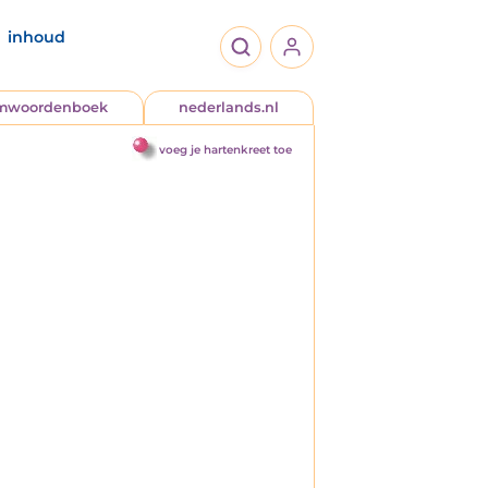
inhoud
jmwoordenboek
nederlands.nl
voeg je hartenkreet toe