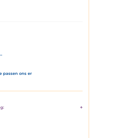
.
e passen ons er
g: