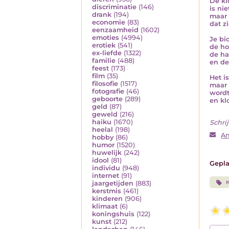
De kl
discriminatie
(146)
is nie
drank
(194)
maar 
economie
(83)
dat zi
eenzaamheid
(1602)
emoties
(4994)
Je bi
erotiek
(541)
de ho
ex-liefde
(1322)
de ha
familie
(488)
en de
feest
(173)
film
(35)
Het i
filosofie
(1517)
maar 
fotografie
(46)
wordt
geboorte
(289)
en kl
geld
(87)
geweld
(216)
haiku
(1670)
Schrij
heelal
(198)
An
hobby
(86)
humor
(1520)
huwelijk
(242)
idool
(81)
Gepla
individu
(948)
internet
(91)
K
jaargetijden
(883)
kerstmis
(461)
kinderen
(906)
klimaat
(6)
koningshuis
(122)
kunst
(212)