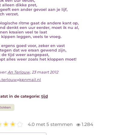
ok een uur verzet,
t alleen dikke pret,
geeft een ander gevoel aan je lijf,
ch verzet.
ologische ritme gaat de andere kant op,
nd denkt een uur eerder, moet ik nu al,
nen kraaien veel te laat
 kippen leggen, veels te vroeg.
s ergens goed voor, zeker en vast
tegen dat we eraan gewend zijn,
 de tijd weer aangepast,
opt alles weer zoals het kloppen moet!
ver:
An Terlouw
, 23 maart 2012
.terlouw
kpnmail.nl
atst in de categorie:
tijd
lokken
4.0 met 5 stemmen
1.284