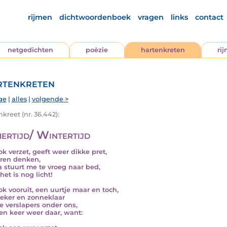
rijmen
dichtwoordenboek
vragen
links
contact
netgedichten
poëzie
hartenkreten
ri
tenkreten
ge
|
alles
|
volgende >
kreet (nr. 36.442):
ertijd/ Wintertijd
ok verzet, geeft weer dikke pret,
ren denken,
stuurt me te vroeg naar bed,
het is nog licht!
ok vooruit, een uurtje maar en toch,
zeker en zonneklaar
de verslapers onder ons,
en keer weer daar, want: