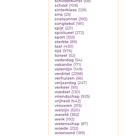
schilderkunst
(68)
school
(108)
sinterklaas
(129)
sms
(25)
snelsonnet
(395)
songtekst
(181)
spijt
(221)
spiritueel
(272)
sport
(353)
sterkte
(89)
taal
(430)
tijd
(976)
toneel
(52)
vaderdag
(54)
vakantie
(171)
valentijn
(149)
verdriet
(2298)
verhuizen
(56)
verjaardag
(247)
verkeer
(95)
voedsel
(130)
vriendschap
(925)
vrijheid
(642)
vrouwen
(315)
welzijn
(520)
wereld
(382)
werk
(192)
wetenschap
(87)
woede
(232)
woonoord
(189)