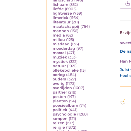
landschap
(146)
lichaam
(352)
liefde
(8905)
lightverse
(739)
limerick
(1164)
literatuur
(211)
maatschappij
(754)
mannen
(156)
Er zij
media
(62)
milieu
(125)
sweet
misdaad
(136)
moederdag
(97)
De na
moraal
(471)
muziek
(353)
Han 
mystiek
(322)
natuur
(1921)
Juist
ollekebolleke
(13)
oorlog
(484)
heel 
ouders
(327)
overig
(1172)
overlijden
(1607)
partner
(218)
pesten
(147)
planten
(54)
poesiealbum
(74)
politiek
(441)
psychologie
(1268)
rampen
(121)
reizen
(197)
religie
(1372)