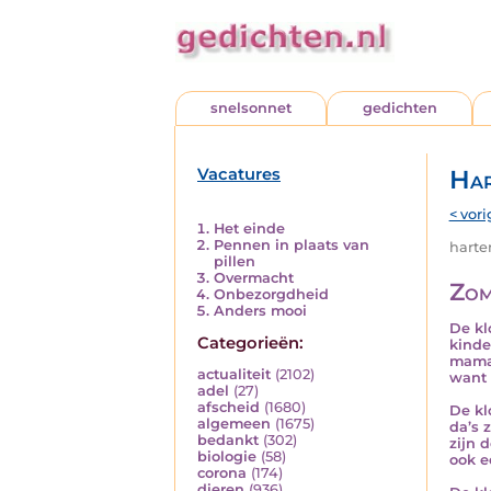
snelsonnet
gedichten
Vacatures
Har
< vori
Het einde
Pennen in plaats van
harten
pillen
Overmacht
Zom
Onbezorgdheid
Anders mooi
De kl
Categorieën:
kinde
mama 
actualiteit
(2102)
want 
adel
(27)
afscheid
(1680)
De kl
algemeen
(1675)
da’s 
bedankt
(302)
zijn 
biologie
(58)
ook e
corona
(174)
dieren
(936)