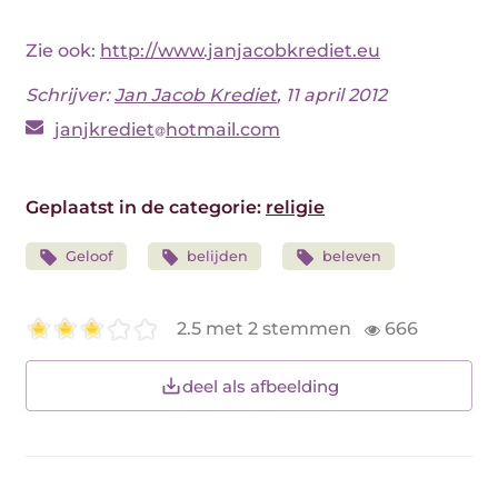
Zie ook:
http://www.janjacobkrediet.eu
Schrijver:
Jan Jacob Krediet
, 11 april 2012
janjkrediet
hotmail.com
Geplaatst in de categorie:
religie
Geloof
belijden
beleven
2.5 met 2 stemmen
666
deel als afbeelding