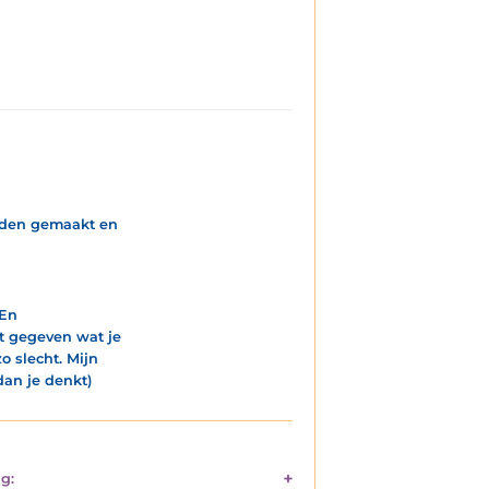
heden gemaakt en
 En
het gegeven wat je
o slecht. Mijn
dan je denkt)
g: