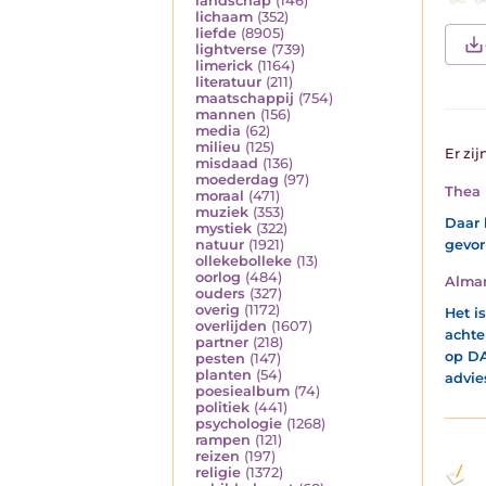
landschap
(146)
lichaam
(352)
liefde
(8905)
lightverse
(739)
limerick
(1164)
literatuur
(211)
maatschappij
(754)
mannen
(156)
media
(62)
milieu
(125)
Er zij
misdaad
(136)
moederdag
(97)
Thea 
moraal
(471)
muziek
(353)
Daar 
mystiek
(322)
gevorm
natuur
(1921)
ollekebolleke
(13)
oorlog
(484)
Almar
ouders
(327)
overig
(1172)
Het i
overlijden
(1607)
achte
partner
(218)
op DA
pesten
(147)
planten
(54)
advie
poesiealbum
(74)
politiek
(441)
psychologie
(1268)
rampen
(121)
reizen
(197)
religie
(1372)