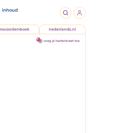
inhoud
jmwoordenboek
nederlands.nl
voeg je hartenkreet toe