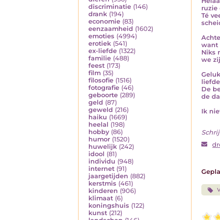
Helaa
discriminatie
(146)
ruzie
drank
(194)
Té ve
economie
(83)
schei
eenzaamheid
(1602)
emoties
(4994)
Achte
erotiek
(541)
want 
ex-liefde
(1322)
Niks 
familie
(488)
we zi
feest
(173)
film
(35)
Geluk
filosofie
(1516)
liefd
fotografie
(46)
De be
geboorte
(289)
de da
geld
(87)
geweld
(216)
Ik nie
haiku
(1669)
heelal
(198)
hobby
(86)
Schrij
humor
(1520)
dr
huwelijk
(242)
idool
(81)
individu
(948)
internet
(91)
Gepla
jaargetijden
(882)
kerstmis
(461)
V
kinderen
(906)
klimaat
(6)
koningshuis
(122)
kunst
(212)