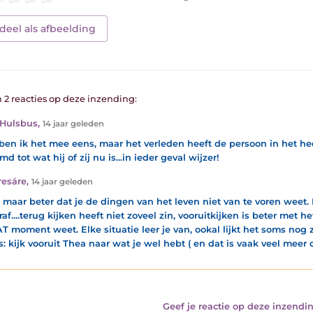
deel als afbeelding
n 2 reacties op deze inzending:
Hulsbus
,
14 jaar geleden
ben ik het mee eens, maar het verleden heeft de persoon in het 
d tot wat hij of zij nu is...in ieder geval wijzer!
esáre
,
14 jaar geleden
s maar beter dat je de dingen van het leven niet van te voren weet.
raf....terug kijken heeft niet zoveel zin, vooruitkijken is beter met 
T moment weet. Elke situatie leer je van, ookal lijkt het soms nog z
s: kijk vooruit Thea naar wat je wel hebt ( en dat is vaak veel meer 
Geef je reactie op deze inzendin