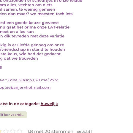
s ontstonden er scheurtjes in onze relatie
 om alles, vechten om niets
el samen, té weinig gemeen
den dan maar? we moesten toch iets
raf een goede keuze geweest
nu gaat het prima onze LAT-relatie
moet en alles kan
jn dik tevreden met deze variatie
kig is er Liefde genoeg om onze
e/vriendschap in stand te houden
ste keus, wie had dat gedacht
g dat we trouwden
t!
ver:
Thea Hulsbus
, 10 mei 2012
oppiebanjer
hotmail.com
atst in de categorie:
huwelijk
ijf jaar voorbij...
1.8 met 20 stemmen
3.131