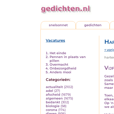
snelsonnet
gedichten
Vacatures
Har
< vori
Het einde
Pennen in plaats van
harten
pillen
Overmacht
Vijf
Onbezorgdheid
Anders mooi
Gezel
Categorieën:
zoals 
Samen
actualiteit
(2102)
maar 
adel
(27)
afscheid
(1679)
Toen,
algemeen
(1675)
elkaa
bedankt
(302)
Op 'n
biologie
(58)
we al
corona
(174)
dieren
(936)