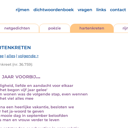
rijmen
dichtwoordenboek
vragen
links
contact
netgedichten
poëzie
hartenkreten
ri
tenkreten
ge
|
alles
|
volgende >
kreet (nr. 36.759):
 jaar voorbij...
ligheid, liefde en aandacht voor elkaar
het begon vijf jaar gelee'
 wonen was de volgende stap, even wennen
het viel alles mee
 na een heerlijke vakantie, besloten we
r het ja-woord te geven
 mooie dag in september beloofden
s man en vrouw verder te leven