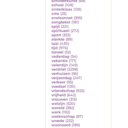
schilderkunst
(68)
school
(108)
sinterklaas
(129)
sms
(25)
snelsonnet
(395)
songtekst
(181)
spijt
(221)
spiritueel
(272)
sport
(353)
sterkte
(89)
taal
(430)
tijd
(976)
toneel
(52)
vaderdag
(54)
vakantie
(171)
valentijn
(149)
verdriet
(2298)
verhuizen
(56)
verjaardag
(247)
verkeer
(95)
voedsel
(130)
vriendschap
(925)
vrijheid
(642)
vrouwen
(315)
welzijn
(520)
wereld
(382)
werk
(192)
wetenschap
(87)
woede
(232)
woonoord
(189)