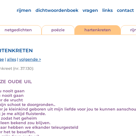
rijmen
dichtwoordenboek
vragen
links
contact
netgedichten
poëzie
hartenkreten
ri
tenkreten
ge
|
alles
|
volgende >
kreet (nr. 37.130):
ze oude uil
u nooit gaan
u nooit gaan
r de vrucht
ijn schoot te doorgronden..
r je kleinkind geboren uit mijn liefde voor jou te kunnen aanscho
 je me altijd fluisterde.
 zodat het geheim
lleen bekend zou blijven.
baar hebben we elkander teleurgesteld
r het te beseffen.