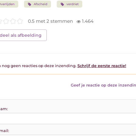
verlijden
Afscheid
verdriet
0.5 met 2 stemmen
1.464
deel als afbeelding
jn nog geen reacties op deze inzending.
Schrijf de eerste reactie!
Geef je reactie op deze inzendin
am:
mail: