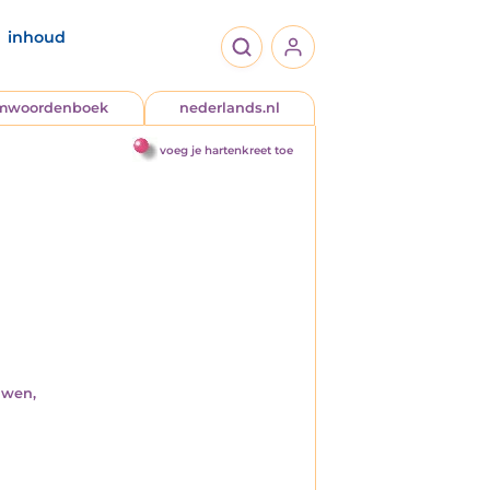
inhoud
jmwoordenboek
nederlands.nl
voeg je hartenkreet toe
uwen,