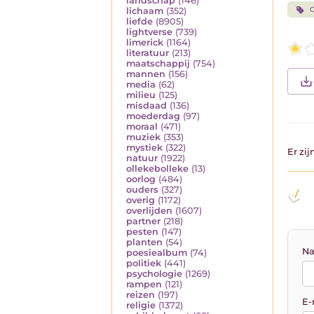
landschap
(146)
O
lichaam
(352)
liefde
(8905)
lightverse
(739)
limerick
(1164)
literatuur
(213)
maatschappij
(754)
mannen
(156)
media
(62)
milieu
(125)
misdaad
(136)
moederdag
(97)
moraal
(471)
muziek
(353)
mystiek
(322)
Er zi
natuur
(1922)
ollekebolleke
(13)
oorlog
(484)
ouders
(327)
overig
(1172)
overlijden
(1607)
partner
(218)
pesten
(147)
planten
(54)
Na
poesiealbum
(74)
politiek
(441)
psychologie
(1269)
rampen
(121)
reizen
(197)
E-
religie
(1372)