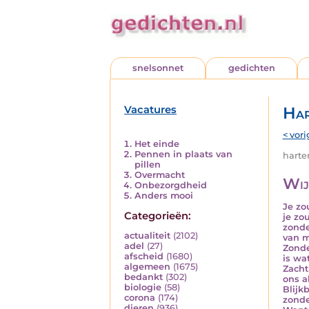
snelsonnet
gedichten
Vacatures
Har
< vori
Het einde
Pennen in plaats van
harten
pillen
Overmacht
Wij
Onbezorgdheid
Anders mooi
Je zo
Categorieën:
je zo
zonde
actualiteit
(2102)
van m
adel
(27)
Zonde
afscheid
(1680)
is wat
algemeen
(1675)
Zacht
bedankt
(302)
ons a
biologie
(58)
Blijk
corona
(174)
zonde
dieren
(936)