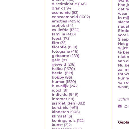
Want,
discriminatie
(146)
had j
drank
(194)
dat h
economie
(83)
waar 
eenzaamheid
(1602)
in mi
emoties
(4994)
slech
erotiek
(541)
nadat
ex-liefde
(1322)
Einde
familie
(488)
voor i
feest
(173)
Slaap
film
(35)
Het g
filosofie
(1518)
wijze
fotografie
(46)
te be
geboorte
(289)
niet 
geld
(87)
van d
geweld
(216)
Nu be
haiku
(1670)
zal m
heelal
(198)
tot w
hobby
(86)
kunne
humor
(1520)
van e
huwelijk
(242)
waar 
idool
(81)
individu
(948)
internet
(91)
Schrij
jaargetijden
(883)
O
kerstmis
(461)
kinderen
(906)
klimaat
(6)
koningshuis
(122)
Gepla
kunst
(212)