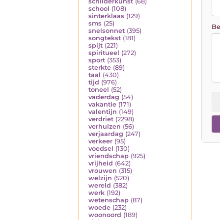
schilderkunst
(68)
school
(108)
sinterklaas
(129)
sms
(25)
Be
snelsonnet
(395)
songtekst
(181)
spijt
(221)
spiritueel
(272)
sport
(353)
sterkte
(89)
taal
(430)
tijd
(976)
toneel
(52)
vaderdag
(54)
vakantie
(171)
valentijn
(149)
verdriet
(2298)
verhuizen
(56)
verjaardag
(247)
verkeer
(95)
voedsel
(130)
vriendschap
(925)
vrijheid
(642)
vrouwen
(315)
welzijn
(520)
wereld
(382)
werk
(192)
wetenschap
(87)
woede
(232)
woonoord
(189)