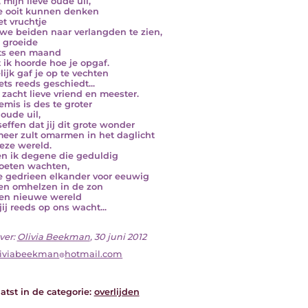
 mijn lieve oude uil,
e ooit kunnen denken
et vruchtje
we beiden naar verlangden te zien,
j groeide
ts een maand
 ik hoorde hoe je opgaf.
lijk gaf je op te vechten
ets reeds geschiedt...
 zacht lieve vriend en meester.
emis is des te groter
 oude uil,
seffen dat jij dit grote wonder
meer zult omarmen in het daglicht
eze wereld.
n ik degene die geduldig
oeten wachten,
e gedrieen elkander voor eeuwig
n omhelzen in de zon
en nieuwe wereld
jij reeds op ons wacht...
ver:
Olivia Beekman
, 30 juni 2012
liviabeekman
hotmail.com
atst in de categorie:
overlijden