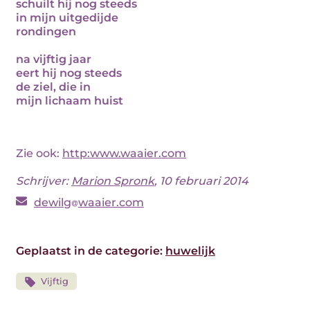
schuilt hij nog steeds
in mijn uitgedijde
rondingen
na vijftig jaar
eert hij nog steeds
de ziel, die in
mijn lichaam huist
Zie ook:
http:www.waaier.com
Schrijver:
Marion Spronk
, 10 februari 2014
dewilg
waaier.com
Geplaatst in de categorie:
huwelijk
Vijftig