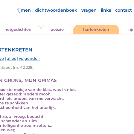
rijmen
dichtwoordenboek
vragen
links
contact
netgedichten
poëzie
hartenkreten
ri
tenkreten
ge
|
alles
|
volgende >
kreet (nr. 42.228):
 grijns, mijn grimas
ooiste meisje van de klas, was ik niet.
ter gezegd: 'anders mooi'.
rd iets anders van me verwacht,
e te schikken
schoonheid van het uiterlijk.
d zo, al vroeg, bedacht
k schrander en slim
ntelligentie zou inzetten...
een weg