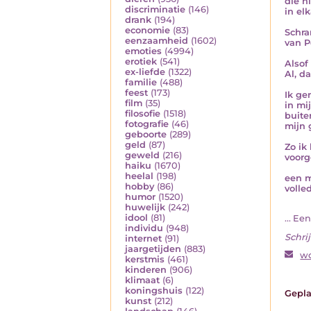
die n
discriminatie
(146)
in elk
drank
(194)
economie
(83)
Schra
eenzaamheid
(1602)
van P
emoties
(4994)
erotiek
(541)
Alsof
ex-liefde
(1322)
Al, da
familie
(488)
feest
(173)
Ik ge
film
(35)
in mi
filosofie
(1518)
buite
fotografie
(46)
mijn 
geboorte
(289)
geld
(87)
Zo ik
geweld
(216)
voorgo
haiku
(1670)
heelal
(198)
een 
hobby
(86)
volle
humor
(1520)
huwelijk
(242)
idool
(81)
... Ee
individu
(948)
Schrij
internet
(91)
jaargetijden
(883)
wo
kerstmis
(461)
kinderen
(906)
klimaat
(6)
koningshuis
(122)
Gepla
kunst
(212)