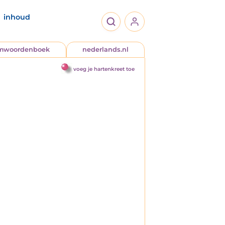
inhoud
jmwoordenboek
nederlands.nl
voeg je hartenkreet toe