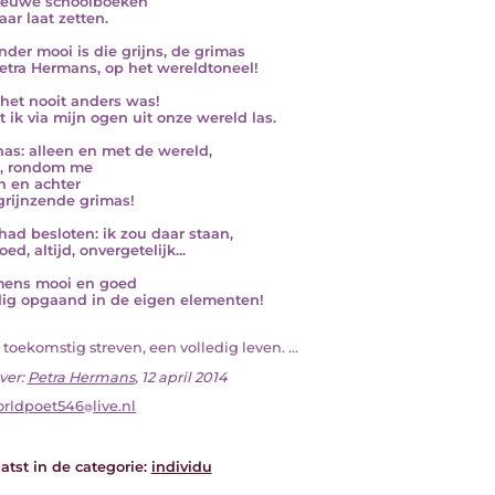
ieuwe schoolboeken
aar laat zetten.
nder mooi is die grijns, de grimas
etra Hermans, op het wereldtoneel!
 het nooit anders was!
t ik via mijn ogen uit onze wereld las.
nas: alleen en met de wereld,
j, rondom me
n en achter
grijnzende grimas!
 had besloten: ik zou daar staan,
ed, altijd, onvergetelijk...
mens mooi en goed
dig opgaand in de eigen elementen!
n toekomstig streven, een volledig leven. ...
ver:
Petra Hermans
, 12 april 2014
rldpoet546
live.nl
atst in de categorie:
individu