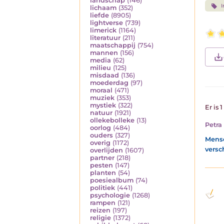
landschap
(146)
I
lichaam
(352)
liefde
(8905)
lightverse
(739)
limerick
(1164)
literatuur
(211)
maatschappij
(754)
mannen
(156)
media
(62)
milieu
(125)
misdaad
(136)
moederdag
(97)
moraal
(471)
muziek
(353)
mystiek
(322)
Er is 
natuur
(1921)
ollekebolleke
(13)
Petra
oorlog
(484)
ouders
(327)
Mense
overig
(1172)
versc
overlijden
(1607)
partner
(218)
pesten
(147)
planten
(54)
poesiealbum
(74)
politiek
(441)
psychologie
(1268)
rampen
(121)
reizen
(197)
religie
(1372)