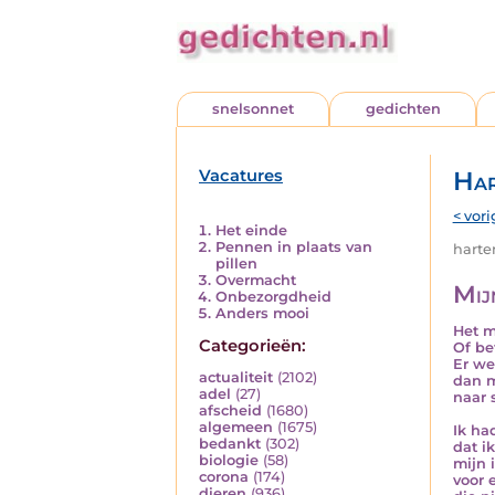
snelsonnet
gedichten
Vacatures
Har
< vori
Het einde
Pennen in plaats van
harten
pillen
Overmacht
Mijn
Onbezorgdheid
Anders mooi
Het m
Categorieën:
Of be
Er we
actualiteit
(2102)
dan m
adel
(27)
naar 
afscheid
(1680)
algemeen
(1675)
Ik ha
bedankt
(302)
dat i
biologie
(58)
mijn i
corona
(174)
voor 
dieren
(936)