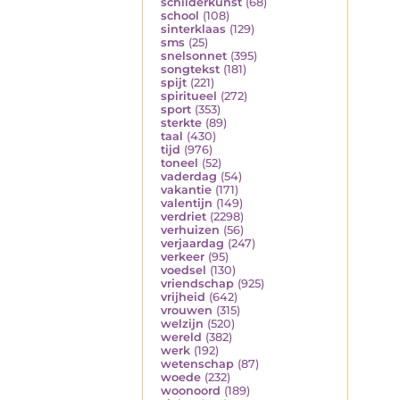
schilderkunst
(68)
school
(108)
sinterklaas
(129)
sms
(25)
snelsonnet
(395)
songtekst
(181)
spijt
(221)
spiritueel
(272)
sport
(353)
sterkte
(89)
taal
(430)
tijd
(976)
toneel
(52)
vaderdag
(54)
vakantie
(171)
valentijn
(149)
verdriet
(2298)
verhuizen
(56)
verjaardag
(247)
verkeer
(95)
voedsel
(130)
vriendschap
(925)
vrijheid
(642)
vrouwen
(315)
welzijn
(520)
wereld
(382)
werk
(192)
wetenschap
(87)
woede
(232)
woonoord
(189)