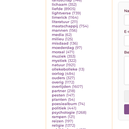
landschap
(146)
lichaam
(352)
liefde
(8905)
Na
lightverse
(739)
limerick
(1164)
literatuur
(211)
maatschappij
(754)
mannen
(156)
E-
media
(62)
milieu
(125)
misdaad
(136)
moederdag
(97)
moraal
(471)
Be
muziek
(353)
mystiek
(322)
natuur
(1921)
ollekebolleke
(13)
oorlog
(484)
ouders
(327)
overig
(1172)
overlijden
(1607)
partner
(218)
pesten
(147)
planten
(54)
poesiealbum
(74)
politiek
(441)
psychologie
(1268)
rampen
(121)
reizen
(197)
religie
(1372)