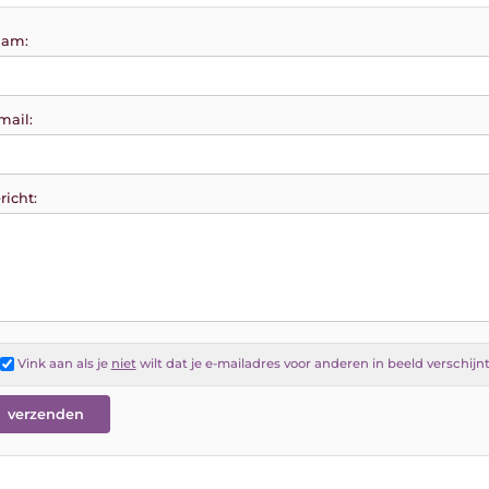
am:
mail:
richt:
Vink aan als je
niet
wilt dat je e-mailadres voor anderen in beeld verschijn