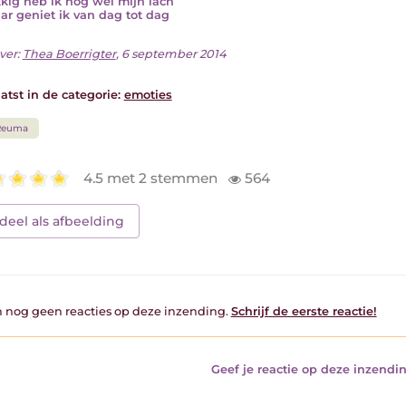
kig heb ik nog wel mijn lach
ar geniet ik van dag tot dag
ver:
Thea Boerrigter
, 6 september 2014
atst in de categorie:
emoties
Reuma
4.5 met 2 stemmen
564
deel als afbeelding
jn nog geen reacties op deze inzending.
Schrijf de eerste reactie!
Geef je reactie op deze inzendin