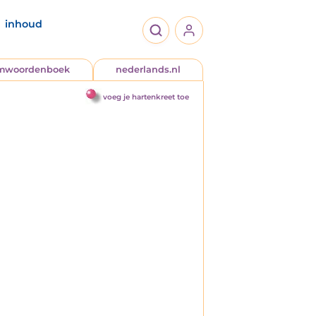
inhoud
jmwoordenboek
nederlands.nl
voeg je hartenkreet toe