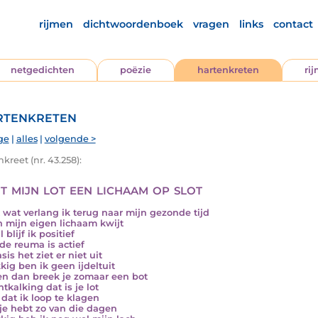
rijmen
dichtwoordenboek
vragen
links
contact
netgedichten
poëzie
hartenkreten
ri
tenkreten
ge
|
alles
|
volgende >
kreet (nr. 43.258):
it mijn lot een lichaam op slot
 wat verlang ik terug naar mijn gezonde tijd
n mijn eigen lichaam kwijt
 blijf ik positief
de reuma is actief
sis het ziet er niet uit
kig ben ik geen ijdeltuit
en dan breek je zomaar een bot
tkalking dat is je lot
 dat ik loop te klagen
je hebt zo van die dagen