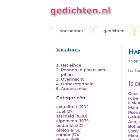
snelsonnet
gedichten
Vacatures
Har
< vori
Het einde
Pennen in plaats van
harten
pillen
Overmacht
Is d
Onbezorgdheid
Anders mooi
Geest
Categorieën:
Ik be
Ook al
actualiteit
(2102)
Maar 
adel
(27)
Psoria
afscheid
(1680)
Geluk
algemeen
(1675)
Ach, 
bedankt
(302)
Bot on
biologie
(58)
Sorry,
corona
(174)
Maar 
dieren
(936)