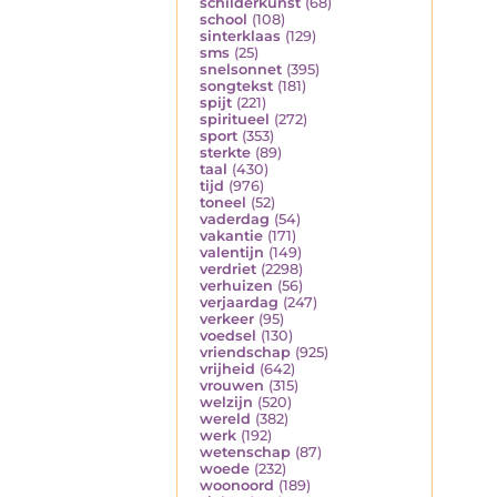
schilderkunst
(68)
school
(108)
sinterklaas
(129)
sms
(25)
snelsonnet
(395)
songtekst
(181)
spijt
(221)
spiritueel
(272)
sport
(353)
sterkte
(89)
taal
(430)
tijd
(976)
toneel
(52)
vaderdag
(54)
vakantie
(171)
valentijn
(149)
verdriet
(2298)
verhuizen
(56)
verjaardag
(247)
verkeer
(95)
voedsel
(130)
vriendschap
(925)
vrijheid
(642)
vrouwen
(315)
welzijn
(520)
wereld
(382)
werk
(192)
wetenschap
(87)
woede
(232)
woonoord
(189)