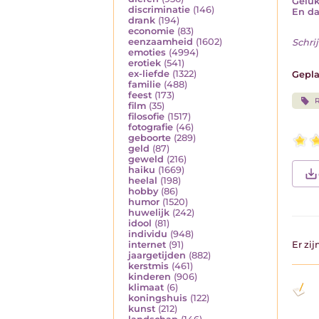
Geluk
discriminatie
(146)
En da
drank
(194)
economie
(83)
eenzaamheid
(1602)
Schrij
emoties
(4994)
erotiek
(541)
ex-liefde
(1322)
Gepla
familie
(488)
feest
(173)
film
(35)
filosofie
(1517)
fotografie
(46)
geboorte
(289)
geld
(87)
geweld
(216)
haiku
(1669)
heelal
(198)
hobby
(86)
humor
(1520)
huwelijk
(242)
idool
(81)
individu
(948)
internet
(91)
Er zi
jaargetijden
(882)
kerstmis
(461)
kinderen
(906)
klimaat
(6)
koningshuis
(122)
kunst
(212)