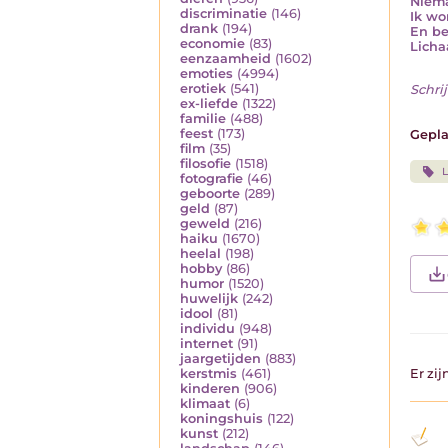
Niema
discriminatie
(146)
Ik wo
drank
(194)
En be
economie
(83)
Licha
eenzaamheid
(1602)
emoties
(4994)
erotiek
(541)
Schrij
ex-liefde
(1322)
familie
(488)
feest
(173)
Gepla
film
(35)
filosofie
(1518)
fotografie
(46)
geboorte
(289)
geld
(87)
geweld
(216)
haiku
(1670)
heelal
(198)
hobby
(86)
humor
(1520)
huwelijk
(242)
idool
(81)
individu
(948)
internet
(91)
jaargetijden
(883)
kerstmis
(461)
Er zi
kinderen
(906)
klimaat
(6)
koningshuis
(122)
kunst
(212)