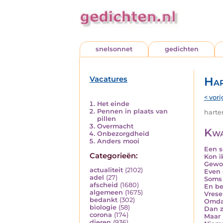
snelsonnet
gedichten
Vacatures
Har
< vori
Het einde
Pennen in plaats van
harten
pillen
Overmacht
Kwa
Onbezorgdheid
Anders mooi
Een s
Categorieën:
Kon i
Gewoo
actualiteit
(2102)
Even 
adel
(27)
Soms 
afscheid
(1680)
En be
algemeen
(1675)
Vrese
bedankt
(302)
Omdat
biologie
(58)
Dan z
corona
(174)
Maar 
dieren
(936)