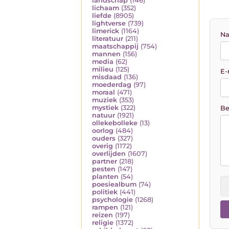
landschap
(146)
lichaam
(352)
liefde
(8905)
lightverse
(739)
limerick
(1164)
Na
literatuur
(211)
maatschappij
(754)
mannen
(156)
media
(62)
milieu
(125)
E-
misdaad
(136)
moederdag
(97)
moraal
(471)
muziek
(353)
mystiek
(322)
Be
natuur
(1921)
ollekebolleke
(13)
oorlog
(484)
ouders
(327)
overig
(1172)
overlijden
(1607)
partner
(218)
pesten
(147)
planten
(54)
poesiealbum
(74)
politiek
(441)
psychologie
(1268)
rampen
(121)
reizen
(197)
religie
(1372)