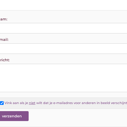
am:
mail:
richt:
Vink aan als je
niet
wilt dat je e-mailadres voor anderen in beeld verschijn