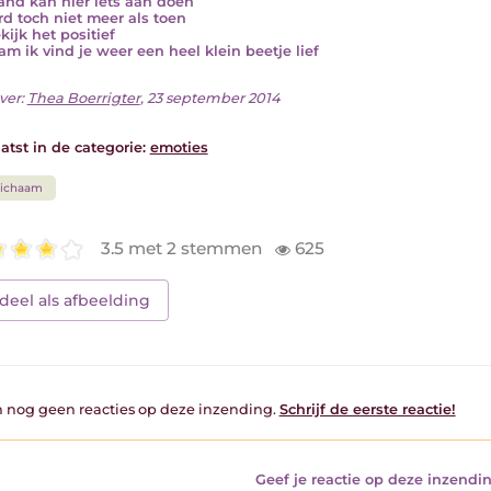
nd kan hier iets aan doen
rd toch niet meer als toen
kijk het positief
am ik vind je weer een heel klein beetje lief
ver:
Thea Boerrigter
, 23 september 2014
atst in de categorie:
emoties
Lichaam
3.5 met 2 stemmen
625
deel als afbeelding
jn nog geen reacties op deze inzending.
Schrijf de eerste reactie!
Geef je reactie op deze inzendin