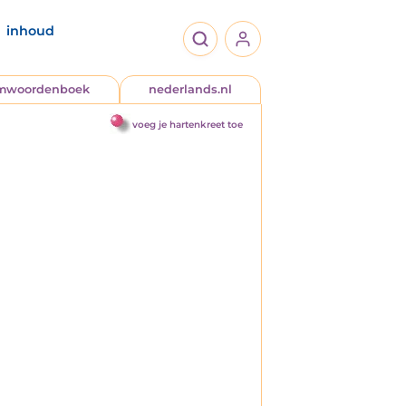
inhoud
jmwoordenboek
nederlands.nl
voeg je hartenkreet toe