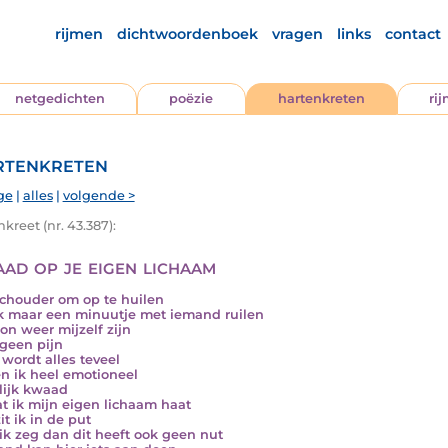
rijmen
dichtwoordenboek
vragen
links
contact
netgedichten
poëzie
hartenkreten
ri
tenkreten
ge
|
alles
|
volgende >
kreet (nr. 43.387):
ad op je eigen lichaam
chouder om op te huilen
k maar een minuutje met iemand ruilen
n weer mijzelf zijn
geen pijn
wordt alles teveel
n ik heel emotioneel
lijk kwaad
 ik mijn eigen lichaam haat
it ik in de put
ik zeg dan dit heeft ook geen nut