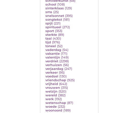
schilderkunst
(68)
school
(108)
sinterklaas
(129)
sms
(25)
snelsonnet
(395)
songtekst
(181)
spijt
(221)
spiritueel
(272)
sport
(353)
sterkte
(89)
taal
(430)
tijd
(976)
toneel
(52)
vaderdag
(54)
vakantie
(171)
valentijn
(149)
verdriet
(2298)
verhuizen
(56)
verjaardag
(247)
verkeer
(95)
voedsel
(130)
vriendschap
(925)
vrijheid
(642)
vrouwen
(315)
welzijn
(520)
wereld
(382)
werk
(192)
wetenschap
(87)
woede
(232)
woonoord
(189)