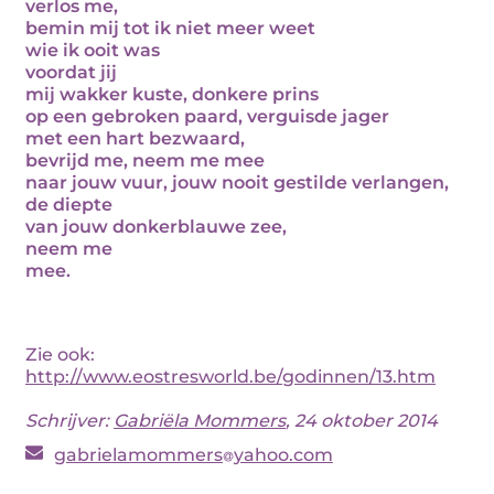
verlos me,
bemin mij tot ik niet meer weet
wie ik ooit was
voordat jij
mij wakker kuste, donkere prins
op een gebroken paard, verguisde jager
met een hart bezwaard,
bevrijd me, neem me mee
naar jouw vuur, jouw nooit gestilde verlangen,
de diepte
van jouw donkerblauwe zee,
neem me
mee.
Zie ook:
http://www.eostresworld.be/godinnen/13.htm
Schrijver:
Gabriëla Mommers
, 24 oktober 2014
gabrielamommers
yahoo.com