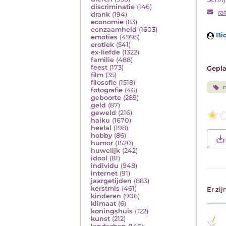
discriminatie
(146)
ra
drank
(194)
economie
(83)
eenzaamheid
(1603)
Bio
emoties
(4995)
erotiek
(541)
ex-liefde
(1322)
familie
(488)
feest
(173)
Gepla
film
(35)
filosofie
(1518)
fotografie
(46)
geboorte
(289)
geld
(87)
geweld
(216)
haiku
(1670)
heelal
(198)
hobby
(86)
humor
(1520)
huwelijk
(242)
idool
(81)
individu
(948)
internet
(91)
jaargetijden
(883)
kerstmis
(461)
Er zi
kinderen
(906)
klimaat
(6)
koningshuis
(122)
kunst
(212)