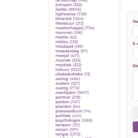
landschap
(146)
lichaam
(352)
liefde
(8906)
lightverse
(739)
limerick
(1164)
Na
literatuur
(213)
maatschappij
(754)
mannen
(156)
media
(62)
milieu
(125)
E-
misdaad
(136)
moederdag
(97)
moraal
(471)
muziek
(353)
mystiek
(322)
Be
natuur
(1922)
ollekebolleke
(13)
oorlog
(484)
ouders
(327)
overig
(1172)
overlijden
(1607)
partner
(218)
pesten
(147)
planten
(54)
poesiealbum
(74)
politiek
(441)
psychologie
(1269)
rampen
(121)
reizen
(197)
religie
(1372)