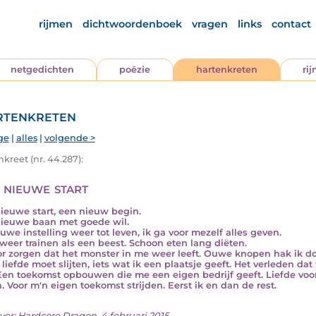
rijmen
dichtwoordenboek
vragen
links
contact
netgedichten
poëzie
hartenkreten
ri
tenkreten
ge
|
alles
|
volgende >
kreet (nr. 44.287):
 nieuwe start
ieuwe start, een nieuw begin.
ieuwe baan met goede wil.
uwe instelling weer tot leven, ik ga voor mezelf alles geven.
 weer trainen als een beest. Schoon eten lang diëten.
or zorgen dat het monster in me weer leeft. Ouwe knopen hak ik doo
liefde moet slijten, iets wat ik een plaatsje geeft. Het verleden dat
 Een toekomst opbouwen die me een eigen bedrijf geeft. Liefde voo
. Voor m'n eigen toekomst strijden. Eerst ik en dan de rest.
ver:
Hardcore Dragon
, 4 februari 2015