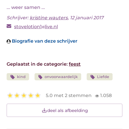
... weer samen ...
Schrijver:
kristine wauters
, 12 januari 2017
stovelotion1
live.nl
Biografie van deze schrijver
Geplaatst in de categorie:
feest
kind
onvoorwaardelijk
Liefde
5.0 met 2 stemmen
1.058
deel als afbeelding