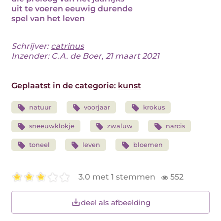
uit te voeren eeuwig durende
spel van het leven
Schrijver:
catrinus
Inzender: C.A. de Boer, 21 maart 2021
Geplaatst in de categorie:
kunst
natuur
voorjaar
krokus
sneeuwklokje
zwaluw
narcis
toneel
leven
bloemen
3.0 met 1 stemmen
552
deel als afbeelding