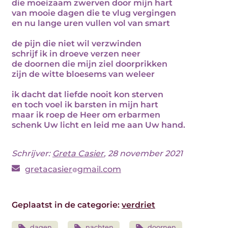
die moeizaam zwerven door mijn hart
van mooie dagen die te vlug vergingen
en nu lange uren vullen vol van smart
de pijn die niet wil verzwinden
schrijf ik in droeve verzen neer
de doornen die mijn ziel doorprikken
zijn de witte bloesems van weleer
ik dacht dat liefde nooit kon sterven
en toch voel ik barsten in mijn hart
maar ik roep de Heer om erbarmen
schenk Uw licht en leid me aan Uw hand.
Schrijver:
Greta Casier
, 28 november 2021
gretacasier
gmail.com
Geplaatst in de categorie:
verdriet
dagen
nachten
doornen