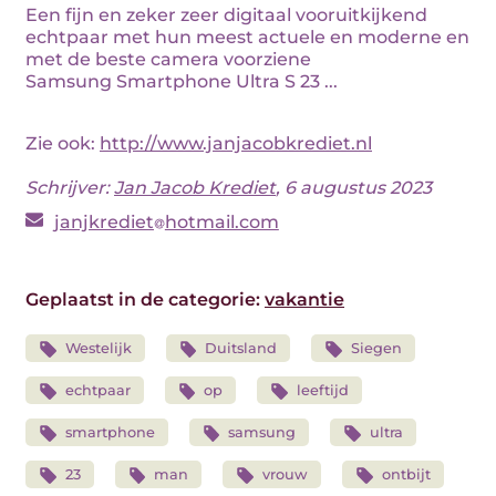
Een fijn en zeker zeer digitaal vooruitkijkend
echtpaar met hun meest actuele en moderne en
met de beste camera voorziene
Samsung Smartphone Ultra S 23 ...
Zie ook:
http://www.janjacobkrediet.nl
Schrijver:
Jan Jacob Krediet
, 6 augustus 2023
janjkrediet
hotmail.com
Geplaatst in de categorie:
vakantie
Westelijk
Duitsland
Siegen
echtpaar
op
leeftijd
smartphone
samsung
ultra
23
man
vrouw
ontbijt