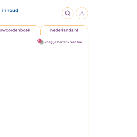
inhoud
jmwoordenboek
nederlands.nl
voeg je hartenkreet toe