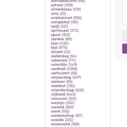
schilderkunst
(68)
school
(108)
sinterklaas
(129)
sms
(25)
snelsonnet
(395)
songtekst
(181)
spijt
(221)
spiritueel
(272)
sport
(353)
sterkte
(89)
taal
(430)
tijd
(976)
toneel
(52)
vaderdag
(54)
vakantie
(171)
valentijn
(149)
verdriet
(2298)
verhuizen
(56)
verjaardag
(247)
verkeer
(95)
voedsel
(130)
vriendschap
(925)
vrijheid
(643)
vrouwen
(315)
welzijn
(520)
wereld
(382)
werk
(192)
wetenschap
(87)
woede
(232)
woonoord
(189)