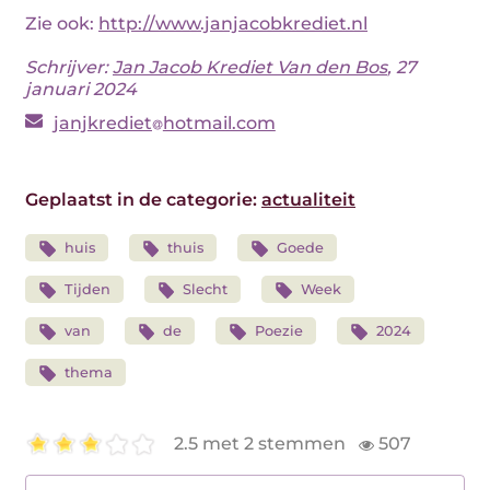
Zie ook:
http://www.janjacobkrediet.nl
Schrijver:
Jan Jacob Krediet Van den Bos
, 27
januari 2024
janjkrediet
hotmail.com
Geplaatst in de categorie:
actualiteit
huis
thuis
Goede
Tijden
Slecht
Week
van
de
Poezie
2024
thema
2.5 met 2 stemmen
507