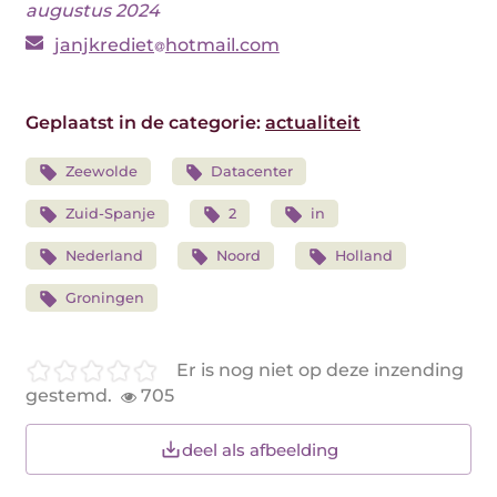
augustus 2024
janjkrediet
hotmail.com
Geplaatst in de categorie:
actualiteit
Zeewolde
Datacenter
Zuid-Spanje
2
in
Nederland
Noord
Holland
Groningen
Er is nog niet op deze inzending
gestemd.
705
deel als afbeelding