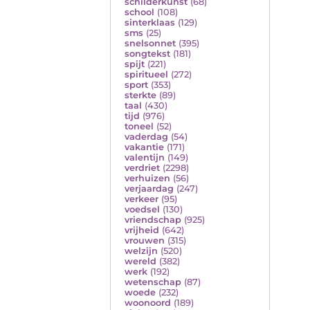
schilderkunst
(68)
school
(108)
sinterklaas
(129)
sms
(25)
snelsonnet
(395)
songtekst
(181)
spijt
(221)
spiritueel
(272)
sport
(353)
sterkte
(89)
taal
(430)
tijd
(976)
toneel
(52)
vaderdag
(54)
vakantie
(171)
valentijn
(149)
verdriet
(2298)
verhuizen
(56)
verjaardag
(247)
verkeer
(95)
voedsel
(130)
vriendschap
(925)
vrijheid
(642)
vrouwen
(315)
welzijn
(520)
wereld
(382)
werk
(192)
wetenschap
(87)
woede
(232)
woonoord
(189)