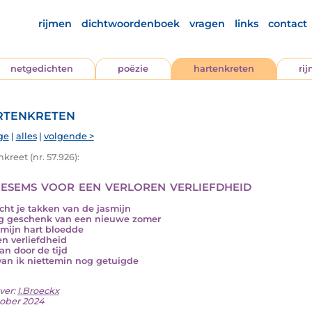
rijmen
dichtwoordenboek
vragen
links
contact
netgedichten
poëzie
hartenkreten
ri
tenkreten
ge
|
alles
|
volgende >
kreet (nr. 57.926):
esems voor een verloren verliefdheid
acht je takken van de jasmijn
g geschenk van een nieuwe zomer
mijn hart bloedde
n verliefdheid
an door de tijd
an ik niettemin nog getuigde
ver:
I.Broeckx
tober 2024