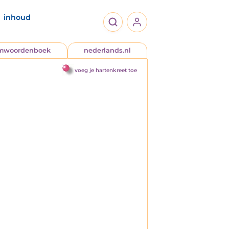
inhoud
jmwoordenboek
nederlands.nl
voeg je hartenkreet toe