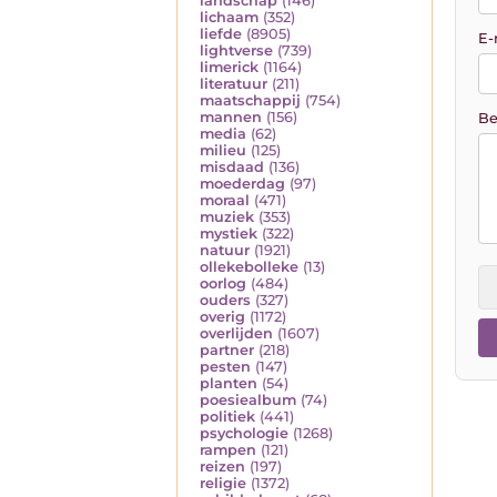
landschap
(146)
lichaam
(352)
liefde
(8905)
E-
lightverse
(739)
limerick
(1164)
literatuur
(211)
maatschappij
(754)
mannen
(156)
Be
media
(62)
milieu
(125)
misdaad
(136)
moederdag
(97)
moraal
(471)
muziek
(353)
mystiek
(322)
natuur
(1921)
ollekebolleke
(13)
oorlog
(484)
ouders
(327)
overig
(1172)
overlijden
(1607)
partner
(218)
pesten
(147)
planten
(54)
poesiealbum
(74)
politiek
(441)
psychologie
(1268)
rampen
(121)
reizen
(197)
religie
(1372)