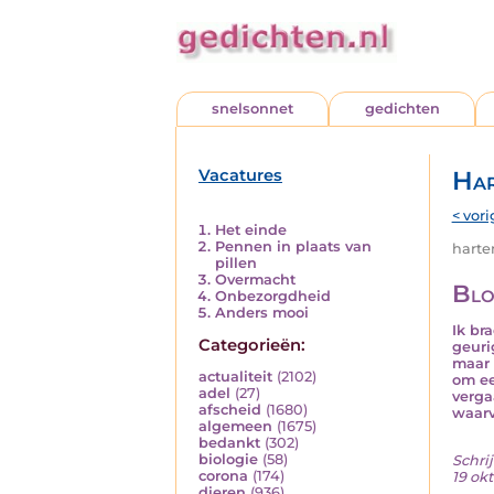
snelsonnet
gedichten
Vacatures
Har
< vori
Het einde
Pennen in plaats van
harten
pillen
Overmacht
Blo
Onbezorgdheid
Anders mooi
Ik br
Categorieën:
geuri
maar 
actualiteit
(2102)
om ee
adel
(27)
verga
afscheid
(1680)
waarv
algemeen
(1675)
bedankt
(302)
biologie
(58)
Schrij
corona
(174)
19 ok
dieren
(936)