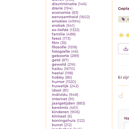
discriminatie
(146)
drank
(194)
Gepla
economie
(83)
eenzaamheid
(1602)
e
emoties
(4994)
erotiek
(541)
ex-liefde
(1322)
familie
(488)
feest
(173)
film
(35)
filosofie
(1518)
fotografie
(46)
geboorte
(289)
geld
(87)
geweld
(216)
haiku
(1670)
heelal
(198)
hobby
(86)
Er zi
humor
(1520)
huwelijk
(242)
idool
(81)
individu
(948)
internet
(91)
jaargetijden
(883)
kerstmis
(461)
kinderen
(906)
klimaat
(6)
Na
koningshuis
(122)
kunst
(212)