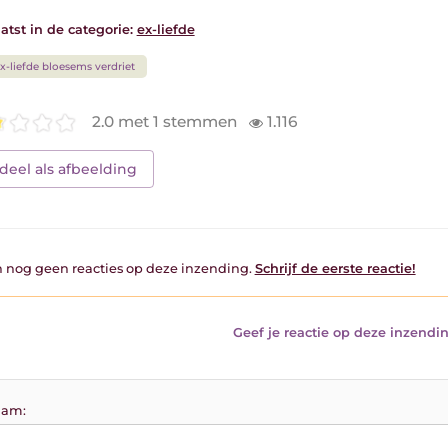
atst in de categorie:
ex-liefde
x-liefde bloesems verdriet
2.0 met 1 stemmen
1.116
deel als afbeelding
jn nog geen reacties op deze inzending.
Schrijf de eerste reactie!
Geef je reactie op deze inzendin
am: