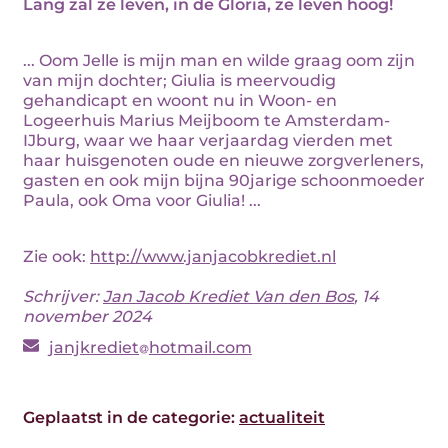
Lang zal ze leven, in de Gloria, ze leven hoog!
... Oom Jelle is mijn man en wilde graag oom zijn
van mijn dochter; Giulia is meervoudig
gehandicapt en woont nu in Woon- en
Logeerhuis Marius Meijboom te Amsterdam-
IJburg, waar we haar verjaardag vierden met
haar huisgenoten oude en nieuwe zorgverleners,
gasten en ook mijn bijna 90jarige schoonmoeder
Paula, ook Oma voor Giulia! ...
Zie ook:
http://www.janjacobkrediet.nl
Schrijver:
Jan Jacob Krediet Van den Bos
, 14
november 2024
janjkrediet
hotmail.com
Geplaatst in de categorie:
actualiteit