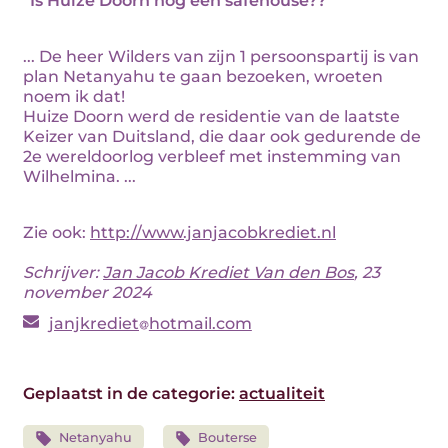
"Is Huize Doorn nog een safehouse??"
... De heer Wilders van zijn 1 persoonspartij is van
plan Netanyahu te gaan bezoeken, wroeten
noem ik dat!
Huize Doorn werd de residentie van de laatste
Keizer van Duitsland, die daar ook gedurende de
2e wereldoorlog verbleef met instemming van
Wilhelmina. ...
Zie ook:
http://www.janjacobkrediet.nl
Schrijver:
Jan Jacob Krediet Van den Bos
, 23
november 2024
janjkrediet
hotmail.com
Geplaatst in de categorie:
actualiteit
Netanyahu
Bouterse