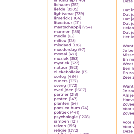
landschap
(146)
Deze
lichaam
(352)
liefde
(8905)
Dat i
lightverse
(739)
Dat j
limerick
(1164)
Dat j
literatuur
(211)
Dat j
maatschappij
(754)
Helem
mannen
(156)
Dat j
media
(62)
Het l
milieu
(125)
misdaad
(136)
Want 
moederdag
(97)
Je be
moraal
(471)
Missc
muziek
(353)
En mi
mystiek
(322)
Weet 
natuur
(1921)
Een h
ollekebolleke
(13)
En zo
oorlog
(484)
Zeer 
ouders
(327)
overig
(1172)
Want 
overlijden
(1607)
Je zou
partner
(218)
Als j
pesten
(147)
Hoeve
planten
(54)
Zovee
poesiealbum
(74)
Voor 
politiek
(441)
Zovee
psychologie
(1268)
rampen
(121)
Voor 
reizen
(196)
Voor 
religie
(1372)
Deze