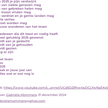
n 2025 je pijn verdwijnt
e van ziekte genezen mag
e van gebreken helen mag
e troost vinden mag
e verdriet en je gemis landen mag
le verlies
zet worden mag
euwe wonderen van het leven
iedereen die dit leest en nodig heeft
eel gelukkig 2025 gewenst
rdt aan je gedacht
rdt van je gehouden
rdt gezien
g er zijn
het leven
ou
2025
ak er jouw jaar van
lles wat er wel nog is
ok:
https://www.youtube.com/c...annel/UCd5OZRhw4pDCLYwNaEKo
ver:
Gabriëla Mommers
, 31 december 2024
abrielamommers
yahoo.com