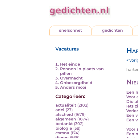
snelsonnet
gedichten
Vacatures
Har
< vori
Het einde
Pennen in plaats van
harten
pillen
Overmacht
Nie
Onbezorgdheid
Anders mooi
Een 
Categorieën:
Voor 
Die a
actualiteit
(2102)
Iets z
adel
(27)
Verlo
afscheid
(1679)
Een v
algemeen
(1674)
Een v
bedankt
(302)
biologie
(58)
Voor 
corona
(174)
Een 
dieren
(936)