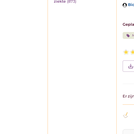
ziekte
(873)
Bio
Gepla
N
Er zi