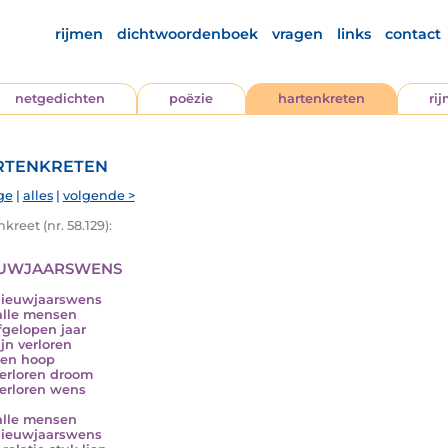
rijmen
dichtwoordenboek
vragen
links
contact
netgedichten
poëzie
hartenkreten
ri
tenkreten
ge
|
alles
|
volgende >
kreet (nr. 58.129):
uwjaarswens
nieuwjaarswens
alle mensen
fgelopen jaar
ijn verloren
ren hoop
erloren droom
erloren wens
alle mensen
nieuwjaarswens