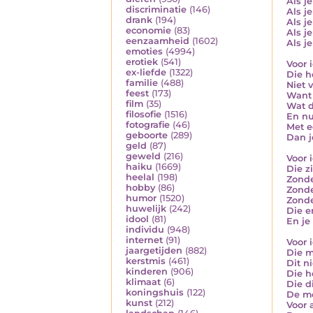
Als je
discriminatie
(146)
Als je
drank
(194)
Als j
economie
(83)
Als j
eenzaamheid
(1602)
Als j
emoties
(4994)
erotiek
(541)
Voor 
ex-liefde
(1322)
Die h
familie
(488)
Niet 
feest
(173)
Want 
film
(35)
Wat d
filosofie
(1516)
En nu
fotografie
(46)
Met e
geboorte
(289)
Dan j
geld
(87)
geweld
(216)
Voor 
haiku
(1669)
Die z
heelal
(198)
Zonde
hobby
(86)
Zonde
humor
(1520)
Zonde
huwelijk
(242)
Die e
idool
(81)
En je
individu
(948)
internet
(91)
Voor 
jaargetijden
(882)
Die m
kerstmis
(461)
Dit n
kinderen
(906)
Die h
klimaat
(6)
Die d
koningshuis
(122)
De mo
kunst
(212)
Voor 