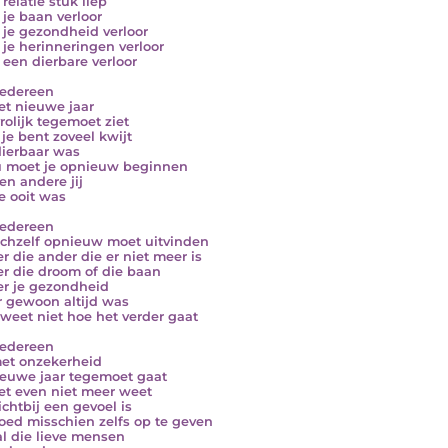
 relatie stuk liep
 je baan verloor
e je gezondheid verloor
e je herinneringen verloor
e een dierbare verloor
iedereen
et nieuwe jaar
vrolijk tegemoet ziet
je bent zoveel kwijt
ierbaar was
 moet je opnieuw beginnen
en andere jij
e ooit was
iedereen
ichzelf opnieuw moet uitvinden
r die ander die er niet meer is
r die droom of die baan
r je gezondheid
r gewoon altijd was
 weet niet hoe het verder gaat
iedereen
et onzekerheid
ieuwe jaar tegemoet gaat
et even niet meer weet
ichtbij een gevoel is
ed misschien zelfs op te geven
al die lieve mensen