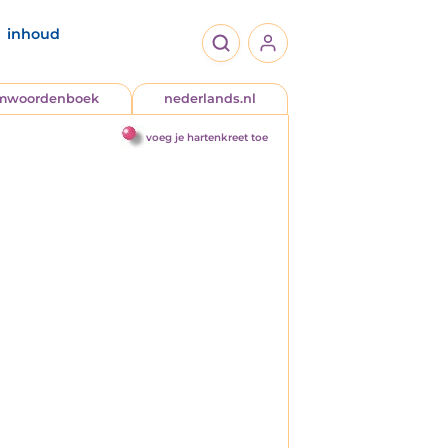
inhoud
jmwoordenboek
nederlands.nl
voeg je hartenkreet toe