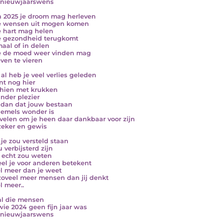
 nieuwjaarswens
n 2025 je droom mag herleven
e wensen uit mogen komen
e hart mag helen
e gezondheid terugkomt
aal of in delen
e de moed weer vinden mag
even te vieren
al heb je veel verlies geleden
nt nog hier
hien met krukken
nder plezier
dan dat jouw bestaan
emels wonder is
velen om je heen daar dankbaar voor zijn
zeker en gewis
je zou versteld staan
 verbijsterd zijn
e echt zou weten
el je voor anderen betekent
l meer dan je weet
zoveel meer mensen dan jij denkt
l meer..
al die mensen
wie 2024 geen fijn jaar was
 nieuwjaarswens