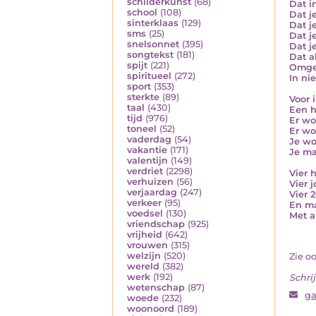
schilderkunst
(68)
Dat i
school
(108)
Dat j
sinterklaas
(129)
Dat j
sms
(25)
Dat j
snelsonnet
(395)
Dat j
songtekst
(181)
Dat al
spijt
(221)
Omge
spiritueel
(272)
In ni
sport
(353)
sterkte
(89)
Voor 
taal
(430)
Een h
tijd
(976)
Er wo
toneel
(52)
Er wo
vaderdag
(54)
Je wo
vakantie
(171)
Je ma
valentijn
(149)
verdriet
(2298)
Vier 
verhuizen
(56)
Vier j
verjaardag
(247)
Vier 
verkeer
(95)
En ma
voedsel
(130)
Met a
vriendschap
(925)
vrijheid
(642)
vrouwen
(315)
welzijn
(520)
Zie o
wereld
(382)
werk
(192)
Schrij
wetenschap
(87)
g
woede
(232)
woonoord
(189)