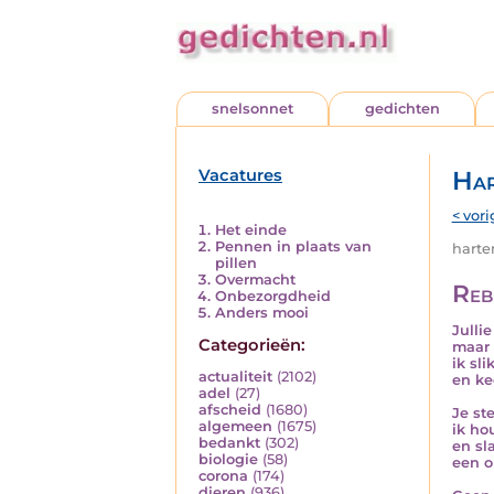
snelsonnet
gedichten
Vacatures
Har
< vori
Het einde
Pennen in plaats van
harten
pillen
Overmacht
Reb
Onbezorgdheid
Anders mooi
Jullie
Categorieën:
maar 
ik sl
actualiteit
(2102)
en ke
adel
(27)
afscheid
(1680)
Je st
algemeen
(1675)
ik hou
bedankt
(302)
en sla
biologie
(58)
een or
corona
(174)
dieren
(936)