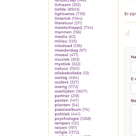
landschap
(146)
lichaam
(352)
liefde
(8905)
Er zi
lightverse
(739)
limerick
(1164)
literatuur
(211)
maatschappij
(754)
mannen
(156)
media
(62)
milieu
(125)
misdaad
(136)
moederdag
(97)
moraal
(471)
Na
muziek
(353)
mystiek
(322)
natuur
(1921)
ollekebolleke
(13)
oorlog
(484)
E-
ouders
(327)
overig
(1172)
overlijden
(1607)
partner
(218)
pesten
(147)
Be
planten
(54)
poesiealbum
(74)
politiek
(441)
psychologie
(1268)
rampen
(121)
reizen
(197)
religie
(1372)