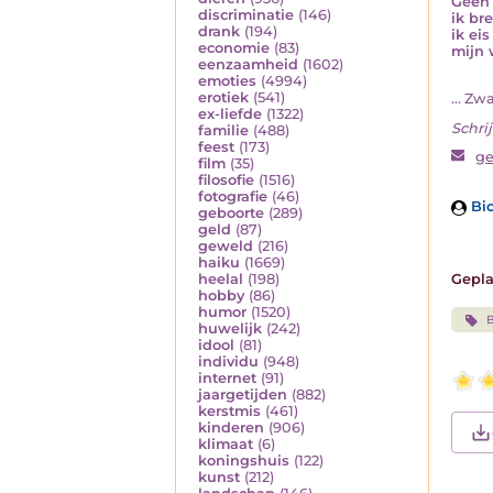
Geen 
discriminatie
(146)
ik bre
drank
(194)
ik eis
economie
(83)
mijn 
eenzaamheid
(1602)
emoties
(4994)
erotiek
(541)
... Zw
ex-liefde
(1322)
Schrij
familie
(488)
feest
(173)
ge
film
(35)
filosofie
(1516)
fotografie
(46)
Bio
geboorte
(289)
geld
(87)
geweld
(216)
haiku
(1669)
Gepla
heelal
(198)
hobby
(86)
humor
(1520)
B
huwelijk
(242)
idool
(81)
individu
(948)
internet
(91)
jaargetijden
(882)
kerstmis
(461)
kinderen
(906)
klimaat
(6)
koningshuis
(122)
kunst
(212)