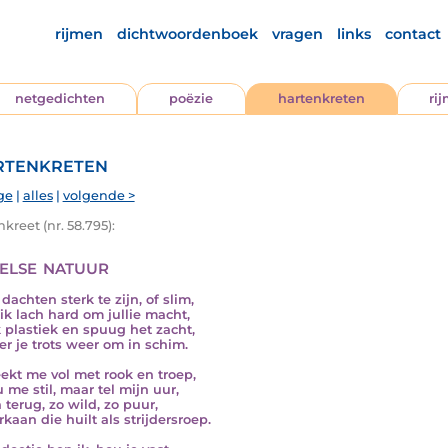
rijmen
dichtwoordenboek
vragen
links
contact
netgedichten
poëzie
hartenkreten
ri
tenkreten
ge
|
alles
|
volgende >
kreet (nr. 58.795):
else natuur
 dachten sterk te zijn, of slim,
ik lach hard om jullie macht,
ik plastiek en spuug het zacht,
er je trots weer om in schim.
eekt me vol met rook en troep,
 me stil, maar tel mijn uur,
 terug, zo wild, zo puur,
kaan die huilt als strijdersroep.