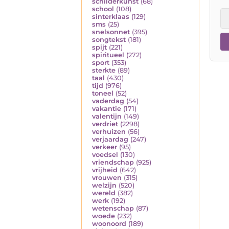
schilderkunst
(68)
school
(108)
sinterklaas
(129)
sms
(25)
snelsonnet
(395)
songtekst
(181)
spijt
(221)
spiritueel
(272)
sport
(353)
sterkte
(89)
taal
(430)
tijd
(976)
toneel
(52)
vaderdag
(54)
vakantie
(171)
valentijn
(149)
verdriet
(2298)
verhuizen
(56)
verjaardag
(247)
verkeer
(95)
voedsel
(130)
vriendschap
(925)
vrijheid
(642)
vrouwen
(315)
welzijn
(520)
wereld
(382)
werk
(192)
wetenschap
(87)
woede
(232)
woonoord
(189)