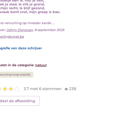
doetje ben ik, hou je vast,
ek je stad, ik slik je grond,
 mijn recht, ik blijf gezond,
wraak komt snel, mijn greep is kras.
are vervuiling op moeder aarde ...
ver:
Johny Donovan
, 8 september 2025
erti
skynet.be
grafie van deze schrijver
atst in de categorie:
natuur
evuiling troep plastiek
3.7 met 6 stemmen
238
deel als afbeelding