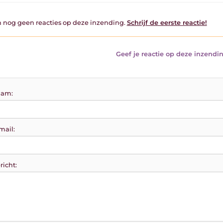
jn nog geen reacties op deze inzending.
Schrijf de eerste reactie!
Geef je reactie op deze inzendin
am:
mail:
richt: