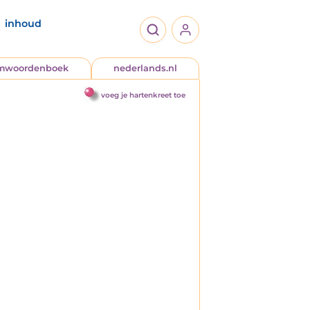
inhoud
jmwoordenboek
nederlands.nl
voeg je hartenkreet toe