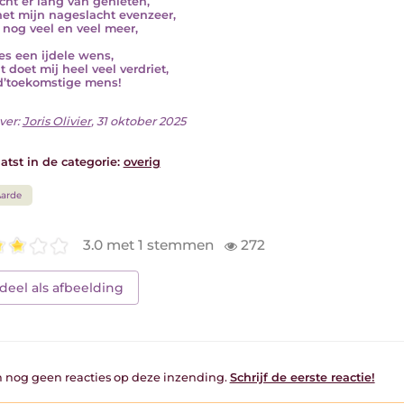
cht er lang van genieten,
et mijn nageslacht evenzeer,
t nog veel en veel meer,
ees een ijdele wens,
t doet mij heel veel verdriet,
d’toekomstige mens!
ver:
Joris Olivier
, 31 oktober 2025
atst in de categorie:
overig
arde
3.0 met 1 stemmen
272
deel als afbeelding
jn nog geen reacties op deze inzending.
Schrijf de eerste reactie!