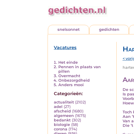
snelsonnet
gedichten
Vacatures
Har
< vori
Het einde
Pennen in plaats van
harten
pillen
Overmacht
Aar
Onbezorgdheid
Anders mooi
De sc
Categorieën:
Is pa
Voorb
actualiteit
(2102)
Hoewe
adel
(27)
afscheid
(1680)
Toch 
algemeen
(1675)
Aan ’
bedankt
(302)
Van a
biologie
(58)
Die ’
corona
(174)
dieren
(936)