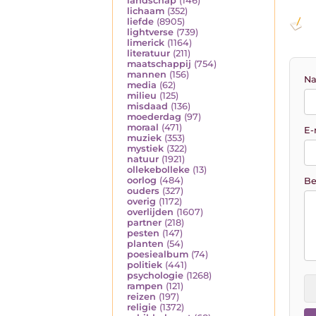
landschap
(146)
lichaam
(352)
liefde
(8905)
lightverse
(739)
limerick
(1164)
literatuur
(211)
maatschappij
(754)
mannen
(156)
Na
media
(62)
milieu
(125)
misdaad
(136)
moederdag
(97)
moraal
(471)
E-
muziek
(353)
mystiek
(322)
natuur
(1921)
ollekebolleke
(13)
oorlog
(484)
Be
ouders
(327)
overig
(1172)
overlijden
(1607)
partner
(218)
pesten
(147)
planten
(54)
poesiealbum
(74)
politiek
(441)
psychologie
(1268)
rampen
(121)
reizen
(197)
religie
(1372)