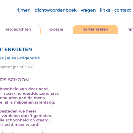
rijmen
dichtwoordenboek
vragen
links
contact
netgedichten
poëzie
hartenkreten
ri
tenkreten
ge
|
alles
|
volgende >
kreet (nr. 58.950):
ds schoon
hoonheid van deez aard,
s ’n paar honderdduizend jaar,
ehouden aan de mens,
l al is miljoenen jarenlang.
besteden we meer
t vernielen dan ’t genieten,
lle schoonheid op d'aard,
t is echt meer waard!