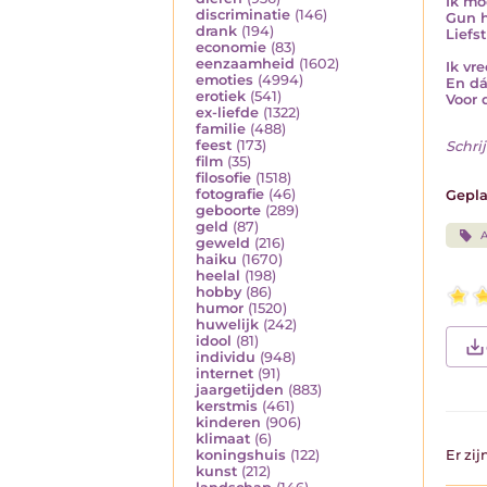
Ik mo
discriminatie
(146)
Gun h
drank
(194)
Liefs
economie
(83)
eenzaamheid
(1602)
Ik vr
emoties
(4994)
En dá
erotiek
(541)
Voor 
ex-liefde
(1322)
familie
(488)
feest
(173)
Schrij
film
(35)
filosofie
(1518)
fotografie
(46)
Gepla
geboorte
(289)
geld
(87)
A
geweld
(216)
haiku
(1670)
heelal
(198)
hobby
(86)
humor
(1520)
huwelijk
(242)
idool
(81)
individu
(948)
internet
(91)
jaargetijden
(883)
kerstmis
(461)
kinderen
(906)
klimaat
(6)
koningshuis
(122)
Er zi
kunst
(212)