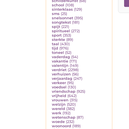
schilderkunst
(68)
school
(108)
sinterklaas
(129)
sms
(25)
snelsonnet
(395)
songtekst
(181)
spijt
(221)
spiritueel
(272)
sport
(353)
sterkte
(89)
taal
(430)
tijd
(976)
toneel
(52)
vaderdag
(54)
vakantie
(171)
valentijn
(149)
verdriet
(2298)
verhuizen
(56)
verjaardag
(247)
verkeer
(95)
voedsel
(130)
vriendschap
(925)
vrijheid
(642)
vrouwen
(315)
welzijn
(520)
wereld
(382)
werk
(192)
wetenschap
(87)
woede
(232)
woonoord
(189)