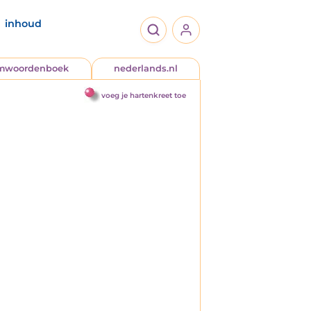
inhoud
jmwoordenboek
nederlands.nl
voeg je hartenkreet toe