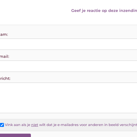
Geef je reactie op deze inzendin
am:
mail:
richt:
Vink aan als je
niet
wilt dat je e-mailadres voor anderen in beeld verschijn