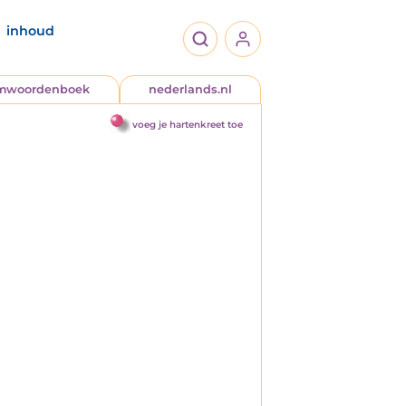
inhoud
jmwoordenboek
nederlands.nl
voeg je hartenkreet toe