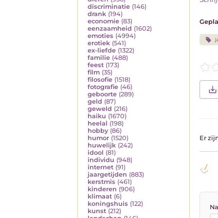
discriminatie
(146)
drank
(194)
economie
(83)
Gepla
eenzaamheid
(1602)
emoties
(4994)
j
erotiek
(541)
ex-liefde
(1322)
familie
(488)
feest
(173)
film
(35)
filosofie
(1518)
fotografie
(46)
geboorte
(289)
geld
(87)
geweld
(216)
haiku
(1670)
heelal
(198)
hobby
(86)
humor
(1520)
Er zi
huwelijk
(242)
idool
(81)
individu
(948)
internet
(91)
jaargetijden
(883)
kerstmis
(461)
kinderen
(906)
klimaat
(6)
koningshuis
(122)
Na
kunst
(212)