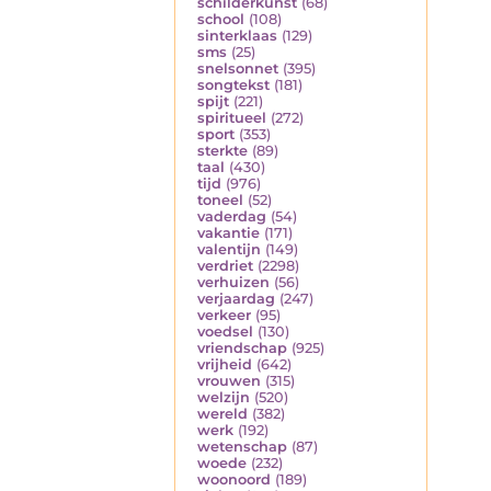
schilderkunst
(68)
school
(108)
sinterklaas
(129)
sms
(25)
snelsonnet
(395)
songtekst
(181)
spijt
(221)
spiritueel
(272)
sport
(353)
sterkte
(89)
taal
(430)
tijd
(976)
toneel
(52)
vaderdag
(54)
vakantie
(171)
valentijn
(149)
verdriet
(2298)
verhuizen
(56)
verjaardag
(247)
verkeer
(95)
voedsel
(130)
vriendschap
(925)
vrijheid
(642)
vrouwen
(315)
welzijn
(520)
wereld
(382)
werk
(192)
wetenschap
(87)
woede
(232)
woonoord
(189)