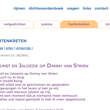
rijmen
dichtwoordenboek
vragen
links
contact
netgedichten
poëzie
hartenkreten
ri
tenkreten
ge
|
alles
|
volgende >
kreet (nr. 58.984):
unst en Jaloezie op Danny van Strien
st en Jaloezie op Danny van Strien
uurt nu al lang
t maakt bang
rdt altijd over je geschreven en gesproken
 gevangen in het leven al ben je vrij
ren veel mensen jaloers op mij
mt een moment dat je niemand meer vertrouwt
alles wat kapot gemaakt is heb ik weer opgebouwd
ver:
Danny van Strien
, 8 november 2025