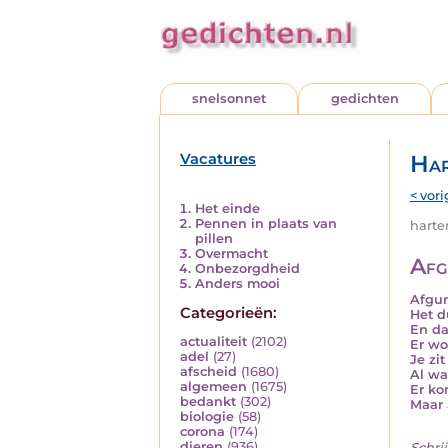
snelsonnet
gedichten
Vacatures
Har
< vori
Het einde
Pennen in plaats van
harten
pillen
Overmacht
Afg
Onbezorgdheid
Anders mooi
Afgun
Categorieën:
Het d
En da
actualiteit
(2102)
Er wo
adel
(27)
Je zit
afscheid
(1680)
Al wa
algemeen
(1675)
Er ko
bedankt
(302)
Maar 
biologie
(58)
corona
(174)
dieren
(936)
Schrij