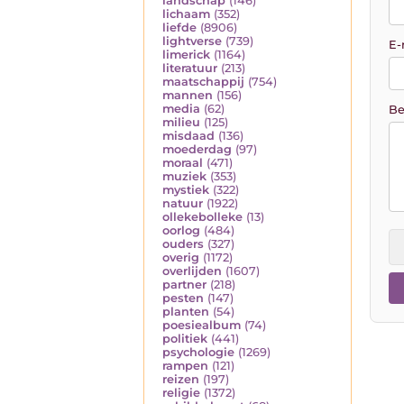
landschap
(146)
lichaam
(352)
liefde
(8906)
lightverse
(739)
E-
limerick
(1164)
literatuur
(213)
maatschappij
(754)
mannen
(156)
media
(62)
Be
milieu
(125)
misdaad
(136)
moederdag
(97)
moraal
(471)
muziek
(353)
mystiek
(322)
natuur
(1922)
ollekebolleke
(13)
oorlog
(484)
ouders
(327)
overig
(1172)
overlijden
(1607)
partner
(218)
pesten
(147)
planten
(54)
poesiealbum
(74)
politiek
(441)
psychologie
(1269)
rampen
(121)
reizen
(197)
religie
(1372)