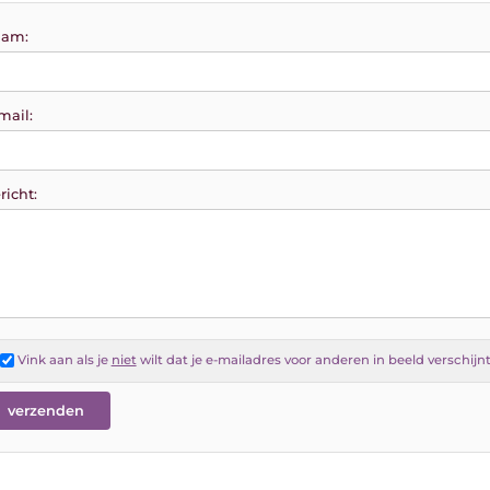
am:
mail:
richt:
Vink aan als je
niet
wilt dat je e-mailadres voor anderen in beeld verschijn