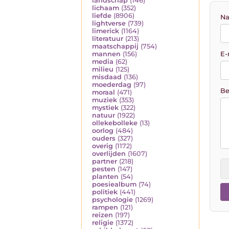
landschap
(146)
lichaam
(352)
liefde
(8906)
Na
lightverse
(739)
limerick
(1164)
literatuur
(213)
maatschappij
(754)
E-
mannen
(156)
media
(62)
milieu
(125)
misdaad
(136)
moederdag
(97)
Be
moraal
(471)
muziek
(353)
mystiek
(322)
natuur
(1922)
ollekebolleke
(13)
oorlog
(484)
ouders
(327)
overig
(1172)
overlijden
(1607)
partner
(218)
pesten
(147)
planten
(54)
poesiealbum
(74)
politiek
(441)
psychologie
(1269)
rampen
(121)
reizen
(197)
religie
(1372)