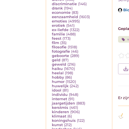
discriminatie
(146)
drank
(194)
Bio
economie
(83)
eenzaamheid
(1603)
emoties
(4995)
erotiek
(541)
Gepla
ex-liefde
(1322)
familie
(488)
feest
(173)
v
film
(35)
filosofie
(1518)
fotografie
(46)
geboorte
(289)
geld
(87)
geweld
(216)
haiku
(1670)
heelal
(198)
hobby
(86)
humor
(1520)
huwelijk
(242)
idool
(81)
individu
(948)
Er zi
internet
(91)
jaargetijden
(883)
kerstmis
(461)
kinderen
(906)
klimaat
(6)
koningshuis
(122)
kunst
(212)