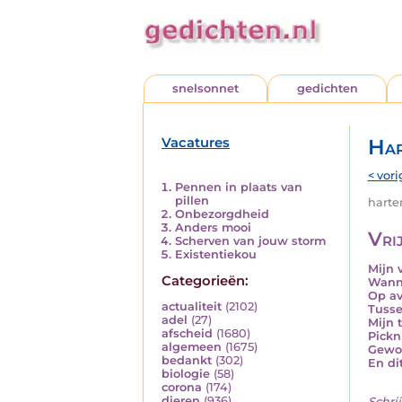
snelsonnet
gedichten
Vacatures
Har
< vori
Pennen in plaats van
pillen
harten
Onbezorgdheid
Anders mooi
Vrij
Scherven van jouw storm
Existentiekou
Mijn v
Categorieën:
Wanne
Op av
actualiteit
(2102)
Tusse
adel
(27)
Mijn 
afscheid
(1680)
Pickn
algemeen
(1675)
Gewoo
bedankt
(302)
En di
biologie
(58)
corona
(174)
dieren
(936)
Schrij