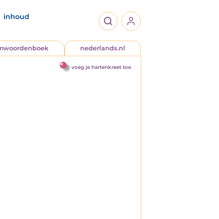
inhoud
jmwoordenboek
nederlands.nl
voeg je hartenkreet toe