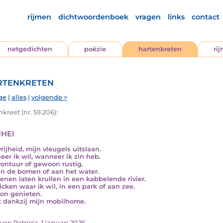
rijmen
dichtwoordenboek
vragen
links
contact
netgedichten
poëzie
hartenkreten
ri
tenkreten
ge
|
alles
|
volgende >
kreet (nr. 59.206):
hei
rijheid, mijn vleugels uitslaan.
er ik wil, wanneer ik zin heb.
ontuur of gewoon rustig.
n de bomen of aan het water.
tenen laten krullen in een kabbelende rivier.
icken waar ik wil, in een park of aan zee.
n genieten.
t dankzij mijn mobilhome.
ver:
Patricia
, 1 januari 2026