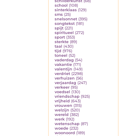
schilderkunst
(68)
school
(108)
sinterklaas
(129)
sms
(25)
snelsonnet
(395)
songtekst
(181)
spijt
(221)
spiritueel
(272)
sport
(353)
sterkte
(89)
taal
(430)
tijd
(976)
toneel
(52)
vaderdag
(54)
vakantie
(171)
valentijn
(149)
verdriet
(2298)
verhuizen
(56)
verjaardag
(247)
verkeer
(95)
voedsel
(130)
vriendschap
(925)
vrijheid
(643)
vrouwen
(315)
welzijn
(520)
wereld
(382)
werk
(192)
wetenschap
(87)
woede
(232)
woonoord
(189)