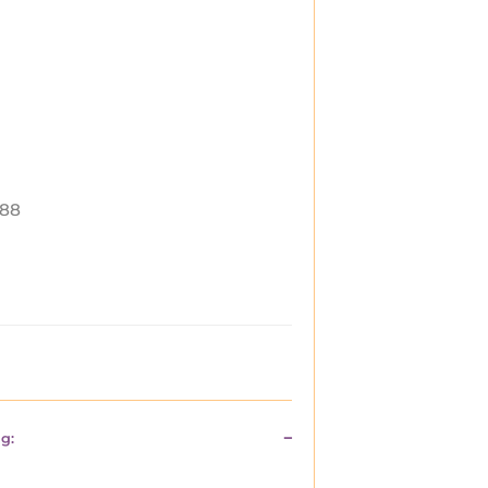
88
g: