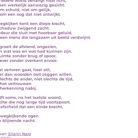
iedere wond verlangt naar licht,
een werkelijk aanwezig gezicht.
om schuld, niet om gelijk,
om een oog dat niet ontwijkt.
egkijken kent een diepe kracht,
chaduw zwijgend zacht.
deur die sluit met hoorbaar geluid,
een mens die langzaam uit beeld verdwijnt.
groeit de afstand, ongezien,
n wat was en wat had kunnen zijn.
uimte zonder brug of spoor,
ever zonder overkant ervoor.
 verloren gaat, heel stil,
er dan woorden ooit zeggen willen.
lechts de ander, niet slechts de tijd,
het vertrouwen
herkenning nabij.
ijft soms, na het laatste woord,
ilte die nog lange tijd voortspoort.
afscheid dat een einde bracht,
 wegkijkende ogen
n blijvende nacht.
ver:
Silann Nara