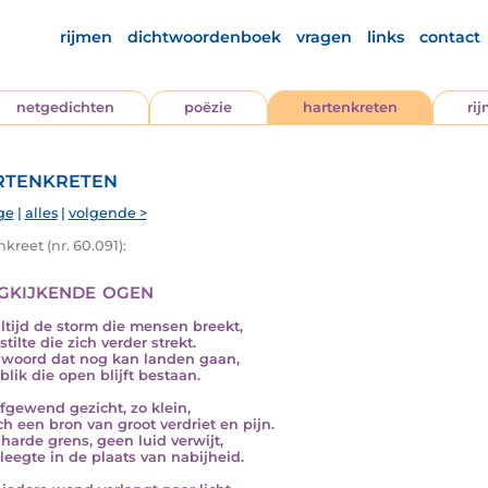
rijmen
dichtwoordenboek
vragen
links
contact
netgedichten
poëzie
hartenkreten
ri
tenkreten
ge
|
alles
|
volgende >
kreet (nr. 60.091):
kijkende ogen
altijd de storm die mensen breekt,
tilte die zich verder strekt.
woord dat nog kan landen gaan,
blik die open blijft bestaan.
fgewend gezicht, zo klein,
ch een bron van groot verdriet en pijn.
harde grens, geen luid verwijt,
leegte in de plaats van nabijheid.