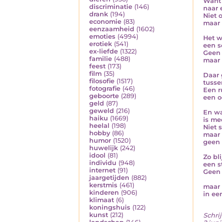
Want 
discriminatie
(146)
naar 
drank
(194)
Niet 
economie
(83)
maar 
eenzaamheid
(1602)
emoties
(4994)
Het w
erotiek
(541)
een s
ex-liefde
(1322)
Geen 
familie
(488)
maar 
feest
(173)
film
(35)
Daar 
filosofie
(1517)
tusse
fotografie
(46)
Een r
geboorte
(289)
een o
geld
(87)
geweld
(216)
En wat
haiku
(1669)
is me
heelal
(198)
Niet s
hobby
(86)
maar 
humor
(1520)
geen 
huwelijk
(242)
idool
(81)
Zo bl
individu
(948)
een st
internet
(91)
Geen 
jaargetijden
(882)
kerstmis
(461)
maar
kinderen
(906)
in ee
klimaat
(6)
koningshuis
(122)
kunst
(212)
Schrij