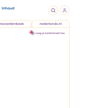
inhoud
jmwoordenboek
nederlands.nl
voeg je hartenkreet toe