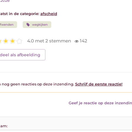
 2026
atst in de categorie:
afscheid
afwenden
wegkijken
4.0 met 2 stemmen
142
deel als afbeelding
jn nog geen reacties op deze inzending.
Schrijf de eerste reactie!
Geef je reactie op deze inzendin
am: