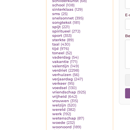
schilderkunst
(68)
school
(108)
sinterklaas
(129)
sms
(25)
E-
snelsonnet
(395)
songtekst
(181)
spijt
(221)
spiritueel
(272)
sport
(353)
Be
sterkte
(89)
taal
(430)
tijd
(976)
toneel
(52)
vaderdag
(54)
vakantie
(171)
valentijn
(149)
verdriet
(2298)
verhuizen
(56)
verjaardag
(247)
verkeer
(95)
voedsel
(130)
vriendschap
(925)
vrijheid
(642)
vrouwen
(315)
welzijn
(520)
wereld
(382)
werk
(192)
wetenschap
(87)
woede
(232)
woonoord
(189)