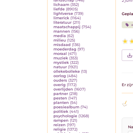
landschap
(146)
2 juni
lichaam
(352)
liefde
(8905)
lightverse
(739)
Gepla
limerick
(1164)
literatuur
(211)
maatschappij
(754)
mannen
(156)
media
(62)
milieu
(125)
misdaad
(136)
moederdag
(97)
moraal
(471)
muziek
(353)
mystiek
(322)
natuur
(1921)
ollekebolleke
(13)
oorlog
(484)
ouders
(327)
overig
(1172)
Er zi
overlijden
(1607)
partner
(218)
pesten
(147)
planten
(54)
poesiealbum
(74)
politiek
(441)
psychologie
(1268)
rampen
(121)
reizen
(197)
Na
religie
(1372)