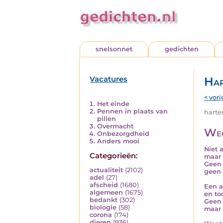
snelsonnet
gedichten
Vacatures
Har
< vori
Het einde
Pennen in plaats van
harten
pillen
Overmacht
Weg
Onbezorgdheid
Anders mooi
Niet 
Categorieën:
maar s
Geen 
actualiteit
(2102)
geen 
adel
(27)
afscheid
(1680)
Een a
algemeen
(1675)
en to
bedankt
(302)
Geen 
biologie
(58)
maar 
corona
(174)
dieren
(936)