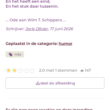
En het heeft een eind,
En het stuk daar tussenin.
... Ode aan Wim T. Schippers ...
Schrijver:
Joris Olivier
, 17 juni 2026
Geplaatst in de categorie:
humor
niks
2.0 met 1 stemmen
147
deel als afbeelding
Er zijn nog geen reacties op deze inzending.