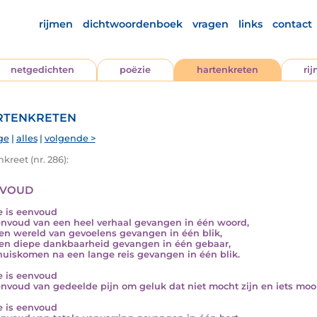
rijmen
dichtwoordenboek
vragen
links
contact
netgedichten
poëzie
hartenkreten
ri
tenkreten
ge
|
alles
|
volgende >
kreet (nr. 286):
voud
e is eenvoud
nvoud van een heel verhaal gevangen in één woord,
en wereld van gevoelens gevangen in één blik,
en diepe dankbaarheid gevangen in één gebaar,
huiskomen na een lange reis gevangen in één blik.
e is eenvoud
nvoud van gedeelde pijn om geluk dat niet mocht zijn en iets mooi
e is eenvoud