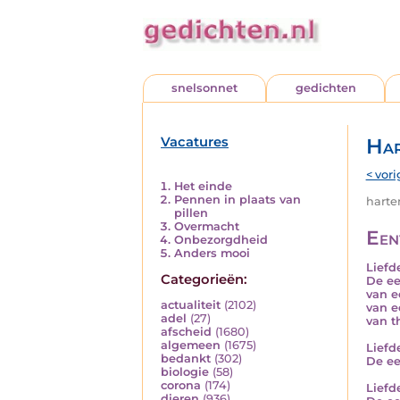
snelsonnet
gedichten
Vacatures
Har
< vori
Het einde
Pennen in plaats van
harten
pillen
Overmacht
Een
Onbezorgdheid
Anders mooi
Liefd
Categorieën:
De ee
van e
actualiteit
(2102)
van e
adel
(27)
van t
afscheid
(1680)
algemeen
(1675)
Liefd
bedankt
(302)
De ee
biologie
(58)
corona
(174)
Liefd
dieren
(936)