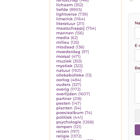
landschap
(146)
lichaam
(352)
liefde
(8905)
lightverse
(739)
limerick
(1164)
Na
literatuur
(211)
maatschappij
(754)
mannen
(156)
media
(62)
milieu
(125)
E-
misdaad
(136)
moederdag
(97)
moraal
(471)
muziek
(353)
mystiek
(322)
Be
natuur
(1921)
ollekebolleke
(13)
oorlog
(484)
ouders
(327)
overig
(1172)
overlijden
(1607)
partner
(218)
pesten
(147)
planten
(54)
poesiealbum
(74)
politiek
(441)
psychologie
(1268)
rampen
(121)
reizen
(197)
religie
(1372)