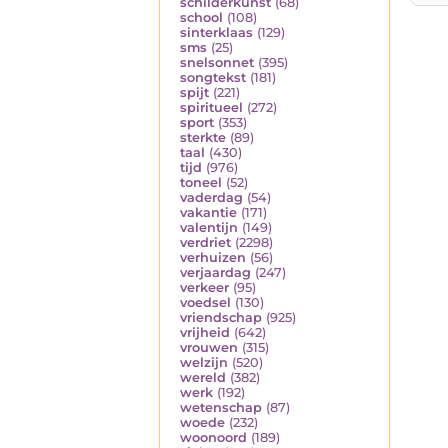
schilderkunst
(68)
school
(108)
sinterklaas
(129)
sms
(25)
snelsonnet
(395)
songtekst
(181)
spijt
(221)
spiritueel
(272)
sport
(353)
sterkte
(89)
taal
(430)
tijd
(976)
toneel
(52)
vaderdag
(54)
vakantie
(171)
valentijn
(149)
verdriet
(2298)
verhuizen
(56)
verjaardag
(247)
verkeer
(95)
voedsel
(130)
vriendschap
(925)
vrijheid
(642)
vrouwen
(315)
welzijn
(520)
wereld
(382)
werk
(192)
wetenschap
(87)
woede
(232)
woonoord
(189)