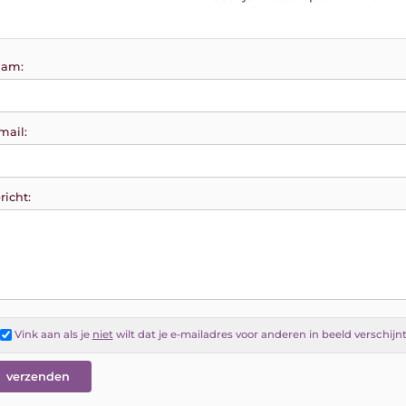
am:
mail:
richt:
Vink aan als je
niet
wilt dat je e-mailadres voor anderen in beeld verschijn