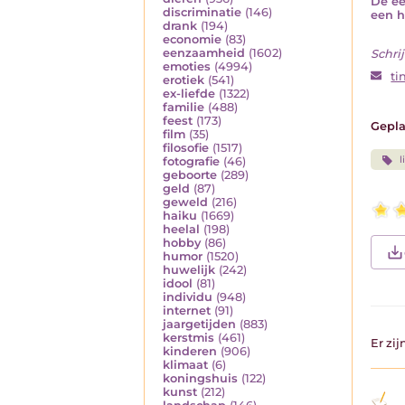
De ee
discriminatie
(146)
een ha
drank
(194)
economie
(83)
eenzaamheid
(1602)
Schrij
emoties
(4994)
ti
erotiek
(541)
ex-liefde
(1322)
familie
(488)
feest
(173)
Gepla
film
(35)
filosofie
(1517)
l
fotografie
(46)
geboorte
(289)
geld
(87)
geweld
(216)
haiku
(1669)
heelal
(198)
hobby
(86)
humor
(1520)
huwelijk
(242)
idool
(81)
individu
(948)
internet
(91)
jaargetijden
(883)
kerstmis
(461)
Er zi
kinderen
(906)
klimaat
(6)
koningshuis
(122)
kunst
(212)