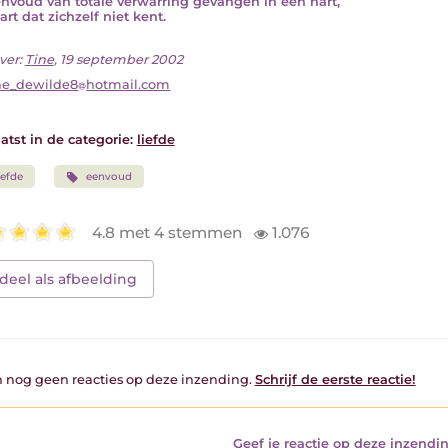
nvoud van totale verwarring gevangen in één hart,
rt dat zichzelf niet kent.
ver:
Tine
, 19 september 2002
ne_dewilde8
hotmail.com
atst in de categorie:
liefde
iefde
eenvoud
4.8 met 4 stemmen
1.076
deel als afbeelding
jn nog geen reacties op deze inzending.
Schrijf de eerste reactie!
Geef je reactie op deze inzendin