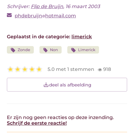
Schrijver:
Flip de Bruijn
, 16 maart 2003
phdebruijn
hotmail.com
Geplaatst in de categorie:
limerick
Zonde
Non
Limerick
5.0 met 1 stemmen
918
deel als afbeelding
Er zijn nog geen reacties op deze inzending.
Schrijf de eerste reactie!