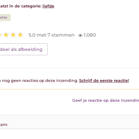
atst in de categorie:
liefde
iefde
5.0 met 7 stemmen
1.080
deel als afbeelding
jn nog geen reacties op deze inzending.
Schrijf de eerste reactie!
Geef je reactie op deze inzendin
am: