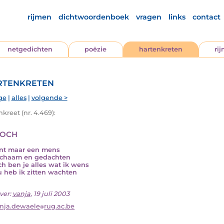
rijmen
dichtwoordenboek
vragen
links
contact
netgedichten
poëzie
hartenkreten
ri
tenkreten
ge
|
alles
|
volgende >
kreet (nr. 4.469):
toch
nt maar een mens
ichaam en gedachten
ch ben je alles wat ik wens
u heb ik zitten wachten
ver:
vanja
, 19 juli 2003
nja.dewaele
rug.ac.be