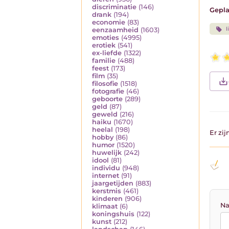
discriminatie
(146)
Gepla
drank
(194)
economie
(83)
l
eenzaamheid
(1603)
emoties
(4995)
erotiek
(541)
ex-liefde
(1322)
familie
(488)
feest
(173)
film
(35)
filosofie
(1518)
fotografie
(46)
geboorte
(289)
geld
(87)
geweld
(216)
haiku
(1670)
heelal
(198)
Er zi
hobby
(86)
humor
(1520)
huwelijk
(242)
idool
(81)
individu
(948)
internet
(91)
jaargetijden
(883)
kerstmis
(461)
kinderen
(906)
Na
klimaat
(6)
koningshuis
(122)
kunst
(212)