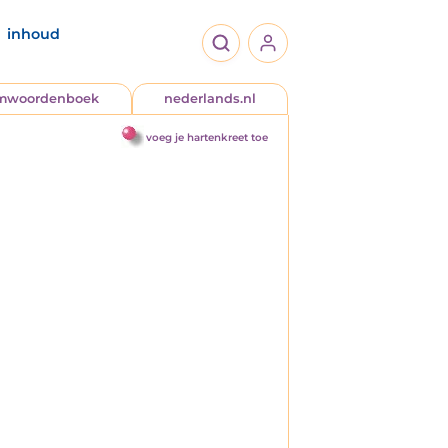
inhoud
jmwoordenboek
nederlands.nl
voeg je hartenkreet toe