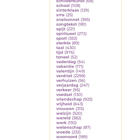
schilderkunst
(68)
school
(108)
sinterklaas
(129)
sms
(25)
snelsonnet
(395)
songtekst
(181)
spijt
(221)
spiritueel
(272)
sport
(353)
sterkte
(89)
taal
(430)
tijd
(976)
toneel
(52)
vaderdag
(54)
vakantie
(171)
valentijn
(149)
verdriet
(2298)
verhuizen
(56)
verjaardag
(247)
verkeer
(95)
voedsel
(130)
vriendschap
(925)
vrijheid
(643)
vrouwen
(315)
welzijn
(520)
wereld
(382)
werk
(192)
wetenschap
(87)
woede
(232)
woonoord
(189)