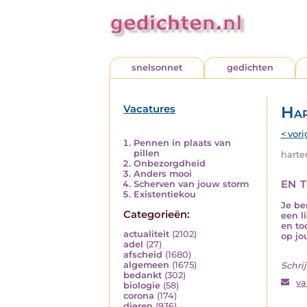
snelsonnet
gedichten
Vacatures
Har
< vori
Pennen in plaats van
pillen
harten
Onbezorgdheid
Anders mooi
en 
Scherven van jouw storm
Existentiekou
Je be
Categorieën:
een l
en to
actualiteit
(2102)
op jo
adel
(27)
afscheid
(1680)
algemeen
(1675)
Schrij
bedankt
(302)
va
biologie
(58)
corona
(174)
dieren
(936)