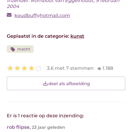
Inzender: Rombout van Eggelhoudt, 9 februari
2004
koudbuff
hotmail.com
Geplaatst in de categorie:
kunst
macht
3.6 met 7 stemmen
1.188
deel als afbeelding
Er is 1 reactie op deze inzending:
rob flipse
,
23 jaar geleden