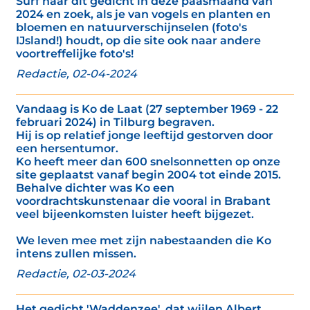
Surf naar dit gedicht in deze paasmaand van
2024 en zoek, als je van vogels en planten en
bloemen en natuurverschijnselen (foto's
IJsland!) houdt, op die site ook naar andere
voortreffelijke foto's!
Redactie, 02-04-2024
Vandaag is Ko de Laat (27 september 1969 - 22
februari 2024) in Tilburg begraven.
Hij is op relatief jonge leeftijd gestorven door
een hersentumor.
Ko heeft meer dan 600 snelsonnetten op onze
site geplaatst vanaf begin 2004 tot einde 2015.
Behalve dichter was Ko een
voordrachtskunstenaar die vooral in Brabant
veel bijeenkomsten luister heeft bijgezet.
We leven mee met zijn nabestaanden die Ko
intens zullen missen.
Redactie, 02-03-2024
Het gedicht 'Waddenzee', dat wijlen Albert