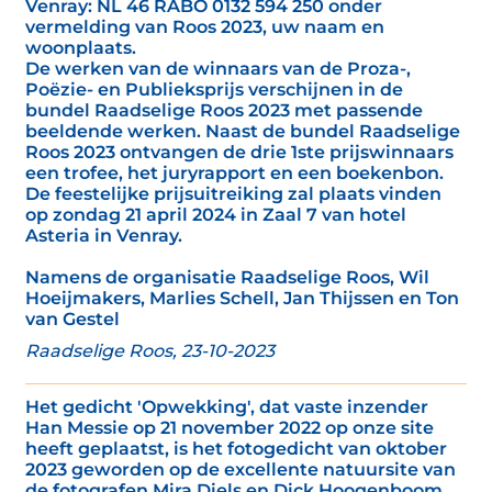
Venray: NL 46 RABO 0132 594 250 onder
vermelding van Roos 2023, uw naam en
woonplaats.
De werken van de winnaars van de Proza-,
Poëzie- en Publieksprijs verschijnen in de
bundel Raadselige Roos 2023 met passende
beeldende werken. Naast de bundel Raadselige
Roos 2023 ontvangen de drie 1ste prijswinnaars
een trofee, het juryrapport en een boekenbon.
De feestelijke prijsuitreiking zal plaats vinden
op zondag 21 april 2024 in Zaal 7 van hotel
Asteria in Venray.
Namens de organisatie Raadselige Roos, Wil
Hoeijmakers, Marlies Schell, Jan Thijssen en Ton
van Gestel
Raadselige Roos, 23-10-2023
Het gedicht 'Opwekking', dat vaste inzender
Han Messie op 21 november 2022 op onze site
heeft geplaatst, is het fotogedicht van oktober
2023 geworden op de excellente natuursite van
de fotografen Mira Diels en Dick Hoogenboom.