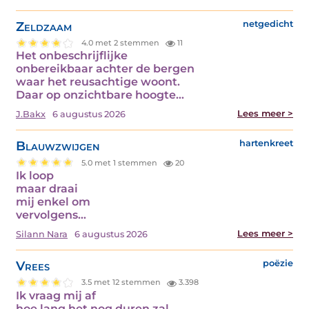
Zeldzaam
netgedicht
4.0 met 2 stemmen
11
Het onbeschrijflijke
onbereikbaar achter de bergen
waar het reusachtige woont.
Daar op onzichtbare hoogte…
Lees meer >
J.Bakx
6 augustus 2026
Blauwzwijgen
hartenkreet
5.0 met 1 stemmen
20
Ik loop
maar draai
mij enkel om
vervolgens…
Lees meer >
Silann Nara
6 augustus 2026
Vrees
poëzie
3.5 met 12 stemmen
3.398
Ik vraag mij af
hoe lang het nog duren zal