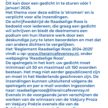
Dit kan door een gedicht in te sturen vóór 1
januari 2025.
Het thema voor deze editie is ‘stromen’ en is
verplicht voor alle inzendingen.
De schrijfwedstrijd de Raadselige Roos is
bedoeld voor iedereen, die graag een gedicht
wil schrijven en biedt de deelnemers een
podium om hun literaire werk door een
deskundige jury te laten beoordelen en met dat
van andere dichters te vergelijken.
Het ‘Reglement Raadselige Roos 2024-2025’
vindt u op:
www.literaircafevenray.nl
, onder
webpagina ‘Raadselige Roos’.
De spelregels in het kort: uw gedicht moet
minimaal uit 50 en maximaal uit 150 woorden
bestaan. Het mag niet eerder gepubliceerd zijn
en moet in het Nederlands geschreven zijn. De
inzendingen kunnen uitsluitend volgens de
spelregels en per e-mail worden ingezonden
naar: raadseligeroos@literaircafevenray.nl
Evenals in de voorgaande jaren verschijnen de
werken van de winnaars van de Vakjury Proza
en Vakjury Poëzie evenals die van de