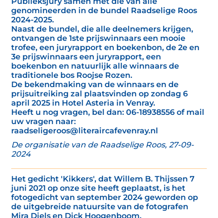
Publieksjury samen met die van alle
genomineerden in de bundel Raadselige Roos
2024-2025.
Naast de bundel, die alle deelnemers krijgen,
ontvangen de 1ste prijswinnaars een mooie
trofee, een juryrapport en boekenbon, de 2e en
3e prijswinnaars een juryrapport, een
boekenbon en natuurlijk alle winnaars de
traditionele bos Roojse Rozen.
De bekendmaking van de winnaars en de
prijsuitreiking zal plaatsvinden op zondag 6
april 2025 in Hotel Asteria in Venray.
Heeft u nog vragen, bel dan: 06-18938556 of mail
uw vragen naar:
raadseligeroos@literaircafevenray.nl
De organisatie van de Raadselige Roos, 27-09-
2024
Het gedicht 'Kikkers', dat Willem B. Thijssen 7
juni 2021 op onze site heeft geplaatst, is het
fotogedicht van september 2024 geworden op
de uitgebreide natuursite van de fotografen
Mira Diels en Dick Hoogenboom.