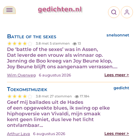
Battle of the sexes
snelsonnet
3.8 met 5 stemmen
13
De ‘battle of the sexes’ was in Assen,
Dat leverde een vrouw als winnaar op.
Jenning de Boo kreeg van Joy Beune klop,
Joy Beune blijft ons aangenaam verrassen.…
Lees meer >
Wim Overweg
6 augustus 2026
Toekomstmuziek
gedicht
3.8 met 27 stemmen
17.184
Geef mij ballades uit de Hades
of een opgewekte blues, ik swing op elke
hiphopversie van Vivaldi, mijn smaak
kent geen limiet, dus leve het licht
ontvlambaar…
Lees meer >
Arthur Lava
6 augustus 2026