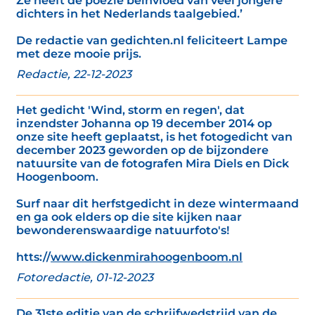
Ze heeft de poëzie beïnvloed van veel jongere
dichters in het Nederlands taalgebied.’
De redactie van gedichten.nl feliciteert Lampe
met deze mooie prijs.
Redactie, 22-12-2023
Het gedicht 'Wind, storm en regen', dat
inzendster Johanna op 19 december 2014 op
onze site heeft geplaatst, is het fotogedicht van
december 2023 geworden op de bijzondere
natuursite van de fotografen Mira Diels en Dick
Hoogenboom.
Surf naar dit herfstgedicht in deze wintermaand
en ga ook elders op die site kijken naar
bewonderenswaardige natuurfoto's!
htts://
www.dickenmirahoogenboom.nl
Fotoredactie, 01-12-2023
De 31ste editie van de schrijfwedstrijd van de