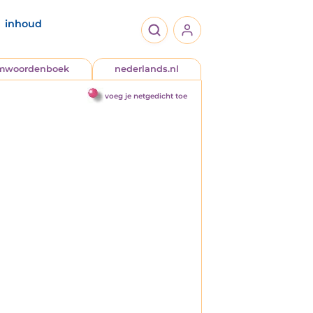
inhoud
jmwoordenboek
nederlands.nl
voeg je netgedicht toe