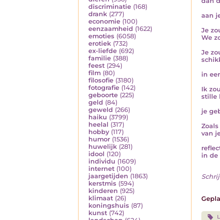
dan d
discriminatie
(168)
drank
(277)
aan j
economie
(100)
eenzaamheid
(1622)
Je zo
emoties
(6058)
We zo
erotiek
(732)
ex-liefde
(692)
Je zo
familie
(388)
schik
feest
(294)
film
(80)
in ee
filosofie
(3180)
fotografie
(142)
Ik zo
geboorte
(225)
still
geld
(84)
geweld
(266)
je ge
haiku
(3799)
heelal
(317)
Zoals
hobby
(117)
van j
humor
(1536)
huwelijk
(281)
refle
idool
(120)
in de
individu
(1609)
internet
(100)
jaargetijden
(1863)
Schrij
kerstmis
(594)
kinderen
(925)
klimaat
(26)
Gepla
koningshuis
(87)
kunst
(742)
L