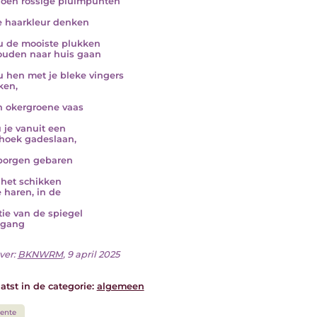
oen rossige pluimpunten
e haarkleur denken
u de mooiste plukken
uden naar huis gaan
u hen met je bleke vingers
ken,
n okergroene vaas
u je vanuit een
e hoek gadeslaan,
borgen gebaren
 het schikken
e haren, in de
ctie van de spiegel
 gang
ver:
BKNWRM
, 9 april 2025
atst in de categorie:
algemeen
ente