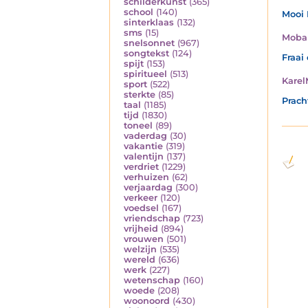
schilderkunst
(365)
school
(140)
Mooi 
sinterklaas
(132)
sms
(15)
Moba
snelsonnet
(967)
songtekst
(124)
Fraai
spijt
(153)
spiritueel
(513)
Karel
sport
(522)
sterkte
(85)
Prac
taal
(1185)
tijd
(1830)
toneel
(89)
vaderdag
(30)
vakantie
(319)
valentijn
(137)
verdriet
(1229)
verhuizen
(62)
verjaardag
(300)
verkeer
(120)
voedsel
(167)
vriendschap
(723)
vrijheid
(894)
vrouwen
(501)
welzijn
(535)
wereld
(636)
werk
(227)
wetenschap
(160)
woede
(208)
woonoord
(430)