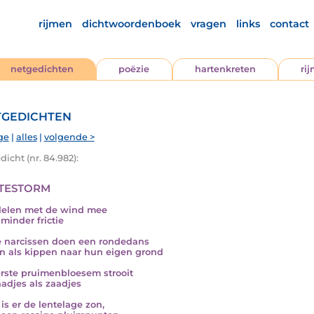
rijmen
dichtwoordenboek
vragen
links
contact
netgedichten
poëzie
hartenkreten
ri
gedichten
ge
|
alles
|
volgende >
icht (nr. 84.982):
testorm
elen met de wind mee
 minder frictie
 narcissen doen een rondedans
n als kippen naar hun eigen grond
rste pruimenbloesem strooit
aadjes als zaadjes
is er de lentelage zon,