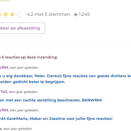
4.2 met 5 stemmen
1.245
deel als afbeelding
n 6 reacties op deze inzending:
WRM
,
een jaar geleden
n u erg dankbaar, Peter. Dankzij fijne reacties van goede dichters b
eiden gedicht beter te begrijpen.
Toll
,
een jaar geleden
en met een zachte verstilling beschreven, BKNWRM!
WRM
,
een jaar geleden
kt KarelMaria, Mobar en Joseline voor jullie fijne reacties!
x
,
een jaar geleden