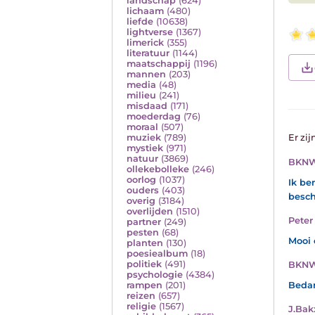
landschap
(624)
lichaam
(480)
liefde
(10638)
lightverse
(1367)
limerick
(355)
literatuur
(1144)
maatschappij
(1196)
mannen
(203)
media
(48)
milieu
(241)
misdaad
(171)
moederdag
(76)
moraal
(507)
muziek
(789)
Er zij
mystiek
(971)
natuur
(3869)
BKN
ollekebolleke
(246)
oorlog
(1037)
Ik be
ouders
(403)
besch
overig
(3184)
overlijden
(1510)
Peter 
partner
(249)
pesten
(68)
Mooi 
planten
(130)
poesiealbum
(18)
politiek
(491)
BKN
psychologie
(4384)
rampen
(201)
Bedan
reizen
(657)
religie
(1567)
J.Bak