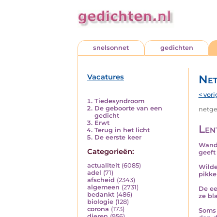
snelsonnet
gedichten
Vacatures
Net
< vori
Tiedesyndroom
De geboorte van een
netged
gedicht
Erwt
Len
Terug in het licht
De eerste keer
Wand
Categorieën:
geeft
actualiteit
(6085)
Wilde
adel
(71)
pikke
afscheid
(2343)
algemeen
(2731)
De ee
bedankt
(486)
ze bl
biologie
(128)
corona
(173)
Soms 
dieren
(956)