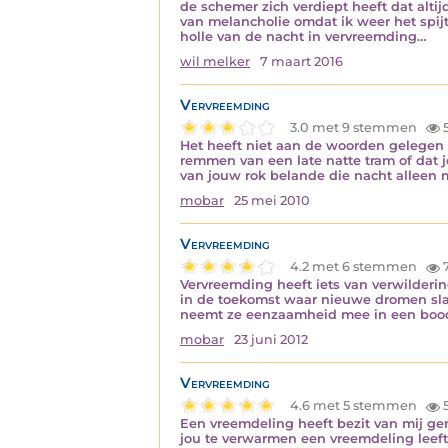
de schemer zich verdiept heeft dat altij
van melancholie omdat ik weer het spijt
holle van de nacht in vervreemding…
wil melker
7 maart 2016
Vervreemding
3.0 met 9 stemmen
5
Het heeft niet aan de woorden gelegen 
remmen van een late natte tram of dat
van jouw rok belande die nacht alleen m
mobar
25 mei 2010
Vervreemding
4.2 met 6 stemmen
7
Vervreemding heeft iets van verwilderi
in de toekomst waar nieuwe dromen sla
neemt ze eenzaamheid mee in een bo
mobar
23 juni 2012
Vervreemding
4.6 met 5 stemmen
Een vreemdeling heeft bezit van mij ge
jou te verwarmen een vreemdeling leeft 