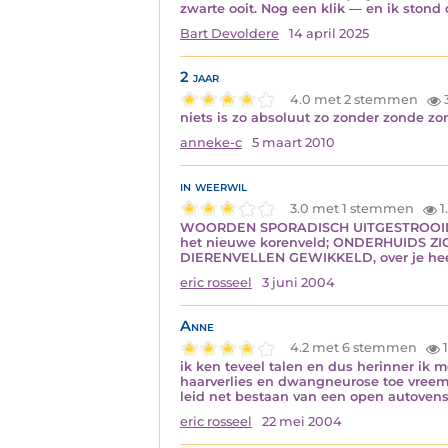
zwarte ooit. Nog een klik — en ik stond
Bart Devoldere
14 april 2025
2 jaar
4.0 met 2 stemmen
niets is zo absoluut zo zonder zonde z
anneke-c
5 maart 2010
in weerwil
3.0 met 1 stemmen
1
WOORDEN SPORADISCH UITGESTROOID plot
het nieuwe korenveld; ONDERHUIDS ZI
DIERENVELLEN GEWIKKELD, over je hee
eric rosseel
3 juni 2004
Anne
4.2 met 6 stemmen
1
ik ken teveel talen en dus herinner ik
haarverlies en dwangneurose toe vreemd 
leid net bestaan van een open autoven
eric rosseel
22 mei 2004