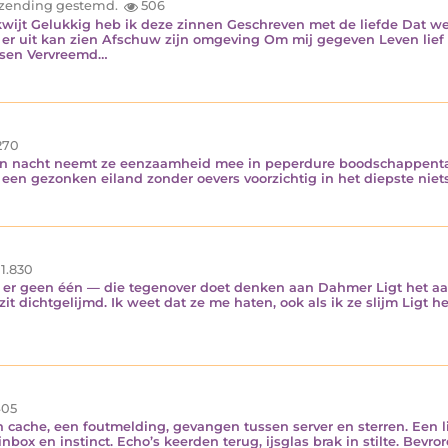
inzending gestemd.
506
 kwijt Gelukkig heb ik deze zinnen Geschreven met de liefde Dat wee
d er uit kan zien Afschuw zijn omgeving Om mij gegeven Leven lie
nsen Vervreemd…
270
n nacht neemt ze eenzaamheid mee in peperdure boodschappentas
en gezonken eiland zonder oevers voorzichtig in het diepste niets
1.830
 er geen één — die tegenover doet denken aan Dahmer Ligt het aan m
it dichtgelijmd. Ik weet dat ze me haten, ook als ik ze slijm Ligt het
05
n cache, een foutmelding, gevangen tussen server en sterren. Een l
nbox en instinct. Echo’s keerden terug, ijsglas brak in stilte. Bevro