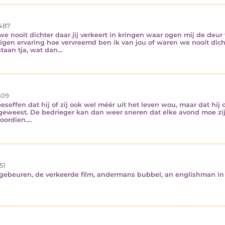
487
e nooit dichter daar jij verkeert in kringen waar ogen mij de deur 
igen ervaring hoe vervreemd ben ik van jou of waren we nooit dic
staan tja, wat dan…
09
effen dat hij of zij ook wel méér uit het leven wou, maar dat hij of
 geweest. De bedrieger kan dan weer sneren dat elke avond moe zij
voordien.…
51
et gebeuren, de verkeerde film, andermans bubbel, an englishman i