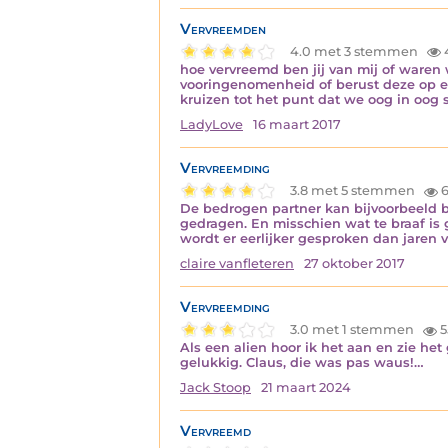
Vervreemden
4.0 met 3 stemmen
hoe vervreemd ben jij van mij of waren w
vooringenomenheid of berust deze op e
kruizen tot het punt dat we oog in oog 
LadyLove
16 maart 2017
Vervreemding
3.8 met 5 stemmen
6
De bedrogen partner kan bijvoorbeeld bes
gedragen. En misschien wat te braaf is
wordt er eerlijker gesproken dan jaren 
claire vanfleteren
27 oktober 2017
Vervreemding
3.0 met 1 stemmen
5
Als een alien hoor ik het aan en zie h
gelukkig. Claus, die was pas waus!…
Jack Stoop
21 maart 2024
Vervreemd