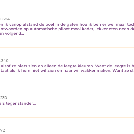
1.684
en ik vanop afstand de boel in de gaten hou ik ben er wel maar toc
d antwoorden op automatische piloot mooi kader, lekker eten neen d
hen volgend…
1.340
lsof ze niets zien en alleen de leegte kleuren. Want de leegte is
estaat als ik hem niet wil zien en haar wil wakker maken. Want ze s
.230
 als tegenstander…
72