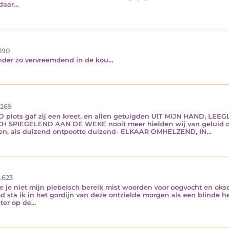
 daar…
390
onder zo vervreemdend in de kou…
.269
s gaf zij een kreet, en allen getuigden UIT MIJN HAND, LEEGLO
CH SPIEGELEND AAN DE WEKE nooit meer hielden wij van geluid 
n, als duizend ontpootte duizend- ELKAAR OMHELZEND, IN…
.623
 me je niet mijn plebeïsch bereik mist woorden voor oogvocht en o
sta ik in het gordijn van deze ontzielde morgen als een blinde heb
ster op de…