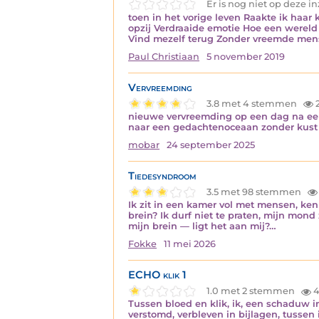
Er is nog niet op deze 
toen in het vorige leven Raakte ik haar
opzij Verdraaide emotie Hoe een werel
Vind mezelf terug Zonder vreemde me
Paul Christiaan
5 november 2019
Vervreemding
3.8 met 4 stemmen
nieuwe vervreemding op een dag na ee
naar een gedachtenoceaan zonder kust e
mobar
24 september 2025
Tiedesyndroom
3.5 met 98 stemmen
Ik zit in een kamer vol met mensen, ken
brein? Ik durf niet te praten, mijn mond z
mijn brein — ligt het aan mij?…
Fokke
11 mei 2026
ECHO klik 1
1.0 met 2 stemmen
4
Tussen bloed en klik, ik, een schaduw i
verstomd, verbleven in bijlagen, tussen i