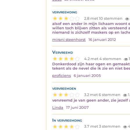
vervreemding
2.8 met 10 stemmen
alsof een ander in mijn lichaam woont 
willen toch blijven zitten als versteen
niemand is zichzelf maskers op en lac
mirani steenhorst
16 januari 2012
Vervreemd
4.2 met 4 stemmen
Donkerdood zijn haar ogen en gemaakt a
tekent als de nevel die ik zie en niet b
proficiens
6 januari 2005
vervreemden
3.2 met 6 stemmen
1
vervreemd je van geen ander, zie jezelf
Linda
17 juni 2007
In vervreemding
3.7 met 3 stemmen
4