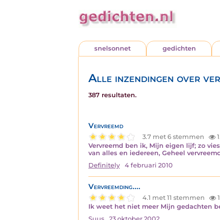
snelsonnet
gedichten
Alle inzendingen over ve
387 resultaten.
Vervreemd
3.7 met 6 stemmen
1
Vervreemd ben ik, Mijn eigen lijf; zo vi
van alles en iedereen, Geheel vervreem
Definitely
4 februari 2010
Vervreemding....
4.1 met 11 stemmen
1
Ik weet het niet meer Mijn gedachten b
Suus
23 oktober 2002