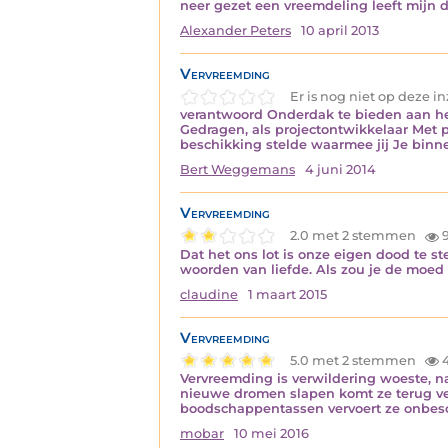
neer gezet een vreemdeling leeft mijn
Alexander Peters
10 april 2013
Vervreemding
Er is nog niet op deze 
verantwoord Onderdak te bieden aan hen
Gedragen, als projectontwikkelaar Met po
beschikking stelde waarmee jij Je bin
Bert Weggemans
4 juni 2014
Vervreemding
2.0 met 2 stemmen
9
Dat het ons lot is onze eigen dood te s
woorden van liefde. Als zou je de moe
claudine
1 maart 2015
Vervreemding
5.0 met 2 stemmen
4
Vervreemding is verwildering woeste, n
nieuwe dromen slapen komt ze terug ve
boodschappentassen vervoert ze onbesc
mobar
10 mei 2016