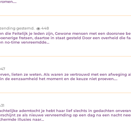
 dromen.…
inzending gestemd.
448
 die Feitelijk je leden zijn, Gewone mensen met een doorsnee beu
enerige fratsen, daartoe in staat gesteld Door een overheid die faal
nen no-time vervreemdde…
47
terven, lieten ze weten. Als waren ze vertrouwd met een afweging 
d in de eenzaamheid het moment en de keuze niet proeven.…
31
achtelijke ademtocht je hebt haar lief slechts in gedachten onve
rschijnt ze als nieuwe vervreemding op een dag na een nacht ne
hermde illusies naar…