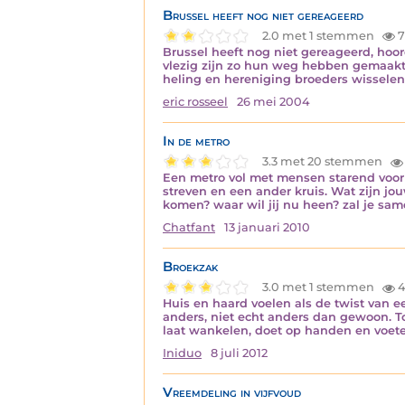
Brussel heeft nog niet gereageerd
2.0 met 1 stemmen
7
Brussel heeft nog niet gereageerd, hoor
vlezig zijn zo hun weg hebben gemaakt
heling en hereniging broeders wissel
eric rosseel
26 mei 2004
In de metro
3.3 met 20 stemmen
Een metro vol met mensen starend voor z
streven en een ander kruis. Wat zijn jou
komen? waar wil jij nu heen? zal je sa
Chatfant
13 januari 2010
Broekzak
3.0 met 1 stemmen
4
Huis en haard voelen als de twist van e
anders, niet echt anders dan gewoon. To
laat wankelen, doet op handen en voet
Iniduo
8 juli 2012
Vreemdeling in vijfvoud