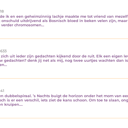
18
de ik en een geheimzinnig lachje maakte me tot vriend van mezelf 
 onschuld uitdrijvend als Bosnisch bloed in beken velen zijn, ma
en verder chromosomen…
633
ich uit ieder zijn gedachten kijkend door de ruit. Elk een eigen l
w gedachten? denk jij net als mij, nog twee uurtjes wachten dan is 
men…
41
en dubbelspiraal. ’s Nachts buigt de horizon onder het mom van ee
ch is er een verschil, iets ziet de kans schoon. Om toe te slaan, o
en kruipen.…