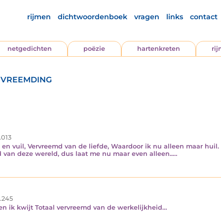
rijmen
dichtwoordenboek
vragen
links
contact
netgedichten
poëzie
hartenkreten
ri
rvreemding
.013
es en vuil, Vervreemd van de liefde, Waardoor ik nu alleen maar hu
d van deze wereld, dus laat me nu maar even alleen..…
.245
en ik kwijt Totaal vervreemd van de werkelijkheid…