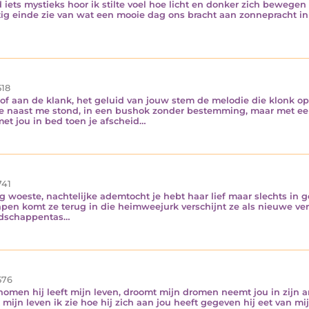
d iets mystieks hoor ik stilte voel hoe licht en donker zich bewegen
ig einde zie van wat een mooie dag ons bracht aan zonnepracht in p
18
of aan de klank, het geluid van jouw stem de melodie die klonk o
 je naast me stond, in een bushok zonder bestemming, maar met ee
et jou in bed toen je afscheid…
41
ng woeste, nachtelijke ademtocht je hebt haar lief maar slechts 
pen komt ze terug in die heimweejurk verschijnt ze als nieuwe v
odschappentas…
576
nomen hij leeft mijn leven, droomt mijn dromen neemt jou in zijn 
mijn leven ik zie hoe hij zich aan jou heeft gegeven hij eet van mi