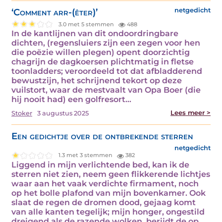
‘Comment arr-(êter)’
netgedicht
3.0 met 5 stemmen
488
In de kantlijnen van dit ondoordringbare
dichten, (regensluiers zijn een zegen voor hen
die poëzie willen plegen) opent doorzichtig
chagrijn de dagkoersen plichtmatig in fletse
toonladders; veroordeeld tot dat afbladderend
bewustzijn, het schrijnend tekort op deze
vuilstort, waar de mestvaalt van Opa Boer (die
hij nooit had) een golfresort…
Lees meer >
Stoker
3 augustus 2025
Een gedichtje over de ontbrekende sterren
netgedicht
1.3 met 3 stemmen
382
Liggend in mijn verlichtende bed, kan ik de
sterren niet zien, neem geen flikkerende lichtjes
waar aan het vaak verdichte firmament, noch
op het bolle plafond van mijn bovenkamer. Ook
slaat de regen de dromen dood, gejaag komt
van alle kanten tegelijk; mijn honger, ongestild
dreigend als de razende wolken, berijdt de op