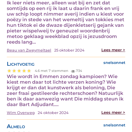
Ik leer niets meer, alleen wat bij en zet dat
somtijds op een rij ik laat u daarin frank en vrij
uw schip loopt nimmer averij indien u kiest voor
poëzy in stede van het wemeltij van tokkies met
hun tiktok ei de dwaze dijenkletserij gejank van
pieter wispelweij tv geneuzel woordenbrij
metoo geklaag weekblad opzij is jezusdroom
reeds lang…
Lees meer >
Beau van Zweymeltael
25 oktober 2024
Lichtvoetig
snelsonnet
4.6 met 7 stemmen
734
Wie wordt in Emmen zondag kampioen? Wie
kiest men daar tot lichte verzen koning? Wie
krijgt er dan dat kunstwerk als beloning, Die
zeer fraai gestileerde rechterschoen? Natuurlijk
ben ik daar aanwezig want Die middag steun ik
daar Bart Adjudant.…
Lees meer >
Wim Overweg
24 oktober 2024
Almelo
snelsonnet