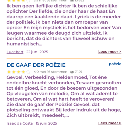
3.9 met 35 stemmen
13.632
Ik ben geen lieflijke dichter Ik ben de schielijke
oplichter Der liefde, zie onder haar de haat En
daarop een kaaklende daad. Lyriek is de moeder
der politiek, Ik ben niets dan omroeper van
oproer En mijn mystiek is het bedorven voer Van
leugen waarmee de deugd zich uitziekt. Ik
bericht, dat de dichters van fluweel Schuw en
humanistisch…
Lees meer >
Lucebert
22 juni 2025
DE GAAF DER POËZIE
poëzie
4.0 met 16 stemmen
7.129
Gevoel, Verbeelding, Heldenmoed, Tot éne
ondeelbre kracht verbonden, Tesaam gesmolten
tot één gloed, En door de boezem uitgezonden
Op vleugelen van melodie, Om al wat ademt te
betoveren, Om al wat hart heeft te veroveren!
Zie daar de gaaf der Poëzie! Gevoel, dat
plotseling ontwaakt Bij ieder indruk uit de hoge,
Zich uitbreidt, meedeelt,…
Lees meer >
Isaac da Costa
15 juni 2025