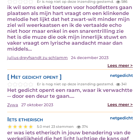
Er is nog niet op deze inzending gestemd.
586
ik wil soms enkel toetsen voor hoofdletters gaan
plaatsen als mijn hart vraagt om een klinkende
melodie het lijkt dat het zwart-wit minder mijn
ziel wil weerkaatsen en ik de vertaalde echo
niet hoor maar enkel in een snarentrilling zie
het is die muze die ook mijn innerlijk stuwt en
vaker vraagt om lyrische aandacht maar dan
middels…
julius dreyfsandt zu schlamm
24 december 2023
Lees meer >
[ Het gedicht opent ]
netgedicht
Er is nog niet op deze inzending gestemd.
341
Het gedicht opent een raam, waar ik verwachtte
-- door een deur te gaan.…
Lees meer >
Zywa
27 oktober 2023
Iets etherisch
netgedicht
5.0 met 23 stemmen
374
er was iets etherisch in jouw benadering van de
werkelijkheid die het licht luchtige de kans gaf