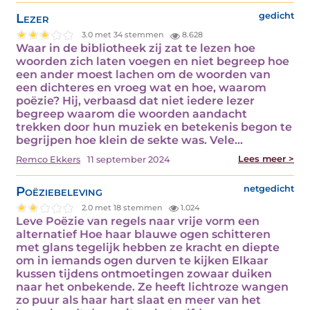
Lezer
gedicht
3.0 met 34 stemmen
8.628
Waar in de bibliotheek zij zat te lezen hoe
woorden zich laten voegen en niet begreep hoe
een ander moest lachen om de woorden van
een dichteres en vroeg wat en hoe, waarom
poëzie? Hij, verbaasd dat niet iedere lezer
begreep waarom die woorden aandacht
trekken door hun muziek en betekenis begon te
begrijpen hoe klein de sekte was. Vele…
Lees meer >
Remco Ekkers
11 september 2024
Poëziebeleving
netgedicht
2.0 met 18 stemmen
1.024
Leve Poëzie van regels naar vrije vorm een
alternatief Hoe haar blauwe ogen schitteren
met glans tegelijk hebben ze kracht en diepte
om in iemands ogen durven te kijken Elkaar
kussen tijdens ontmoetingen zowaar duiken
naar het onbekende. Ze heeft lichtroze wangen
zo puur als haar hart slaat en meer van het