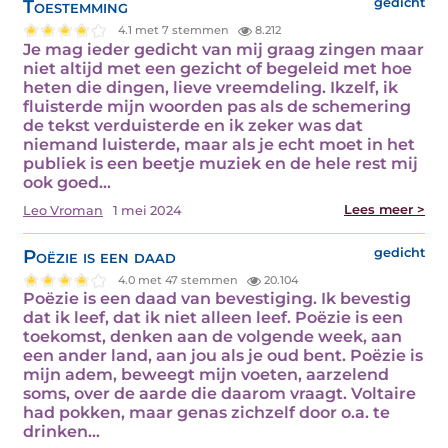
Toestemming
gedicht
4.1 met 7 stemmen
8.212
Je mag ieder gedicht van mij graag zingen maar
niet altijd met een gezicht of begeleid met hoe
heten die dingen, lieve vreemdeling. Ikzelf, ik
fluisterde mijn woorden pas als de schemering
de tekst verduisterde en ik zeker was dat
niemand luisterde, maar als je echt moet in het
publiek is een beetje muziek en de hele rest mij
ook goed…
Lees meer >
Leo Vroman
1 mei 2024
Poëzie is een daad
gedicht
4.0 met 47 stemmen
20.104
Poëzie is een daad van bevestiging. Ik bevestig
dat ik leef, dat ik niet alleen leef. Poëzie is een
toekomst, denken aan de volgende week, aan
een ander land, aan jou als je oud bent. Poëzie is
mijn adem, beweegt mijn voeten, aarzelend
soms, over de aarde die daarom vraagt. Voltaire
had pokken, maar genas zichzelf door o.a. te
drinken…