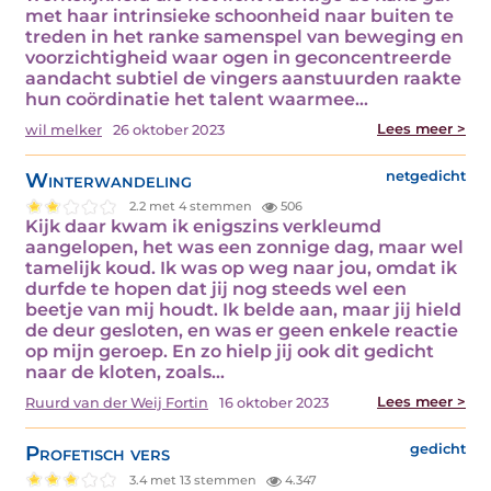
met haar intrinsieke schoonheid naar buiten te
treden in het ranke samenspel van beweging en
voorzichtigheid waar ogen in geconcentreerde
aandacht subtiel de vingers aanstuurden raakte
hun coördinatie het talent waarmee…
Lees meer >
wil melker
26 oktober 2023
Winterwandeling
netgedicht
2.2 met 4 stemmen
506
Kijk daar kwam ik enigszins verkleumd
aangelopen, het was een zonnige dag, maar wel
tamelijk koud. Ik was op weg naar jou, omdat ik
durfde te hopen dat jij nog steeds wel een
beetje van mij houdt. Ik belde aan, maar jij hield
de deur gesloten, en was er geen enkele reactie
op mijn geroep. En zo hielp jij ook dit gedicht
naar de kloten, zoals…
Lees meer >
Ruurd van der Weij Fortin
16 oktober 2023
Profetisch vers
gedicht
3.4 met 13 stemmen
4.347