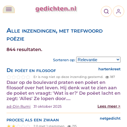
Alle inzendingen, met trefwoord
poëzie
844 resultaten.
Sorteren op:
De poëet en filosoof
hartenkreet
Er is nog niet op deze inzending gestemd.
187
Daar op de boulevard praten een poëet en
filosoof over het leven. Hij denk wat te zien aan
de poëet en vraagt: 'Wat is er?' De poëet lacht en
zegt: 'Alles' Ze lopen door.…
Lees meer >
ad-Din Rumi
31 oktober 2025
proces; als een zwaan
netgedicht
2.0 met 1 stemmen
215