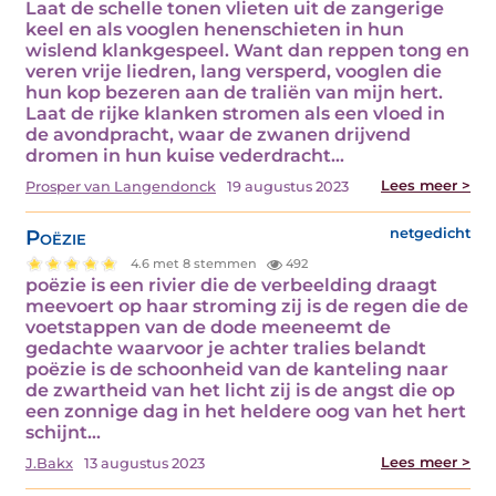
Laat de schelle tonen vlieten uit de zangerige
keel en als vooglen henenschieten in hun
wislend klankgespeel. Want dan reppen tong en
veren vrije liedren, lang versperd, vooglen die
hun kop bezeren aan de traliën van mijn hert.
Laat de rijke klanken stromen als een vloed in
de avondpracht, waar de zwanen drijvend
dromen in hun kuise vederdracht…
Lees meer >
Prosper van Langendonck
19 augustus 2023
Poëzie
netgedicht
4.6 met 8 stemmen
492
poëzie is een rivier die de verbeelding draagt
meevoert op haar stroming zij is de regen die de
voetstappen van de dode meeneemt de
gedachte waarvoor je achter tralies belandt
poëzie is de schoonheid van de kanteling naar
de zwartheid van het licht zij is de angst die op
een zonnige dag in het heldere oog van het hert
schijnt…
Lees meer >
J.Bakx
13 augustus 2023