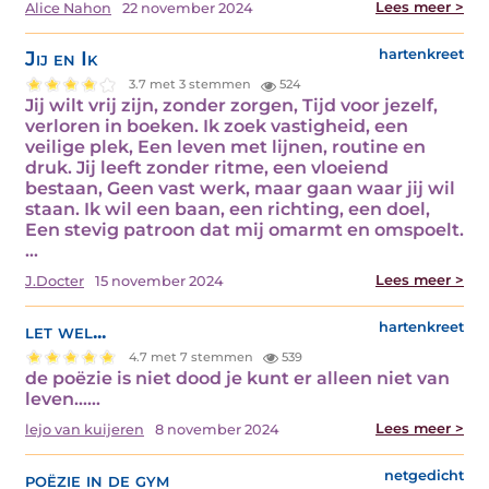
Lees meer >
Alice Nahon
22 november 2024
Jij en Ik
hartenkreet
3.7 met 3 stemmen
524
Jij wilt vrij zijn, zonder zorgen, Tijd voor jezelf,
verloren in boeken. Ik zoek vastigheid, een
veilige plek, Een leven met lijnen, routine en
druk. Jij leeft zonder ritme, een vloeiend
bestaan, Geen vast werk, maar gaan waar jij wil
staan. Ik wil een baan, een richting, een doel,
Een stevig patroon dat mij omarmt en omspoelt.
…
Lees meer >
J.Docter
15 november 2024
let wel...
hartenkreet
4.7 met 7 stemmen
539
de poëzie is niet dood je kunt er alleen niet van
leven...…
Lees meer >
lejo van kuijeren
8 november 2024
poëzie in de gym
netgedicht