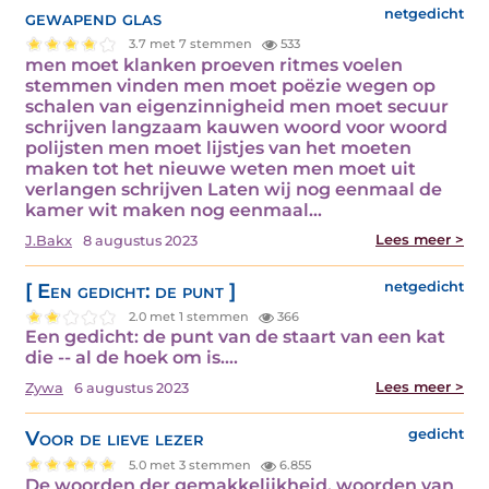
gewapend glas
netgedicht
3.7 met 7 stemmen
533
men moet klanken proeven ritmes voelen
stemmen vinden men moet poëzie wegen op
schalen van eigenzinnigheid men moet secuur
schrijven langzaam kauwen woord voor woord
polijsten men moet lijstjes van het moeten
maken tot het nieuwe weten men moet uit
verlangen schrijven Laten wij nog eenmaal de
kamer wit maken nog eenmaal…
Lees meer >
J.Bakx
8 augustus 2023
[ Een gedicht: de punt ]
netgedicht
2.0 met 1 stemmen
366
Een gedicht: de punt van de staart van een kat
die -- al de hoek om is.…
Lees meer >
Zywa
6 augustus 2023
Voor de lieve lezer
gedicht
5.0 met 3 stemmen
6.855
De woorden der gemakkelijkheid, woorden van