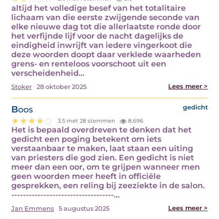
altijd het volledige besef van het totalitaire
lichaam van die eerste zwijgende seconde van
elke nieuwe dag tot die allerlaatste ronde door
het verfijnde lijf voor de nacht dagelijks de
eindigheid inwrijft van iedere vingerkoot die
deze woorden doopt daar verklede waarheden
grens- en renteloos voorschoot uit een
verscheidenheid…
Lees meer >
Stoker
28 oktober 2025
Boos
gedicht
3.5 met 28 stemmen
8.696
Het is bepaald overdreven te denken dat het
gedicht een poging betekent om iets
verstaanbaar te maken, laat staan een uiting
van priesters die god zien. Een gedicht is niet
meer dan een oor, om te grijpen wanneer men
geen woorden meer heeft in officiële
gesprekken, een reling bij zeeziekte in de salon.
-----------------------------------…
Lees meer >
Jan Emmens
5 augustus 2025