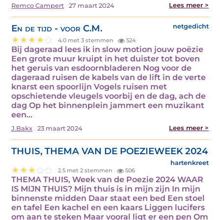
Lees meer >
Remco Campert
27 maart 2024
En de tijd - voor C.M.
netgedicht
4.0 met 3 stemmen
524
Bij dageraad lees ik in slow motion jouw poëzie
Een grote muur kruipt in het duister tot boven
het geruis van esdoornbladeren Nog voor de
dageraad ruisen de kabels van de lift in de verte
knarst een spoorlijn Vogels ruisen met
opschietende vleugels voorbij en de dag, ach de
dag Op het binnenplein jammert een muzikant
een…
Lees meer >
J.Bakx
23 maart 2024
THUIS, THEMA VAN DE POEZIEWEEK 2024
hartenkreet
2.5 met 2 stemmen
506
THEMA THUIS, Week van de Poezie 2024 WAAR
IS MIJN THUIS? Mijn thuis is in mijn zijn In mijn
binnenste midden Daar staat een bed Een stoel
en tafel Een kachel en een kaars Liggen lucifers
om aan te steken Maar vooral ligt er een pen Om