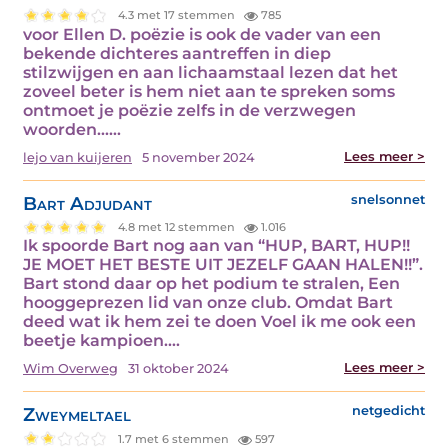
4.3 met 17 stemmen
785
voor Ellen D. poëzie is ook de vader van een
bekende dichteres aantreffen in diep
stilzwijgen en aan lichaamstaal lezen dat het
zoveel beter is hem niet aan te spreken soms
ontmoet je poëzie zelfs in de verzwegen
woorden...…
Lees meer >
lejo van kuijeren
5 november 2024
Bart Adjudant
snelsonnet
4.8 met 12 stemmen
1.016
Ik spoorde Bart nog aan van “HUP, BART, HUP!!
JE MOET HET BESTE UIT JEZELF GAAN HALEN!!”.
Bart stond daar op het podium te stralen, Een
hooggeprezen lid van onze club. Omdat Bart
deed wat ik hem zei te doen Voel ik me ook een
beetje kampioen.…
Lees meer >
Wim Overweg
31 oktober 2024
Zweymeltael
netgedicht
1.7 met 6 stemmen
597