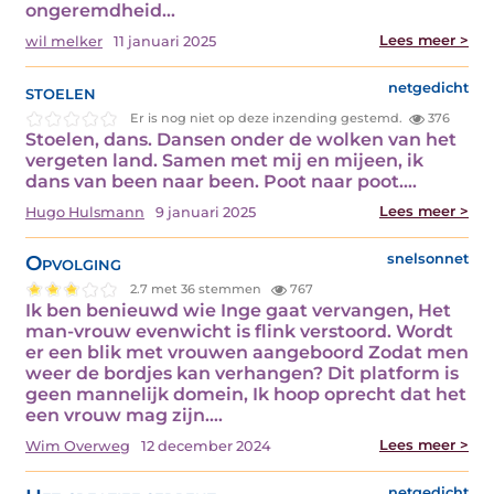
ongeremdheid…
Lees meer >
wil melker
11 januari 2025
stoelen
netgedicht
Er is nog niet op deze inzending gestemd.
376
Stoelen, dans. Dansen onder de wolken van het
vergeten land. Samen met mij en mijeen, ik
dans van been naar been. Poot naar poot.…
Lees meer >
Hugo Hulsmann
9 januari 2025
Opvolging
snelsonnet
2.7 met 36 stemmen
767
Ik ben benieuwd wie Inge gaat vervangen, Het
man-vrouw evenwicht is flink verstoord. Wordt
er een blik met vrouwen aangeboord Zodat men
weer de bordjes kan verhangen? Dit platform is
geen mannelijk domein, Ik hoop oprecht dat het
een vrouw mag zijn.…
Lees meer >
Wim Overweg
12 december 2024
netgedicht