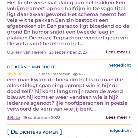
Het lichte vers slaat danig aan het hakken Een
volrijm hamert op een halfrijm in De vage titel
ligt daar zwaargewond Het schema neemt het
vele wit te pakken Een zin bestookt een
afgebroken zin Een paradox ligt bloedend op de
grond En humor snijdt een tweede laag in
plakken De muze Terpsichore verroert geen vin
De volta ramt bezeten in het…
Lees meer >
Quirien van Haelen
23 september 2023
de kern - m.nijhoff
netgedicht
2.5 met 2 stemmen
436
een man kwam de hoek om het is de man die
alles stillegt spanning oproept wie is hij? de
dood zelf? hij komt langs mijn raam de avond
blauwt hij komt er weer vandaan wie is hij?
ieders reisgenoot? ijle hoofdpersonen in poëzie
verwoord de kern van wie jij bent…
Lees meer >
J.Bakx
15 september 2023
[ De dichters komen ]
netgedicht