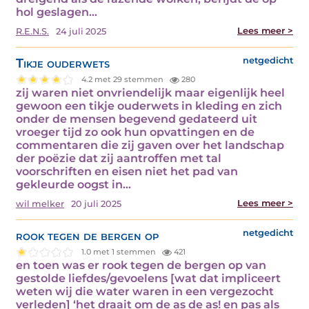
hol geslagen…
Lees meer >
R.E.N.S.
24 juli 2025
Tikje ouderwets
netgedicht
4.2 met 29 stemmen
280
zij waren niet onvriendelijk maar eigenlijk heel
gewoon een tikje ouderwets in kleding en zich
onder de mensen begevend gedateerd uit
vroeger tijd zo ook hun opvattingen en de
commentaren die zij gaven over het landschap
der poëzie dat zij aantroffen met tal
voorschriften en eisen niet het pad van
gekleurde oogst in…
Lees meer >
wil melker
20 juli 2025
rook tegen de bergen op
netgedicht
1.0 met 1 stemmen
421
en toen was er rook tegen de bergen op van
gestolde liefdes/gevoelens [wat dat impliceert
weten wij die water waren in een vergezocht
verleden] ‘het draait om de as de as! en pas als