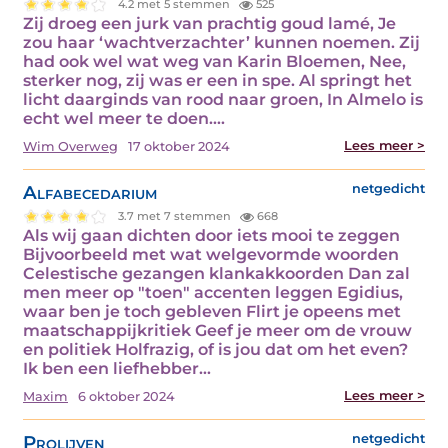
4.2 met 5 stemmen
525
Zij droeg een jurk van prachtig goud lamé, Je
zou haar ‘wachtverzachter’ kunnen noemen. Zij
had ook wel wat weg van Karin Bloemen, Nee,
sterker nog, zij was er een in spe. Al springt het
licht daarginds van rood naar groen, In Almelo is
echt wel meer te doen.…
Lees meer >
Wim Overweg
17 oktober 2024
Alfabecedarium
netgedicht
3.7 met 7 stemmen
668
Als wij gaan dichten door iets mooi te zeggen
Bijvoorbeeld met wat welgevormde woorden
Celestische gezangen klankakkoorden Dan zal
men meer op "toen" accenten leggen Egidius,
waar ben je toch gebleven Flirt je opeens met
maatschappijkritiek Geef je meer om de vrouw
en politiek Holfrazig, of is jou dat om het even?
Ik ben een liefhebber…
Lees meer >
Maxim
6 oktober 2024
Prolijven
netgedicht