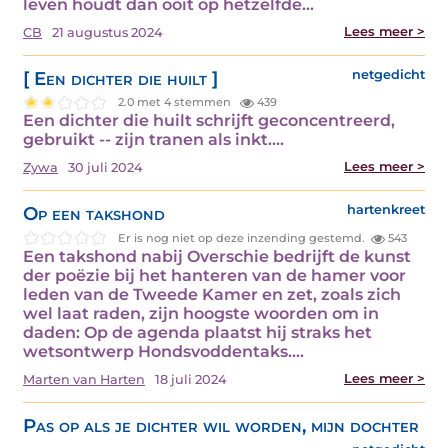
leven houdt dan ooit op hetzelfde…
Lees meer >
CB
21 augustus 2024
[ Een dichter die huilt ]
netgedicht
2.0 met 4 stemmen
439
Een dichter die huilt schrijft geconcentreerd,
gebruikt -- zijn tranen als inkt.…
Lees meer >
Zywa
30 juli 2024
Op een takshond
hartenkreet
Er is nog niet op deze inzending gestemd.
543
Een takshond nabij Overschie bedrijft de kunst
der poëzie bij het hanteren van de hamer voor
leden van de Tweede Kamer en zet, zoals zich
wel laat raden, zijn hoogste woorden om in
daden: Op de agenda plaatst hij straks het
wetsontwerp Hondsvoddentaks.…
Lees meer >
Marten van Harten
18 juli 2024
Pas op als je dichter wil worden, mijn dochter