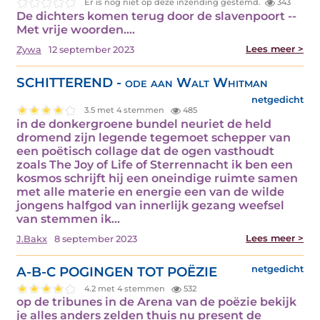
Er is nog niet op deze inzending gestemd.
343
De dichters komen terug door de slavenpoort --
Met vrije woorden.…
Lees meer >
Zywa
12 september 2023
SCHITTEREND - ode aan Walt Whitman
netgedicht
3.5 met 4 stemmen
485
in de donkergroene bundel neuriet de held
dromend zijn legende tegemoet schepper van
een poëtisch collage dat de ogen vasthoudt
zoals The Joy of Life of Sterrennacht ik ben een
kosmos schrijft hij een oneindige ruimte samen
met alle materie en energie een van de wilde
jongens halfgod van innerlijk gezang weefsel
van stemmen ik…
Lees meer >
J.Bakx
8 september 2023
A-B-C POGINGEN TOT POËZIE
netgedicht
4.2 met 4 stemmen
532
op de tribunes in de Arena van de poëzie bekijk
je alles anders zelden thuis nu present de