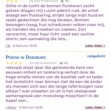
2.6 met 17 stemmen
395
Stilte in de lucht de bomen fluisteren zacht
golven dragen mij Lucht ademt rust, de wind
draagt een fluistering, strijkt langs mijn huid en
raakt gedachten die nog dwalen. Bomen
bewegen traag, hun schaduwen reiken naar mij,
als handen die troosten en zoeken. Zon
verwarmt, maar haar licht voelt een zachte
storm, een aanraking die iets…
Lees meer >
CB
8 februari 2025
Poëzie in Doesburg
netgedicht
3.5 met 6 stemmen
563
rotsvast staat daar die gelouterde kerk van
eeuwen onheil en teistering verlost door de
hoge smalle ramen van de basiliek valt zo teder
het lentelicht naar binnen ziet de een de ander
als mensen zich aan die lange tafel buigen naar
elkaar? wat wisselen ze uit is het veelspraak
samenspraak een monoloog misschien? in de
kapel van…
Lees meer >
J.Bakx
3 februari 2025