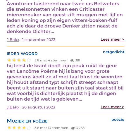
Avonturier luisterend naar twee ras Betweters
die snelsonnetten vinken een Criticaster
mierenneuker van geest zift muggen met lijf en
leden koning op zijn eigen vitters-boeken-fuif
ach zie daar de droeve Denker zitten naast de
denkende Dichter…
Lees meer >
J.Bakx
1 september 2023
ieder woord
netgedicht
3.8 met 4 stemmen
381
hij leest de krant dooft zijn peuk ruikt de geur
van Lancôme Poême hij is bang voor grote
gevoelens koelt ze af met taal blust de woorden
hij houdt afstand typt schrijft streept schraapt
beent uit staart naar buiten zijn taal staat stil bij
wat voorbij is dichterlijk plaatst hij de dingen
buiten de tijd wat is gebleven…
Lees meer >
J.Bakx
26 augustus 2023
Muziek en poëzie
poëzie
3.8 met 13 stemmen
3.738