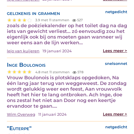
gelijkenis in grammen
netgedicht
3.9 met 11 stemmen
527
zoals de poëziekalender op het toilet dag na dag
iets van gewicht verliest... zó eenvoudig zou het
eigenlijk ook bij ons moeten gaan wanneer wij
weer eens aan de lijn werken…
Lees meer >
lejo van kuijeren
19 januari 2024
Inge Boulonois
snelsonnet
4.8 met 11 stemmen
578
Vrouw Boulonois is plotsklaps opgedoken, Na
één lang jaar terug van weggeweest. De zondag
wordt gelukkig weer een feest, Aan vrouwvolk
heeft het hier te lang ontbroken. Ach Inge, doe
ons zestal het niet aan Door nog een keertje
ervandoor te gaan.…
Lees meer >
Wim Overweg
11 januari 2024
"Euterpe"
netgedicht