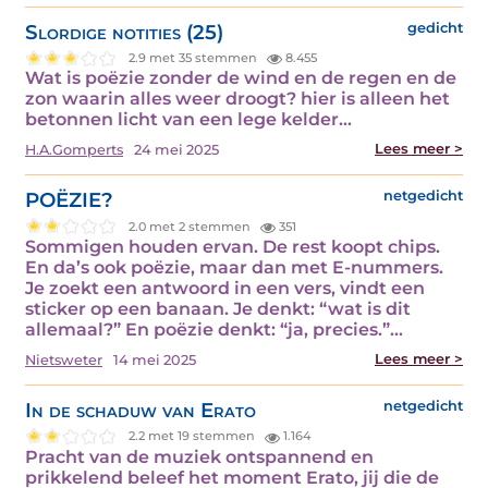
Slordige notities (25)
gedicht
2.9 met 35 stemmen
8.455
Wat is poëzie zonder de wind en de regen en de
zon waarin alles weer droogt? hier is alleen het
betonnen licht van een lege kelder…
Lees meer >
H.A.Gomperts
24 mei 2025
POËZIE?
netgedicht
2.0 met 2 stemmen
351
Sommigen houden ervan. De rest koopt chips.
En da’s ook poëzie, maar dan met E-nummers.
Je zoekt een antwoord in een vers, vindt een
sticker op een banaan. Je denkt: “wat is dit
allemaal?” En poëzie denkt: “ja, precies.”…
Lees meer >
Nietsweter
14 mei 2025
In de schaduw van Erato
netgedicht
2.2 met 19 stemmen
1.164
Pracht van de muziek ontspannend en
prikkelend beleef het moment Erato, jij die de