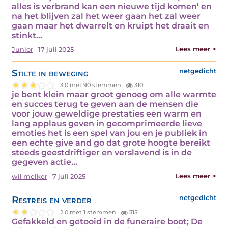
alles is verbrand kan een nieuwe tijd komen’ en
na het blijven zal het weer gaan het zal weer
gaan maar het dwarrelt en kruipt het draait en
stinkt…
Lees meer >
Junior
17 juli 2025
Stilte in beweging
netgedicht
3.0 met 90 stemmen
310
je bent klein maar groot genoeg om alle warmte
en succes terug te geven aan de mensen die
voor jouw geweldige prestaties een warm en
lang applaus geven in gecomprimeerde lieve
emoties het is een spel van jou en je publiek in
een echte give and go dat grote hoogte bereikt
steeds geestdriftiger en verslavend is in de
gegeven actie…
Lees meer >
wil melker
7 juli 2025
Restreis en verder
netgedicht
2.0 met 1 stemmen
315
Gefakkeld en getooid in de funeraire boot; De