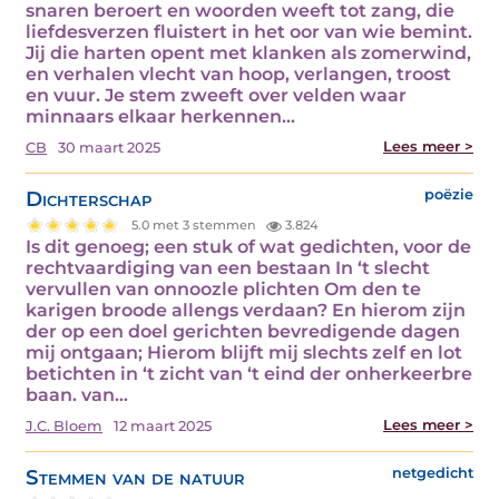
snaren beroert en woorden weeft tot zang, die
liefdesverzen fluistert in het oor van wie bemint.
Jij die harten opent met klanken als zomerwind,
en verhalen vlecht van hoop, verlangen, troost
en vuur. Je stem zweeft over velden waar
minnaars elkaar herkennen…
Lees meer >
CB
30 maart 2025
Dichterschap
poëzie
5.0 met 3 stemmen
3.824
Is dit genoeg; een stuk of wat gedichten, voor de
rechtvaardiging van een bestaan In ‘t slecht
vervullen van onnoozle plichten Om den te
karigen broode allengs verdaan? En hierom zijn
der op een doel gerichten bevredigende dagen
mij ontgaan; Hierom blijft mij slechts zelf en lot
betichten in ‘t zicht van ‘t eind der onherkeerbre
baan. van…
Lees meer >
J.C. Bloem
12 maart 2025
Stemmen van de natuur
netgedicht