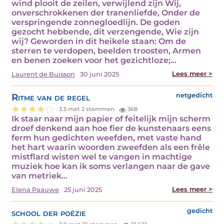
wind plooit de zeilen, verwijlend zijn Wij,
onverschrokkenen der tranenliefde, Onder de
verspringende zonnegloedlijn. De goden
gezocht hebbende, dit verzengende, Wie zijn
wij? Geworden in dit heikele staan: Om de
sterren te verdopen, beelden troosten, Armen
en benen zoeken voor het gezichtloze;…
Lees meer >
Laurent de Buisson
30 juni 2025
Ritme van de regel
netgedicht
3.5 met 2 stemmen
368
Ik staar naar mijn papier of feitelijk mijn scherm
droef denkend aan hoe fier de kunstenaars eens
ferm hun gedichten weefden, met vaste hand
het hart waarin woorden zweefden als een frêle
mistflard wisten wel te vangen in machtige
muziek hoe kan ik soms verlangen naar de gave
van metriek…
Lees meer >
Elena Paauwe
25 juni 2025
school der poëzie
gedicht