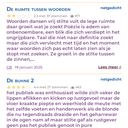
De ruimte tussen woorden
netgedicht
2.3 met 37 stemmen
971
Woorden dansen vrij stilte vult de lege ruimte
daar groeit wat je zoekt Poëzie is adem van
onbenoembare, een blik die zich verdiept in het
ongrijpbare. Taal die niet naar definitie zoekt
maar die zich vervlecht met tijd en het moment
waar woorden zich pas echt laten zien als je
stopt met zoeken. Ze groeit in de stilte tussen
de zinnen,…
Lees meer >
CB
19 januari 2025
De buhne 2
netgedicht
4.4 met 27 stemmen
463
het publiek was enthousiast wilde zich vaker de
lippen aflikken en kicken op lustgevoel maar de
vloer kraakte piepte en weerhield de meute met
het zelfde voeten en handenwerk als de blonde
die nu tegendraads draaide en het geharrewar
in de ogen nam af maar stilte gaf als rustgever
geen pas het publiek genoot in pure