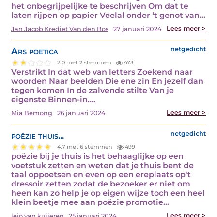
het onbegrijpelijke te beschrijven Om dat te
laten rijpen op papier Veelal onder ‘t genot van…
Lees meer >
Jan Jacob Krediet Van den Bos
27 januari 2024
Ars poetica
netgedicht
2.0 met 2 stemmen
473
Verstrikt In dat web van letters Zoekend naar
woorden Naar beelden Die ene zin En jezelf dan
tegen komen In de zalvende stilte Van je
eigenste Binnen-in.…
Lees meer >
Mia Bemong
26 januari 2024
poëzie thuis...
netgedicht
4.7 met 6 stemmen
499
poëzie bij je thuis is het behaaglijke op een
voetstuk zetten en weten dat je thuis bent de
taal oppoetsen en even op een ereplaats op't
dressoir zetten zodat de bezoeker er niet om
heen kan zo help je op eigen wijze toch een heel
klein beetje mee aan poëzie promotie…
Lees meer >
lejo van kuijeren
25 januari 2024