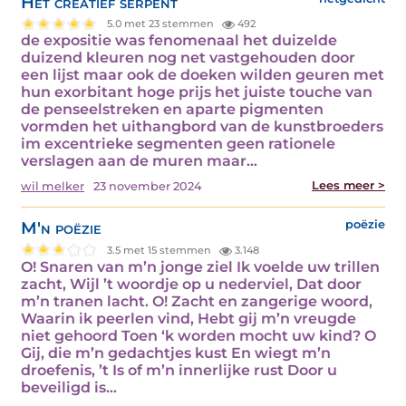
Het creatief serpent
5.0 met 23 stemmen
492
de expositie was fenomenaal het duizelde
duizend kleuren nog net vastgehouden door
een lijst maar ook de doeken wilden geuren met
hun exorbitant hoge prijs het juiste touche van
de penseelstreken en aparte pigmenten
vormden het uithangbord van de kunstbroeders
im excentrieke segmenten geen rationele
verslagen aan de muren maar…
Lees meer >
wil melker
23 november 2024
M'n poëzie
poëzie
3.5 met 15 stemmen
3.148
O! Snaren van m’n jonge ziel Ik voelde uw trillen
zacht, Wijl ’t woordje op u nederviel, Dat door
m’n tranen lacht. O! Zacht en zangerige woord,
Waarin ik peerlen vind, Hebt gij m’n vreugde
niet gehoord Toen ‘k worden mocht uw kind? O
Gij, die m’n gedachtjes kust En wiegt m’n
droefenis, ’t Is of m’n innerlijke rust Door u
beveiligd is…