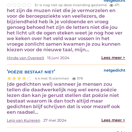
netgedicht
Er is nog niet op deze inzending gestemd.
471
het zijn de muzen niet die je vermorzelen en
voor de beroepsziekte van veellezers, de
bijziendheid heb ik je voldoende en vroeg
genoeg behoed het zijn de letters niet die jou
het licht uit de ogen steken weet je nog hoe ver
we keken over het veld waar vossen in het
vroege zonlicht samen kwamen je zou kunnen
kiezen voor de nieuwe taal, mijn…
Lees meer >
Hinde van Overpelt
15 juni 2024
'poëzie bestaat niet'
netgedicht
4.4 met 15 stemmen
578
(de gedichten wel) wanneer je mensen zou
tellen die daadwerkelijk nog wel eens poëzie
lezen dan kan je gerust stellen dat poëzie niet
bestaat waarom ik dan toch altijd maar
gedichten blijf schrijven dat is voor mezelf ook
een raadsel…
Lees meer >
Lejo van Kuijeren
27 mei 2024