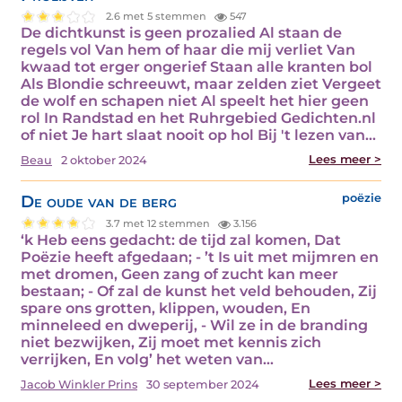
2.6 met 5 stemmen
547
De dichtkunst is geen prozalied Al staan de
regels vol Van hem of haar die mij verliet Van
kwaad tot erger ongerief Staan alle kranten bol
Als Blondie schreeuwt, maar zelden ziet Vergeet
de wolf en schapen niet Al speelt het hier geen
rol In Randstad en het Ruhrgebied Gedichten.nl
of niet Je hart slaat nooit op hol Bij 't lezen van…
Lees meer >
Beau
2 oktober 2024
De oude van de berg
poëzie
3.7 met 12 stemmen
3.156
‘k Heb eens gedacht: de tijd zal komen, Dat
Poëzie heeft afgedaan; - ’t Is uit met mijmren en
met dromen, Geen zang of zucht kan meer
bestaan; - Of zal de kunst het veld behouden, Zij
spare ons grotten, klippen, wouden, En
minneleed en dweperij, - Wil ze in de branding
niet bezwijken, Zij moet met kennis zich
verrijken, En volg’ het weten van…
Lees meer >
Jacob Winkler Prins
30 september 2024