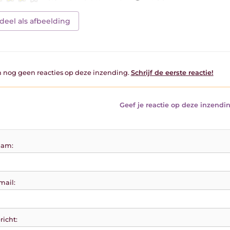
deel als afbeelding
jn nog geen reacties op deze inzending.
Schrijf de eerste reactie!
Geef je reactie op deze inzendin
am:
mail:
richt: