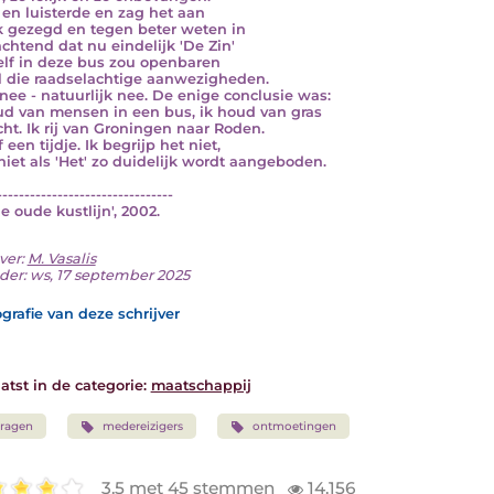
t en luisterde en zag het aan
jk gezegd en tegen beter weten in
chtend dat nu eindelijk 'De Zin'
elf in deze bus zou openbaren
l die raadselachtige aanwezigheden.
nee - natuurlijk nee. De enige conclusie was:
ud van mensen in een bus, ik houd van gras
cht. Ik rij van Groningen naar Roden.
f een tijdje. Ik begrijp het niet,
 niet als 'Het' zo duidelijk wordt aangeboden.
--------------------------------
De oude kustlijn', 2002.
ver:
M. Vasalis
der: ws, 17 september 2025
grafie van deze schrijver
atst in de categorie:
maatschappij
ragen
medereizigers
ontmoetingen
3.5 met 45 stemmen
14.156