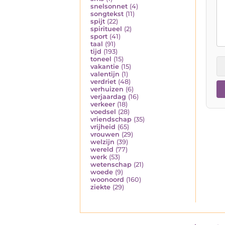
snelsonnet
(4)
songtekst
(11)
spijt
(22)
spiritueel
(2)
sport
(41)
taal
(91)
tijd
(193)
toneel
(15)
vakantie
(15)
valentijn
(1)
verdriet
(48)
verhuizen
(6)
verjaardag
(16)
verkeer
(18)
voedsel
(28)
vriendschap
(35)
vrijheid
(65)
vrouwen
(29)
welzijn
(39)
wereld
(77)
werk
(53)
wetenschap
(21)
woede
(9)
woonoord
(160)
ziekte
(29)