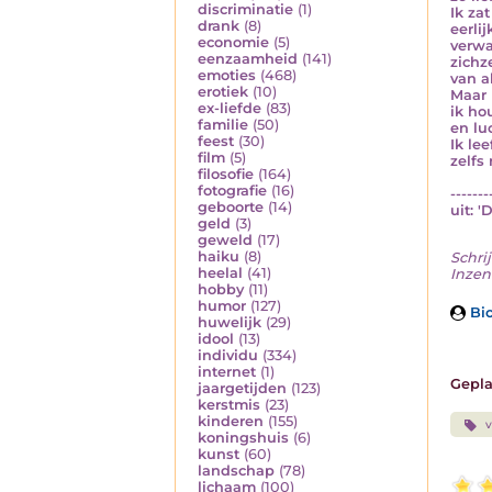
discriminatie
(1)
Ik za
drank
(8)
eerli
economie
(5)
verwa
eenzaamheid
(141)
zichz
emoties
(468)
van a
erotiek
(10)
Maar 
ex-liefde
(83)
ik ho
familie
(50)
en lu
feest
(30)
Ik lee
film
(5)
zelfs
filosofie
(164)
fotografie
(16)
-------
geboorte
(14)
uit: '
geld
(3)
geweld
(17)
haiku
(8)
Schrij
heelal
(41)
Inzen
hobby
(11)
humor
(127)
Bio
huwelijk
(29)
idool
(13)
individu
(334)
internet
(1)
Gepla
jaargetijden
(123)
kerstmis
(23)
kinderen
(155)
v
koningshuis
(6)
kunst
(60)
landschap
(78)
lichaam
(100)