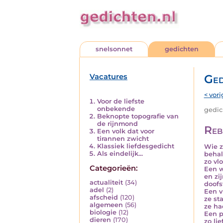
snelsonnet
gedichten
Vacatures
Ged
< vori
Voor de liefste
onbekende
gedich
Beknopte topografie van
de rijnmond
Reb
Een volk dat voor
tirannen zwicht
Klassiek liefdesgedicht
Wie z
Als eindelijk...
behal
zo vl
Categorieën:
Een w
en zi
actualiteit
(34)
doofs
adel
(2)
Een v
afscheid
(120)
ze st
algemeen
(56)
ze ha
biologie
(12)
Een p
dieren
(170)
zo lie