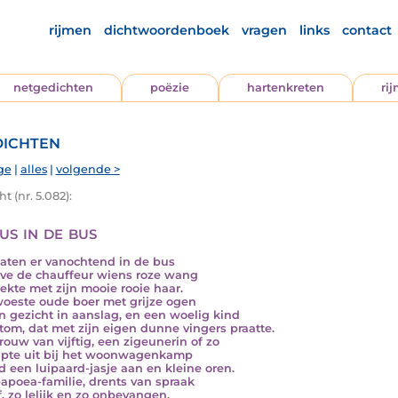
rijmen
dichtwoordenboek
vragen
links
contact
netgedichten
poëzie
hartenkreten
ri
ichten
ge
|
alles
|
volgende >
t (nr. 5.082):
us in de bus
aten er vanochtend in de bus
ve de chauffeur wiens roze wang
oekte met zijn mooie rooie haar.
oeste oude boer met grijze ogen
jn gezicht in aanslag, en een woelig kind
tom, dat met zijn eigen dunne vingers praatte.
rouw van vijftig, een zigeunerin of zo
apte uit bij het woonwagenkamp
d een luipaard-jasje aan en kleine oren.
apoea-familie, drents van spraak
f, zo lelijk en zo onbevangen.