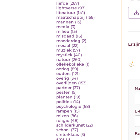
liefde
(267)
lightverse
(97)
literatuur
(141)
maatschappij
(158)
mannen
(15)
media
(3)
milieu
(15)
misdaad
(16)
moederdag
(2)
Er zi
moraal
(22)
muziek
(57)
mystiek
(40)
natuur
(260)
ollekebolleke
(1)
oorlog
(89)
ouders
(121)
overig
(34)
overlijden
(153)
partner
(37)
Na
pesten
(5)
planten
(19)
politiek
(14)
psychologie
(68)
E-
rampen
(15)
reizen
(86)
religie
(48)
schilderkunst
(22)
school
(37)
Be
sinterklaas
(3)
sms
(1)