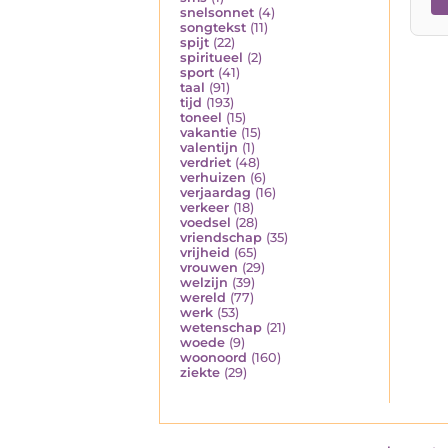
snelsonnet
(4)
songtekst
(11)
spijt
(22)
spiritueel
(2)
sport
(41)
taal
(91)
tijd
(193)
toneel
(15)
vakantie
(15)
valentijn
(1)
verdriet
(48)
verhuizen
(6)
verjaardag
(16)
verkeer
(18)
voedsel
(28)
vriendschap
(35)
vrijheid
(65)
vrouwen
(29)
welzijn
(39)
wereld
(77)
werk
(53)
wetenschap
(21)
woede
(9)
woonoord
(160)
ziekte
(29)