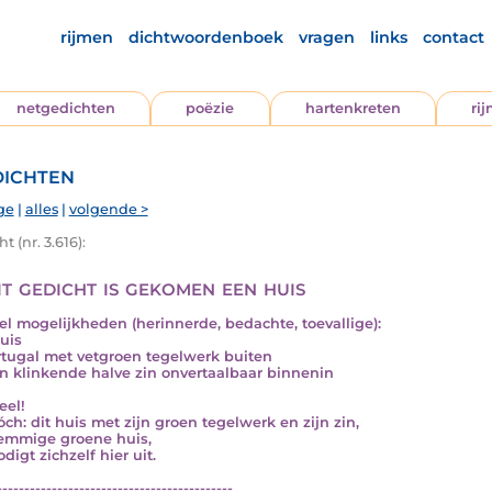
rijmen
dichtwoordenboek
vragen
links
contact
netgedichten
poëzie
hartenkreten
ri
ichten
ge
|
alles
|
volgende >
t (nr. 3.616):
it gedicht is gekomen een huis
eel mogelijkheden (herinnerde, bedachte, toevallige):
uis
rtugal met vetgroen tegelwerk buiten
n klinkende halve zin onvertaalbaar binnenin
eel!
óch: dit huis met zijn groen tegelwerk en zijn zin,
temmige groene huis,
digt zichzelf hier uit.
-------------------------------------------