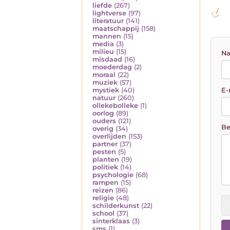
liefde
(267)
lightverse
(97)
literatuur
(141)
maatschappij
(158)
mannen
(15)
media
(3)
milieu
(15)
Na
misdaad
(16)
moederdag
(2)
moraal
(22)
muziek
(57)
E-
mystiek
(40)
natuur
(260)
ollekebolleke
(1)
oorlog
(89)
ouders
(121)
Be
overig
(34)
overlijden
(153)
partner
(37)
pesten
(5)
planten
(19)
politiek
(14)
psychologie
(68)
rampen
(15)
reizen
(86)
religie
(48)
schilderkunst
(22)
school
(37)
sinterklaas
(3)
sms
(1)