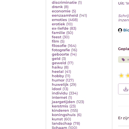
discriminatie
(1)
Uit: '
drank
(8)
economie
(5)
eenzaamheid
(141)
Schrij
emoties
(468)
Inzen
erotiek
(10)
ex-liefde
(83)
Bio
familie
(50)
feest
(30)
film
(5)
filosofie
(164)
Gepla
fotografie
(16)
geboorte
(14)
geld
(3)
geweld
(17)
haiku
(8)
heelal
(41)
hobby
(11)
humor
(127)
huwelijk
(29)
idool
(13)
individu
(334)
internet
(1)
jaargetijden
(123)
kerstmis
(23)
kinderen
(155)
koningshuis
(6)
Er zi
kunst
(60)
landschap
(78)
lichaam
(100)