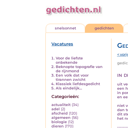
snelsonnet
gedichten
Vacatures
Ged
< vori
Voor de liefste
onbekende
gedich
Beknopte topografie van
de rijnmond
in d
Een volk dat voor
tirannen zwicht
Klassiek liefdesgedicht
uit v
Als eindelijk...
een h
in po
Categorieën:
en ee
actualiteit
(34)
niet v
adel
(2)
dan t
afscheid
(120)
dit s
algemeen
(56)
het no
biologie
(12)
dieren
(170)
-------