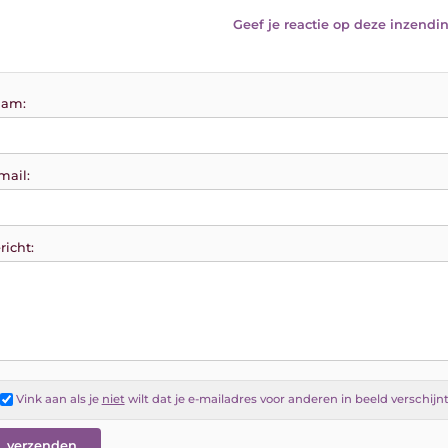
Geef je reactie op deze inzendin
am:
mail:
richt:
Vink aan als je
niet
wilt dat je e-mailadres voor anderen in beeld verschijn