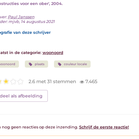
Instructies voor een ober', 2004.
ver:
Paul Janssen
der: mjvb, 14 augustus 2021
grafie van deze schrijver
atst in de categorie:
woonoord
woonoord
plaats
couleur locale
2.6 met 31 stemmen
7.465
deel als afbeelding
jn nog geen reacties op deze inzending.
Schrijf de eerste reactie!