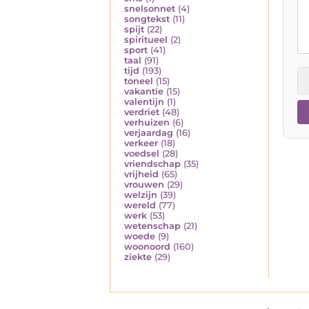
snelsonnet
(4)
songtekst
(11)
spijt
(22)
spiritueel
(2)
sport
(41)
taal
(91)
tijd
(193)
toneel
(15)
vakantie
(15)
valentijn
(1)
verdriet
(48)
verhuizen
(6)
verjaardag
(16)
verkeer
(18)
voedsel
(28)
vriendschap
(35)
vrijheid
(65)
vrouwen
(29)
welzijn
(39)
wereld
(77)
werk
(53)
wetenschap
(21)
woede
(9)
woonoord
(160)
ziekte
(29)