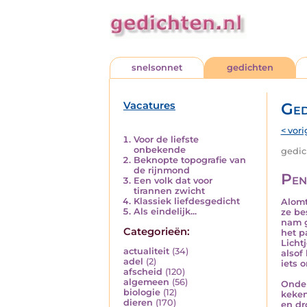
snelsonnet
gedichten
Vacatures
Ged
< vori
Voor de liefste
onbekende
gedich
Beknopte topografie van
de rijnmond
Pen
Een volk dat voor
tirannen zwicht
Klassiek liefdesgedicht
Alomt
Als eindelijk...
ze be
nam g
Categorieën:
het p
Licht
actualiteit
(34)
alsof
adel
(2)
iets 
afscheid
(120)
algemeen
(56)
Onder
biologie
(12)
keken
dieren
(170)
en dr