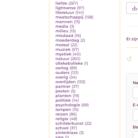
liefde
(267)
lightverse
(97)
literatuur
(141)
maatschappij
(158)
mannen
(15)
media
(3)
milieu
(15)
misdaad
(16)
Er zi
moederdag
(2)
moraal
(22)
muziek
(57)
mystiek
(40)
natuur
(260)
ollekebolleke
(1)
oorlog
(89)
ouders
(121)
overig
(34)
overlijden
(153)
Na
partner
(37)
pesten
(5)
planten
(19)
politiek
(14)
E-
psychologie
(68)
rampen
(15)
reizen
(86)
religie
(48)
schilderkunst
(22)
Be
school
(37)
sinterklaas
(3)
sms
(1)