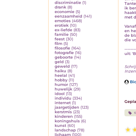
discriminatie
(1)
Tante
drank
(8)
ik be
economie
(5)
haakt
eenzaamheid
(141)
met d
emoties
(468)
erotiek
(10)
Vanaf
ex-liefde
(83)
en he
familie
(50)
de bl
feest
(30)
die vo
film
(5)
filosofie
(164)
-------
fotografie
(16)
uit: '
geboorte
(14)
geld
(3)
geweld
(17)
Schrij
haiku
(8)
Inzen
heelal
(41)
hobby
(11)
Bio
humor
(127)
huwelijk
(29)
idool
(13)
individu
(334)
Gepla
internet
(1)
jaargetijden
(123)
kerstmis
(23)
t
kinderen
(155)
koningshuis
(6)
kunst
(60)
landschap
(78)
lichaam
(100)