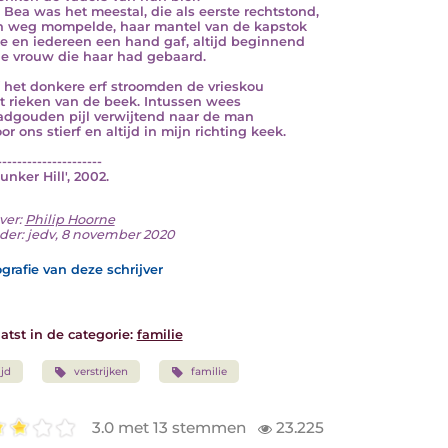
 Bea was het meestal, die als eerste rechtstond,
n weg mompelde, haar mantel van de kapstok
e en iedereen een hand gaf, altijd beginnend
e vrouw die haar had gebaard.
 het donkere erf stroomden de vrieskou
t rieken van de beek. Intussen wees
adgouden pijl verwijtend naar de man
or ons stierf en altijd in mijn richting keek.
---------------------
Bunker Hill', 2002.
ver:
Philip Hoorne
der: jedv, 8 november 2020
grafie van deze schrijver
atst in de categorie:
familie
ijd
verstrijken
familie
3.0 met 13 stemmen
23.225