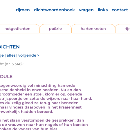
rijmen
dichtwoordenboek
vragen
links
contact
netgedichten
poëzie
hartenkreten
ri
ichten
ge
|
alles
|
volgende >
t (nr. 3.348):
dule
egenwoordig vol minachting hamerde
scheidenheid in onze hoofden. Nu en dan
rootmoeder een stoel, klom er op, opende
atrijspoortje en zette de wijzers naar haar hand.
jes duizelig gleed ze terug naar beneden
 haar vingers daarboven in het kraaiennest
onwerkelijk hadden beroerd.
 het slaan verstomden de gesprekken: dan
 de vrouwen naar hun nagels of hun borsten
onken de vaders van hun bier.