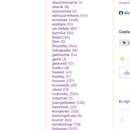
discriminatie
(1)
Inzend
drank
(8)
economie
(5)
Bio
eenzaamheid
(141)
emoties
(468)
erotiek
(10)
ex-liefde
(83)
Gepla
familie
(50)
feest
(30)
film
(5)
filosofie
(164)
fotografie
(16)
geboorte
(14)
geld
(3)
geweld
(17)
haiku
(8)
heelal
(41)
hobby
(11)
humor
(127)
huwelijk
(29)
idool
(13)
individu
(334)
internet
(1)
Er zi
jaargetijden
(123)
kerstmis
(23)
kinderen
(155)
koningshuis
(6)
kunst
(60)
landschap
(78)
lichaam
(100)