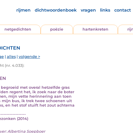
rijmen
dichtwoordenboek
vragen
links
contact
netgedichten
poëzie
hartenkreten
ri
ichten
ge
|
alles
|
volgende >
t (nr. 4.033):
en
s begroeid met overal hetzelfde gras
lden regent het, ik zoek naar de boter
en, mijn vette herinnering aan toen
s mijn bus, ik trek twee schoenen uit
ns, en het stof stuift het zout achterna
------------------
bezonken (2014)
ver:
Albertina Soepboer