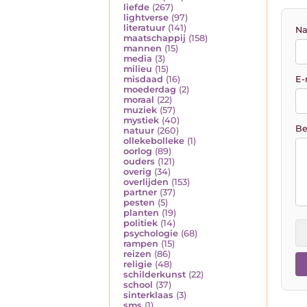
liefde
(267)
lightverse
(97)
literatuur
(141)
Na
maatschappij
(158)
mannen
(15)
media
(3)
milieu
(15)
E-
misdaad
(16)
moederdag
(2)
moraal
(22)
muziek
(57)
mystiek
(40)
Be
natuur
(260)
ollekebolleke
(1)
oorlog
(89)
ouders
(121)
overig
(34)
overlijden
(153)
partner
(37)
pesten
(5)
planten
(19)
politiek
(14)
psychologie
(68)
rampen
(15)
reizen
(86)
religie
(48)
schilderkunst
(22)
school
(37)
sinterklaas
(3)
sms
(1)