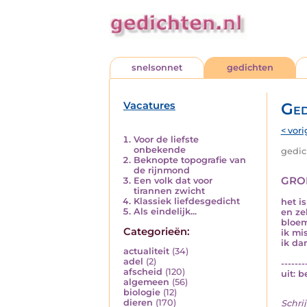
snelsonnet
gedichten
Vacatures
Ged
< vori
Voor de liefste
onbekende
gedich
Beknopte topografie van
de rijnmond
gro
Een volk dat voor
tirannen zwicht
Klassiek liefdesgedicht
het i
Als eindelijk...
en ze
bloem
Categorieën:
ik mi
ik da
actualiteit
(34)
adel
(2)
-------
afscheid
(120)
uit: 
algemeen
(56)
biologie
(12)
dieren
(170)
Schrij