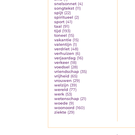
snelsonnet
(4)
songtekst
(11)
spijt
(22)
spiritueel
(2)
sport
(41)
taal
(91)
tijd
(193)
toneel
(15)
vakantie
(15)
valentijn
(1)
verdriet
(48)
verhuizen
(6)
verjaardag
(16)
verkeer
(18)
voedsel
(28)
vriendschap
(35)
vrijheid
(65)
vrouwen
(29)
welzijn
(39)
wereld
(77)
werk
(53)
wetenschap
(21)
woede
(9)
woonoord
(160)
ziekte
(29)