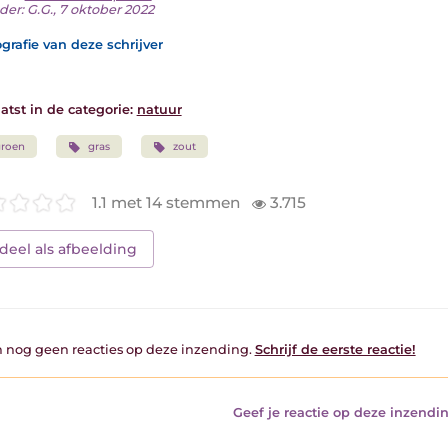
er: G.G., 7 oktober 2022
grafie van deze schrijver
atst in de categorie:
natuur
groen
gras
zout
1.1 met 14 stemmen
3.715
deel als afbeelding
jn nog geen reacties op deze inzending.
Schrijf de eerste reactie!
Geef je reactie op deze inzendin