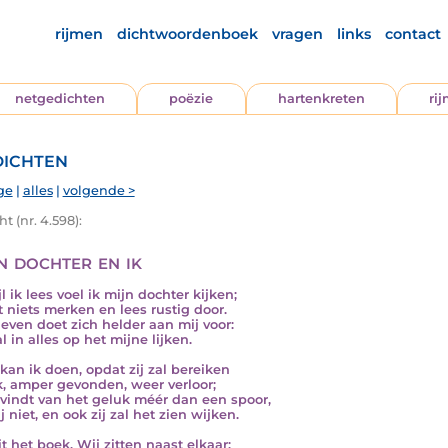
rijmen
dichtwoordenboek
vragen
links
contact
netgedichten
poëzie
hartenkreten
ri
ichten
ge
|
alles
|
volgende >
t (nr. 4.598):
n dochter en ik
l ik lees voel ik mijn dochter kijken;
at niets merken en lees rustig door.
leven doet zich helder aan mij voor:
l in alles op het mijne lijken.
 kan ik doen, opdat zij zal bereiken
k, amper gevonden, weer verloor;
vindt van het geluk méér dan een spoor,
j niet, en ook zij zal het zien wijken.
it het boek. Wij zitten naast elkaar;