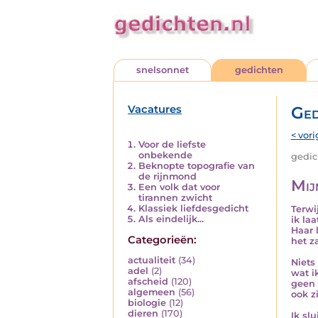
snelsonnet
gedichten
Vacatures
Ged
< vori
Voor de liefste
onbekende
gedich
Beknopte topografie van
de rijnmond
Mij
Een volk dat voor
tirannen zwicht
Klassiek liefdesgedicht
Terwij
Als eindelijk...
ik la
Haar 
Categorieën:
het za
actualiteit
(34)
Niets
adel
(2)
wat i
afscheid
(120)
geen 
algemeen
(56)
ook zi
biologie
(12)
dieren
(170)
Ik slu