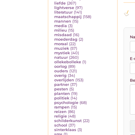
liefde
(267)
lightverse
(97)
literatuur
(141)
maatschappij
(158)
mannen
(15)
media
(3)
milieu
(15)
misdaad
(16)
Na
moederdag
(2)
moraal
(22)
muziek
(57)
mystiek
(40)
natuur
(260)
E-
ollekebolleke
(1)
oorlog
(89)
ouders
(121)
overig
(34)
overlijden
(153)
Be
partner
(37)
pesten
(5)
planten
(19)
politiek
(14)
psychologie
(68)
rampen
(15)
reizen
(86)
religie
(48)
schilderkunst
(22)
school
(37)
sinterklaas
(3)
sms
(1)