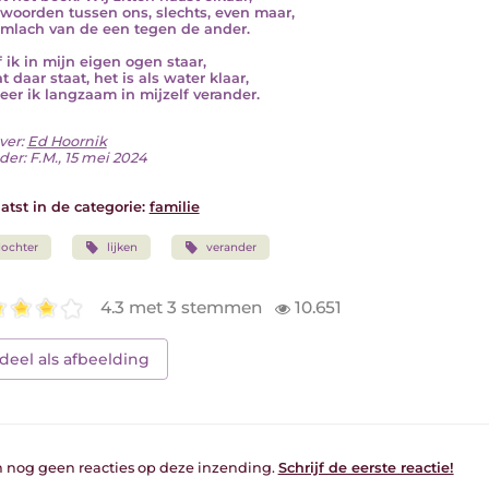
woorden tussen ons, slechts, even maar,
imlach van de een tegen de ander.
of ik in mijn eigen ogen staar,
 daar staat, het is als water klaar,
er ik langzaam in mijzelf verander.
ver:
Ed Hoornik
der: F.M., 15 mei 2024
atst in de categorie:
familie
ochter
lijken
verander
4.3 met 3 stemmen
10.651
deel als afbeelding
jn nog geen reacties op deze inzending.
Schrijf de eerste reactie!