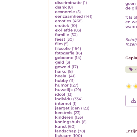
discriminatie
(1)
geen 
drank
(8)
de gl
economie
(5)
eenzaamheid
(141)
't Is 
emoties
(468)
en wat
erotiek
(10)
wanne
ex-liefde
(83)
familie
(50)
feest
(30)
Schrij
film
(5)
Inzen
filosofie
(164)
fotografie
(16)
geboorte
(14)
Gepla
geld
(3)
geweld
(17)
d
haiku
(8)
heelal
(41)
hobby
(11)
humor
(127)
huwelijk
(29)
idool
(13)
individu
(334)
internet
(1)
jaargetijden
(123)
kerstmis
(23)
kinderen
(155)
koningshuis
(6)
kunst
(60)
landschap
(78)
Er zi
lichaam
(100)