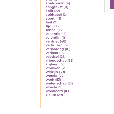
snelsonnet
(4)
songtekst
(11)
spijt
(22)
spiritueel
(2)
sport
(41)
taal
(91)
tijd
(193)
toneel
(15)
vakantie
(15)
valentijn
(1)
verdriet
(48)
verhuizen
(6)
verjaardag
(16)
verkeer
(18)
voedsel
(28)
vriendschap
(35)
vrijheid
(65)
vrouwen
(29)
welzijn
(39)
wereld
(77)
werk
(53)
wetenschap
(21)
woede
(9)
woonoord
(160)
ziekte
(29)