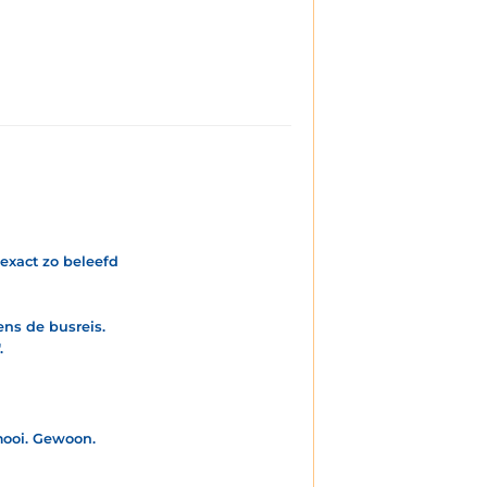
 exact zo beleefd
ens de busreis.
.
 mooi. Gewoon.