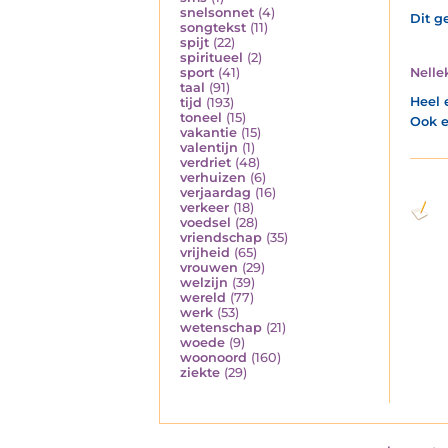
snelsonnet
(4)
Dit g
songtekst
(11)
spijt
(22)
spiritueel
(2)
Nelle
sport
(41)
taal
(91)
Heel 
tijd
(193)
toneel
(15)
Ook e
vakantie
(15)
valentijn
(1)
verdriet
(48)
verhuizen
(6)
verjaardag
(16)
verkeer
(18)
voedsel
(28)
vriendschap
(35)
vrijheid
(65)
vrouwen
(29)
welzijn
(39)
wereld
(77)
werk
(53)
wetenschap
(21)
woede
(9)
woonoord
(160)
ziekte
(29)