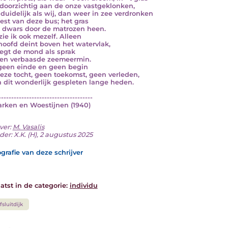
n doorzichtig aan de onze vastgeklonken,
duidelijk als wij, dan weer in zee verdronken
est van deze bus; het gras
t dwars door de matrozen heen.
zie ik ook mezelf. Alleen
hoofd deint boven het watervlak,
gt de mond als sprak
een verbaasde zeemeermin.
 geen einde en geen begin
eze tocht, geen toekomst, geen verleden,
n dit wonderlijk gespleten lange heden.
-------------------------------------
Parken en Woestijnen (1940)
ver:
M. Vasalis
er: X.K. (H), 2 augustus 2025
grafie van deze schrijver
atst in de categorie:
individu
fsluitdijk