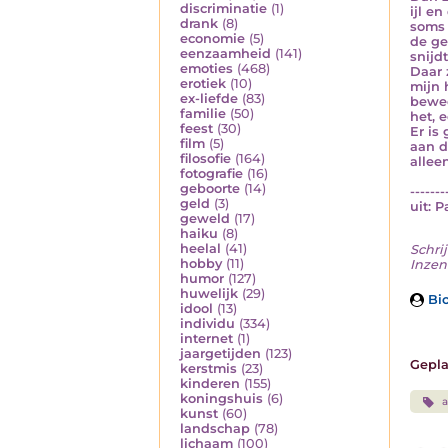
discriminatie
(1)
ijl e
drank
(8)
soms 
economie
(5)
de ge
eenzaamheid
(141)
snijd
emoties
(468)
Daar 
erotiek
(10)
mijn 
ex-liefde
(83)
bewee
familie
(50)
het, 
feest
(30)
Er is
film
(5)
aan d
filosofie
(164)
allee
fotografie
(16)
geboorte
(14)
-------
geld
(3)
uit: 
geweld
(17)
haiku
(8)
heelal
(41)
Schrij
hobby
(11)
Inzend
humor
(127)
huwelijk
(29)
Bio
idool
(13)
individu
(334)
internet
(1)
jaargetijden
(123)
Gepla
kerstmis
(23)
kinderen
(155)
koningshuis
(6)
a
kunst
(60)
landschap
(78)
lichaam
(100)