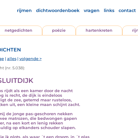
rijmen
dichtwoordenboek
vragen
links
contact
netgedichten
poëzie
hartenkreten
ri
ichten
ge
|
alles
|
volgende >
t (nr. 5.038):
SLUITDIJK
s rijdt als een kamer door de nacht
g is recht, de dijk is eindeloos
 ligt de zee, getemd maar rusteloos,
ijken uit, een kleine maan schijnt zacht.
mij de jonge pas-geschoren nekken
wee matrozen, die bedwongen gapen
ter, na een kort en lenig rekken
uldig op elkanders schouder slapen.
ie ik plots, als waar ´t een droom, in ´t glas