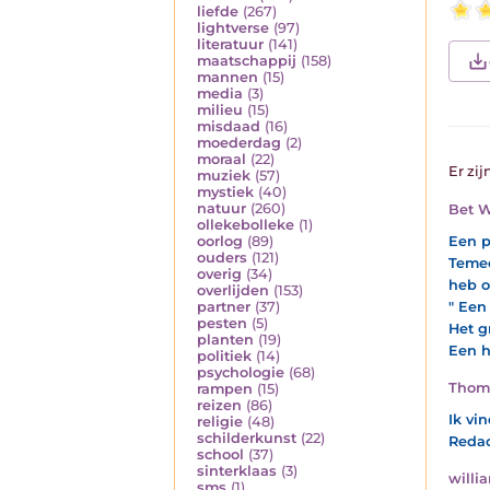
liefde
(267)
lightverse
(97)
literatuur
(141)
maatschappij
(158)
mannen
(15)
media
(3)
milieu
(15)
misdaad
(16)
moederdag
(2)
moraal
(22)
Er zij
muziek
(57)
mystiek
(40)
natuur
(260)
Bet W
ollekebolleke
(1)
Een p
oorlog
(89)
ouders
(121)
Temee
overig
(34)
heb o
overlijden
(153)
" Een
partner
(37)
pesten
(5)
Het g
planten
(19)
Een h
politiek
(14)
psychologie
(68)
Thom
rampen
(15)
reizen
(86)
Ik vi
religie
(48)
schilderkunst
(22)
Redac
school
(37)
sinterklaas
(3)
willi
sms
(1)