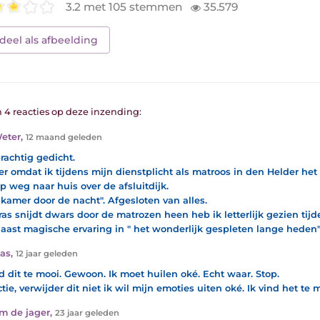
3.2 met 105 stemmen
35.579
deel als afbeelding
n 4 reacties op deze inzending:
eter
,
12 maand geleden
rachtig gedicht.
r omdat ik tijdens mijn dienstplicht als matroos in den Helder het
p weg naar huis over de afsluitdijk.
 kamer door de nacht". Afgesloten van alles.
ras snijdt dwars door de matrozen heen heb ik letterlijk gezien tijd
aast magische ervaring in " het wonderlijk gespleten lange heden"
as
,
12 jaar geleden
nd dit te mooi. Gewoon. Ik moet huilen oké. Echt waar. Stop.
tie, verwijder dit niet ik wil mijn emoties uiten oké. Ik vind het te
am de jager
,
23 jaar geleden