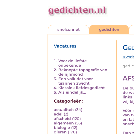
snelsonnet
gedichten
Vacatures
Ged
< vori
Voor de liefste
onbekende
gedich
Beknopte topografie van
de rijnmond
AF
Een volk dat voor
tirannen zwicht
Klassiek liefdesgedicht
De bu
Als eindelijk...
de we
links
Categorieën:
wij k
actualiteit
(34)
Vóór 
adel
(2)
van t
afscheid
(120)
en la
algemeen
(56)
onsch
biologie
(12)
dieren
(170)
Dan z