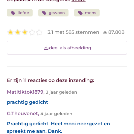
liefde
gewoon
mens
3.1 met 585 stemmen
87.808
deel als afbeelding
Er zijn 11 reacties op deze inzending:
Matitiktok1879
,
3 jaar geleden
prachtig gedicht
G.Theuvenet
,
4 jaar geleden
Prachtig gedicht. Heel mooi neergezet en
spreekt me aan. Dank.