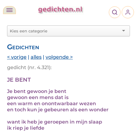
Gedichten
< vorige
|
alles
|
volgende >
gedicht (nr. 4.321):
JE BENT
Je bent gewoon je bent
gewoon een mens dat is
een warm en onontwarbaar wezen
en toch kun je gebeuren als een wonder
want ik heb je geroepen in mijn slaap
ik riep je liefde