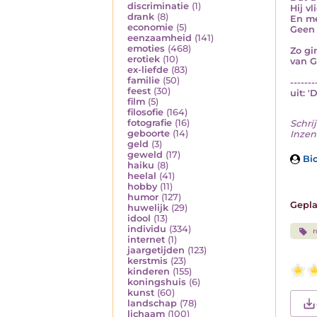
discriminatie
(1)
Hij vl
drank
(8)
En me
economie
(5)
Geen 
eenzaamheid
(141)
emoties
(468)
Zo gi
erotiek
(10)
van G
ex-liefde
(83)
familie
(50)
-------
feest
(30)
uit: 
film
(5)
filosofie
(164)
fotografie
(16)
Schrij
geboorte
(14)
Inzend
geld
(3)
geweld
(17)
Bio
haiku
(8)
heelal
(41)
hobby
(11)
humor
(127)
Gepla
huwelijk
(29)
idool
(13)
individu
(334)
r
internet
(1)
jaargetijden
(123)
kerstmis
(23)
kinderen
(155)
koningshuis
(6)
kunst
(60)
landschap
(78)
lichaam
(100)