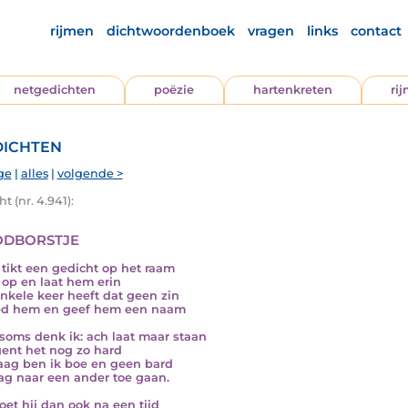
rijmen
dichtwoordenboek
vragen
links
contact
netgedichten
poëzie
hartenkreten
ri
ichten
ge
|
alles
|
volgende >
t (nr. 4.941):
dborstje
tikt een gedicht op het raam
a op en laat hem erin
nkele keer heeft dat geen zin
ed hem en geef hem een naam
soms denk ik: ach laat maar staan
gent het nog zo hard
ag ben ik boe en geen bard
ag naar een ander toe gaan.
oet hij dan ook na een tijd