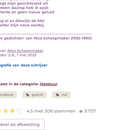
iegt mijn gezichtsveld uit
teen daarop heb ik spijt:
lente en geen nieuw geluid
ng al zo dikwijls de Mei
orter mijn neus voorbij.
----------------------------------------------------------------
'De gedichten' van Nico Scheepmaker (1930-1990)
ver:
Nico Scheepmaker
er: S.B., 1 mei 2025
grafie van deze schrijver
atst in de categorie:
literatuur
oodborst
gedicht
mei
4.5 met 308 stemmen
9.707
deel als afbeelding