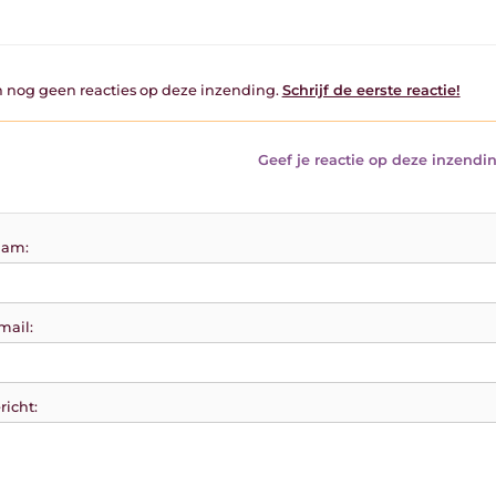
jn nog geen reacties op deze inzending.
Schrijf de eerste reactie!
Geef je reactie op deze inzendin
am:
mail:
richt: