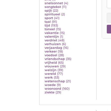
snelsonnet
(4)
songtekst
(11)
spijt
(22)
spiritueel
(2)
sport
(41)
taal
(91)
tijd
(193)
toneel
(15)
vakantie
(15)
valentijn
(1)
verdriet
(48)
verhuizen
(6)
verjaardag
(16)
verkeer
(18)
voedsel
(28)
vriendschap
(35)
vrijheid
(65)
vrouwen
(29)
welzijn
(39)
wereld
(77)
werk
(53)
wetenschap
(21)
woede
(9)
woonoord
(160)
ziekte
(29)