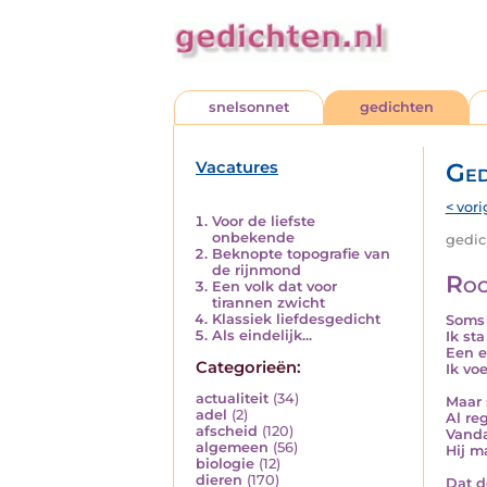
snelsonnet
gedichten
Vacatures
Ged
< vori
Voor de liefste
onbekende
gedich
Beknopte topografie van
de rijnmond
Roo
Een volk dat voor
tirannen zwicht
Klassiek liefdesgedicht
Soms 
Als eindelijk...
Ik st
Een e
Categorieën:
Ik vo
actualiteit
(34)
Maar 
adel
(2)
Al re
afscheid
(120)
Vanda
algemeen
(56)
Hij m
biologie
(12)
dieren
(170)
Dat d