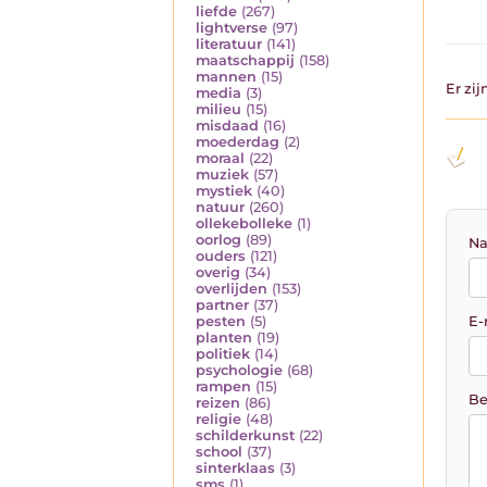
liefde
(267)
lightverse
(97)
literatuur
(141)
maatschappij
(158)
mannen
(15)
Er zi
media
(3)
milieu
(15)
misdaad
(16)
moederdag
(2)
moraal
(22)
muziek
(57)
mystiek
(40)
natuur
(260)
ollekebolleke
(1)
oorlog
(89)
Na
ouders
(121)
overig
(34)
overlijden
(153)
partner
(37)
E-
pesten
(5)
planten
(19)
politiek
(14)
psychologie
(68)
rampen
(15)
Be
reizen
(86)
religie
(48)
schilderkunst
(22)
school
(37)
sinterklaas
(3)
sms
(1)