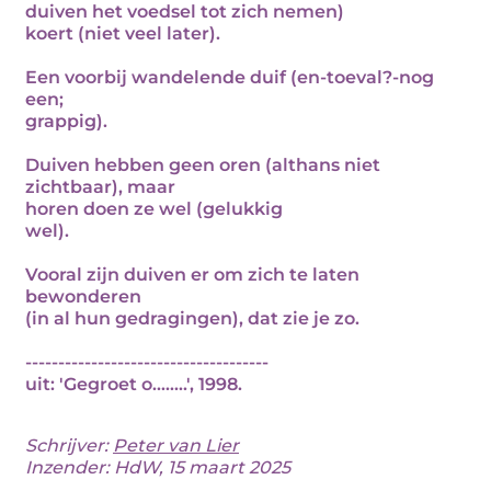
duiven het voedsel tot zich nemen)
koert (niet veel later).
Een voorbij wandelende duif (en-toeval?-nog
een;
grappig).
Duiven hebben geen oren (althans niet
zichtbaar), maar
horen doen ze wel (gelukkig
wel).
Vooral zijn duiven er om zich te laten
bewonderen
(in al hun gedragingen), dat zie je zo.
-------------------------------------
uit: 'Gegroet o........', 1998.
Schrijver:
Peter van Lier
Inzender: HdW, 15 maart 2025