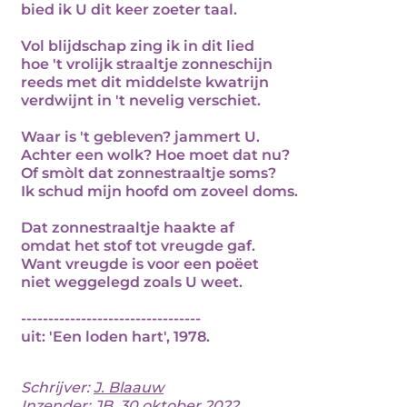
bied ik U dit keer zoeter taal.
Vol blijdschap zing ik in dit lied
hoe 't vrolijk straaltje zonneschijn
reeds met dit middelste kwatrijn
verdwijnt in 't nevelig verschiet.
Waar is 't gebleven? jammert U.
Achter een wolk? Hoe moet dat nu?
Of smòlt dat zonnestraaltje soms?
Ik schud mijn hoofd om zoveel doms.
Dat zonnestraaltje haakte af
omdat het stof tot vreugde gaf.
Want vreugde is voor een poëet
niet weggelegd zoals U weet.
---------------------------------
uit: 'Een loden hart', 1978.
Schrijver:
J. Blaauw
Inzender: JB, 30 oktober 2022