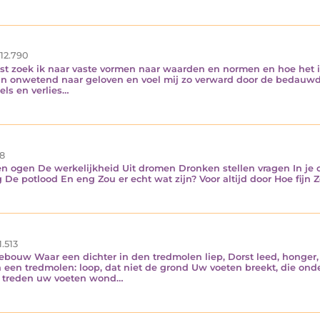
12.790
st zoek ik naar vaste vormen naar waarden en normen en hoe het 
an onwetend naar geloven en voel mij zo verward door de bedauwde
els en verlies…
8
n ogen De werkelijkheid Uit dromen Dronken stellen vragen In je o
De potlood En eng Zou er echt wat zijn? Voor altijd door Hoe fijn
1.513
 gebouw Waar een dichter in den tredmolen liep, Dorst leed, honger
n een tredmolen: loop, dat niet de grond Uw voeten breekt, die on
e treden uw voeten wond…