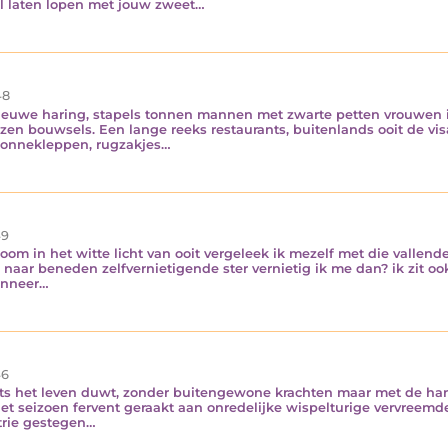
ol laten lopen met jouw zweet…
8
nieuwe haring, stapels tonnen mannen met zwarte petten vrouwen 
en bouwsels. Een lange reeks restaurants, buitenlands ooit de vis
zonnekleppen, rugzakjes…
9
oom in het witte licht van ooit vergeleek ik mezelf met die vallen
 naar beneden zelfvernietigende ster vernietig ik me dan? ik zit o
anneer…
6
ts het leven duwt, zonder buitengewone krachten maar met de han
g het seizoen fervent geraakt aan onredelijke wispelturige vervre
trie gestegen…