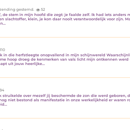
inzending gestemd.
52
, de stem in mijn hoofd die zegt: je faalde zelf. Ik had iets anders 
 een slachtoffer, klein, je kon daar nooit verantwoordelijk voor zijn. 
jn…
110
k in die herfstleegte onopvallend in mijn schijnwereld Waarschijn
me hoop droeg de kenmerken van vals licht mijn ontkennen werd e
pt uit jouw heerlijke…
84
 ik struikelde over mezelf jij beschermde de zon die werd geboren, 
og niet bestond als manifestatie in onze werkelijkheid er waren r
eid…