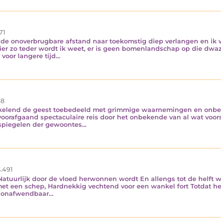
71
 de onoverbrugbare afstand naar toekomstig diep verlangen en ik w
ier zo teder wordt ik weet, er is geen bomenlandschap op die dwa
e voor langere tijd…
8
onkelend de geest toebedeeld met grimmige waarnemingen en onbe
voorafgaand spectaculaire reis door het onbekende van al wat voor
 spiegelen der gewoontes…
.491
 Natuurlijk door de vloed herwonnen wordt En allengs tot de helft w
et een schep, Hardnekkig vechtend voor een wankel fort Totdat het 
ie onafwendbaar…