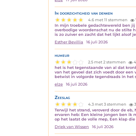
In doorzichtigheid van denken
4.6 met 11 stemmen
In mijn troebele gedachtewereld ben jij
overbodige woordenschat nu de stilte h
is zo zuiver en zacht dat het lijkt alsof j
Esther Bevillia
16 juli 2026
humeur
2.5 met 2 stemmen
4
het is het tegenstaande van al dat kr
van het gevoel dat zich voedt door een 
betwist in volgorde tegendraads in het
elze
16 juli 2026
Zeeslag
4.3 met 3 stemmen
3
Terwijl het strand, veroverd door de eb,
ervaren heb: Een kleine jongen ben ik m
op het laatst de volle mep, Een klap d
Driek van Wissen
16 juli 2026