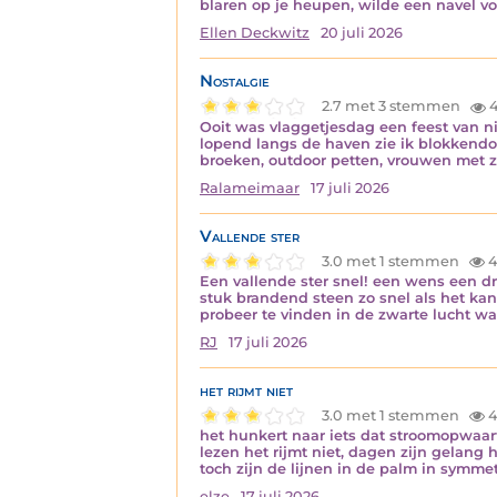
blaren op je heupen, wilde een navel v
Ellen Deckwitz
20 juli 2026
Nostalgie
2.7 met 3 stemmen
4
Ooit was vlaggetjesdag een feest van 
lopend langs de haven zie ik blokkendoz
broeken, outdoor petten, vrouwen met 
Ralameimaar
17 juli 2026
Vallende ster
3.0 met 1 stemmen
4
Een vallende ster snel! een wens een dr
stuk brandend steen zo snel als het kan
probeer te vinden in de zwarte lucht w
RJ
17 juli 2026
het rijmt niet
3.0 met 1 stemmen
4
het hunkert naar iets dat stroomopwaar
lezen het rijmt niet, dagen zijn gelan
toch zijn de lijnen in de palm in symme
elze
17 juli 2026