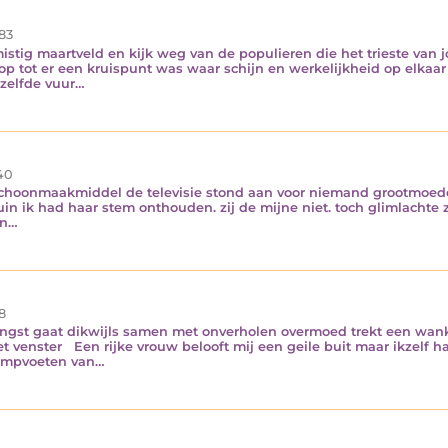
83
istig maartveld en kijk weg van de populieren die het trieste van 
op tot er een kruispunt was waar schijn en werkelijkheid op elkaa
zelfde vuur…
40
schoonmaakmiddel de televisie stond aan voor niemand grootmoeder
tuin ik had haar stem onthouden. zij de mijne niet. toch glimlach
en…
8
ngst gaat dikwijls samen met onverholen overmoed trekt een wanke
 venster Een rijke vrouw belooft mij een geile buit maar ikzelf ha
tampvoeten van…