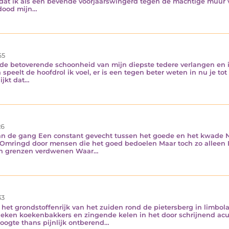
tijd dat ik als een bevende voorjaarswingerd tegen de machtige muur
 dood mijn…
65
 de betoverende schoonheid van mijn diepste tedere verlangen en ik 
len speelt de hoofdrol ik voel, er is een tegen beter weten in nu j
ijkt dat…
6
 aan de gang Een constant gevecht tussen het goede en het kwade Ni
iet Omringd door mensen die het goed bedoelen Maar toch zo alleen 
gen grenzen verdwenen Waar…
33
 het grondstoffenrijk van het zuiden rond de pietersberg in limbola
ken koekenbakkers en zingende kelen in het door schrijnend acul
oogte thans pijnlijk ontberend…