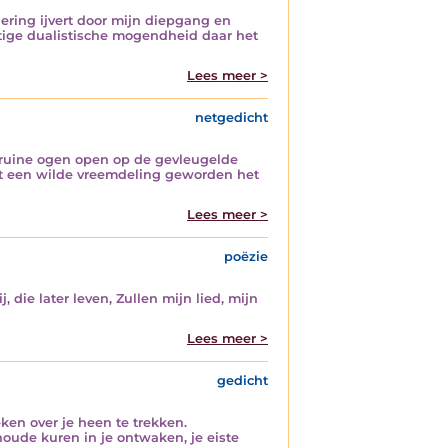
ering ijvert door mijn diepgang en
htige dualistische mogendheid daar het
Lees meer >
netgedicht
bruine ogen open op de gevleugelde
nt een wilde vreemdeling geworden het
Lees meer >
poëzie
 die later leven, Zullen mijn lied, mijn
Lees meer >
gedicht
ken over je heen te trekken.
ude kuren in je ontwaken, je eiste