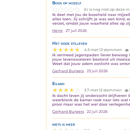
Boos op mijzelf
Er is nog niet op deze 
Ik deel met jou de boosheid naar mijzelf
alles toen. Jij schrijft: je was een kind,
verzet, omdat jouw waarheid alles op zi
Herre
27 juli 2026
Het dode stilleven
4.5 met 12 stemmen
Ik vermeed jagerspaden liever bewoog i
jouw levenswateren bestond uit moeiza
Weet dat jouw adem zonlicht was ontsna
Gerhard Burgers
23 juli 2026
Eiland
3.7 met 12 stemmen
Ik dacht leven jij onderzocht drijfveren
weerklank de kamer rook naar iets wat n
prooi maar was het wel door verlegenh
Gerhard Burgers
22 juli 2026
niets is meer