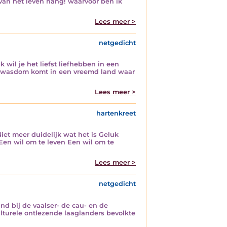
 van het leven hang! waarvoor ben ik
Lees meer >
netgedicht
wil je het liefst liefhebben in een
e tot wasdom komt in een vreemd land waar
Lees meer >
hartenkreet
et meer duidelijk wat het is Geluk
Een wil om te leven Een wil om te
Lees meer >
netgedicht
nd bij de vaalser- de cau- en de
turele ontlezende laaglanders bevolkte