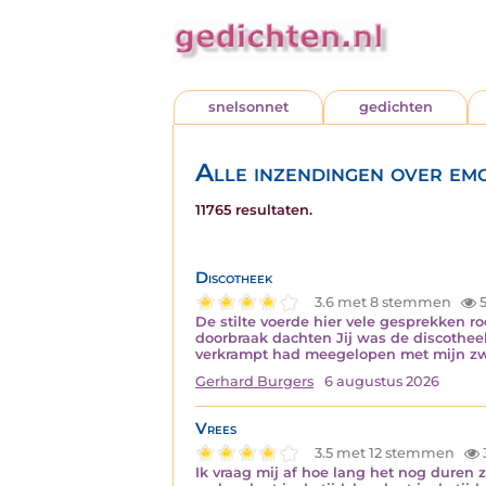
snelsonnet
gedichten
Alle inzendingen over emo
11765 resultaten.
Discotheek
3.6 met 8 stemmen
5
De stilte voerde hier vele gesprekken 
doorbraak dachten Jij was de discotheek 
verkrampt had meegelopen met mijn zw
Gerhard Burgers
6 augustus 2026
Vrees
3.5 met 12 stemmen
Ik vraag mij af hoe lang het nog duren 