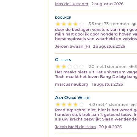
Max de Lussanet
2 augustus 2026
doolhof
3.5 met 73 stemmen
door de beslagen vensters van mijn gee
mijn hart dool ik door honderd hoven v
hersenspinsels van waarheid en verzins
Jeroen Swaan (H)
2 augustus 2026
Gelezen
2.0 met 1 stemmen
3
Het maakt niets uit Het universum vrage
Toch maakt het leven Bang De big bang 
marcus neuborg
1 augustus 2026
Aan Oscar Wilde
4.0 met 4 stemmen
Reading: schrei niet, hier is het wreed
handen stuk trok aan 't geteerd touw. I
als uw kracht bezwijkt Slaan wentlend
Jacob Israël de Haan
30 juli 2026