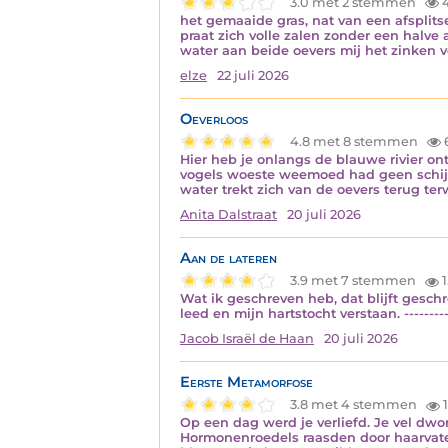
3.0 met 2 stemmen
het gemaaide gras, nat van een afsplits
praat zich volle zalen zonder een halve
water aan beide oevers mij het zinken v
elze
22 juli 2026
Oeverloos
4.8 met 8 stemmen
Hier heb je onlangs de blauwe rivier 
vogels woeste weemoed had geen schijn
water trekt zich van de oevers terug te
Anita Dalstraat
20 juli 2026
Aan de lateren
3.9 met 7 stemmen
1
Wat ik geschreven heb, dat blijft geschre
leed en mijn hartstocht verstaan. ----------
Jacob Israël de Haan
20 juli 2026
Eerste Metamorfose
3.8 met 4 stemmen
1
Op een dag werd je verliefd. Je vel dwo
Hormonenroedels raasden door haarvate