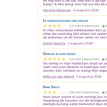
en hoe kort is de tijd, hoe kort is de 
bang? ik ben bang voor het uur dat de
Hendrik Marsman
6 augustus 2026
In voorzichtigheid van voelen
4.2 met 8 stemmen
In mijn amoureuze liefdestasten ben jij
stilte die oneindig lijkt alleen het voe
de bommen uit de hemel vallen en het l
Esther Bevillia
5 augustus 2026
Oorlog in mijn hoofd
4.5 met 2 stemmen
2
De oorlog in mijn hoofd Een strijd vol
voelt niet juist Verdriet al helemaal n
sterven Een contrast zo wazig Mijn ei
Mike van der Weerd
3 augustus 2026
Sans Souci
2.8 met 4 stemmen
Sans Souci woont al ruim twintig jaar in
maasberg de heuvels van de droogkomie
destijds kundig water beherend door dr