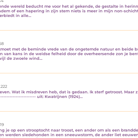
44
ende wereld beducht me voor het al gekende, de gestalte in herinn
 adem of een hapering in zijn stem niets is meer in mijn non-schic
erbiedt in alle…
68
ontmoet met de beminde vrede van de ongetemde natuur en beide 
 van kans in de weidse felheid door de overheersende zon je be
rwijl de zwoele wind…
.222
ven. Wat ik misdreven heb, dat is gedaan. Ik sterf getroost. Maar zij,
---------------------- uit: Kwatrijnen (1924)…
19
ng je op een strooptocht naar troost, een ander om als een brandde
n werden sledehonden in een sneeuwstorm, de ander liet eeuweno