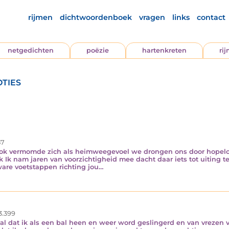
rijmen
dichtwoordenboek
vragen
links
contact
netgedichten
poëzie
hartenkreten
ri
ties
7
rook vermomde zich als heimweegevoel we drongen ons door hopeloo
Ik nam jaren van voorzichtigheid mee dacht daar iets tot uiting te 
are voetstappen richting jou…
3.399
zal dat ik als een bal heen en weer word geslingerd en van vrezen v