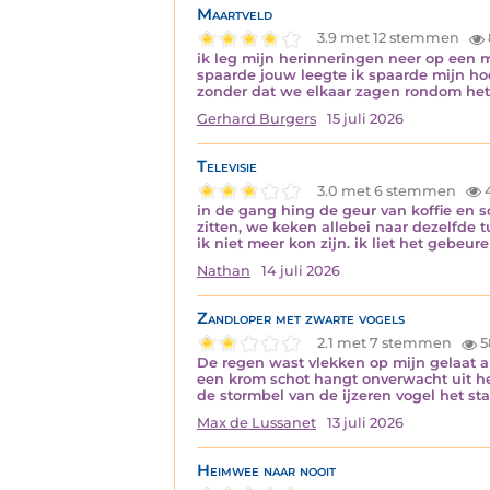
Maartveld
3.9 met 12 stemmen
ik leg mijn herinneringen neer op een m
spaarde jouw leegte ik spaarde mijn ho
zonder dat we elkaar zagen rondom het
Gerhard Burgers
15 juli 2026
Televisie
3.0 met 6 stemmen
in de gang hing de geur van koffie en 
zitten, we keken allebei naar dezelfde 
ik niet meer kon zijn. ik liet het gebeur
Nathan
14 juli 2026
Zandloper met zwarte vogels
2.1 met 7 stemmen
5
De regen wast vlekken op mijn gelaat a
een krom schot hangt onverwacht uit het
de stormbel van de ijzeren vogel het s
Max de Lussanet
13 juli 2026
Heimwee naar nooit