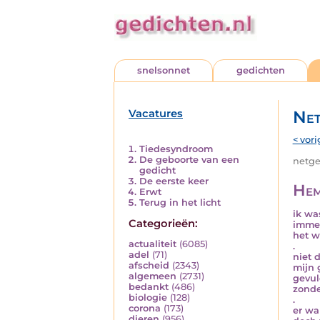
snelsonnet
gedichten
Vacatures
Net
< vori
Tiedesyndroom
De geboorte van een
netged
gedicht
De eerste keer
Hem
Erwt
Terug in het licht
ik was
Categorieën:
immer
het w
actualiteit
(6085)
.
adel
(71)
niet 
afscheid
(2343)
mijn 
algemeen
(2731)
gevul
bedankt
(486)
zonde
biologie
(128)
.
corona
(173)
er wa
dieren
(956)