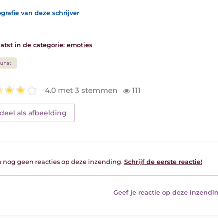
grafie van deze schrijver
atst in de categorie:
emoties
unst
4.0 met 3 stemmen
111
deel als afbeelding
jn nog geen reacties op deze inzending.
Schrijf de eerste reactie!
Geef je reactie op deze inzendin