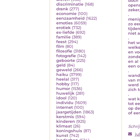
doch 
discriminatie
(168)
opens
drank
(277)
zeker
economie
(100)
.
eenzaamheid
(1622)
menig
emoties
(6059)
zo ee
erotiek
(732)
tijde
ex-liefde
(692)
niet 
familie
(389)
.
feest
(294)
het w
film
(80)
welke
filosofie
(3180)
en vo
fotografie
(142)
zonde
geboorte
(225)
en al
geld
(84)
een o
geweld
(266)
.
haiku
(3799)
wande
heelal
(317)
van m
hobby
(117)
werd 
humor
(1536)
zich 
huwelijk
(281)
.
idool
(120)
wat k
individu
(1609)
tot e
internet
(100)
op de
jaargetijden
(1863)
of ee
kerstmis
(594)
kinderen
(925)
klimaat
(26)
Schrij
koningshuis
(87)
ju
kunst
(742)