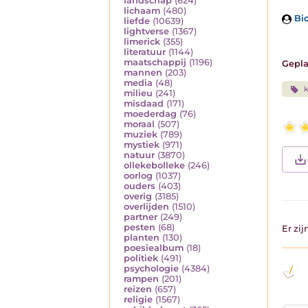
landschap
(624)
lichaam
(480)
Bio
liefde
(10639)
lightverse
(1367)
limerick
(355)
literatuur
(1144)
maatschappij
(1196)
Gepla
mannen
(203)
media
(48)
k
milieu
(241)
misdaad
(171)
moederdag
(76)
moraal
(507)
muziek
(789)
mystiek
(971)
natuur
(3870)
ollekebolleke
(246)
oorlog
(1037)
ouders
(403)
overig
(3185)
overlijden
(1510)
partner
(249)
pesten
(68)
Er zi
planten
(130)
poesiealbum
(18)
politiek
(491)
psychologie
(4384)
rampen
(201)
reizen
(657)
religie
(1567)