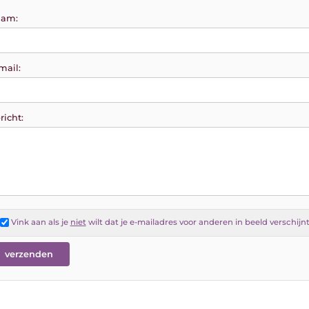
am:
mail:
richt:
Vink aan als je
niet
wilt dat je e-mailadres voor anderen in beeld verschijn