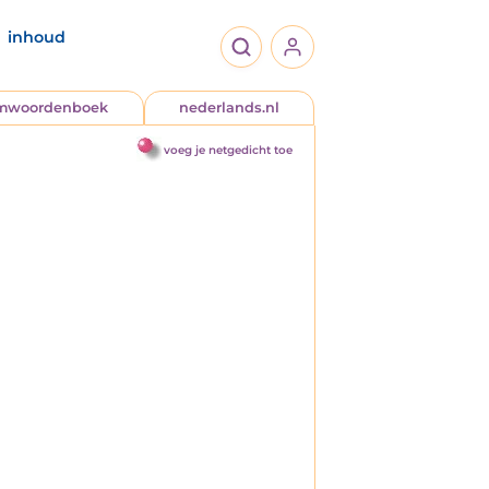
inhoud
jmwoordenboek
nederlands.nl
voeg je netgedicht toe