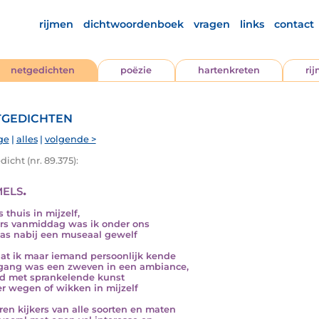
rijmen
dichtwoordenboek
vragen
links
contact
netgedichten
poëzie
hartenkreten
ri
gedichten
ge
|
alles
|
volgende >
icht (nr. 89.375):
els.
 thuis in mijzelf,
s vanmiddag was ik onder ons
as nabij een museaal gewelf
dat ik maar iemand persoonlijk kende
gang was een zweven in een ambiance,
d met sprankelende kunst
r wegen of wikken in mijzelf
ren kijkers van alle soorten en maten