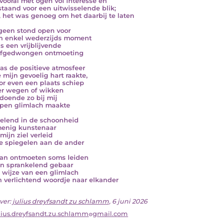
vooral met ogen vol interesse en
taand voor een uitwisselende blik;
, het was genoeg om het daarbij te laten
een stond open voor
n enkel wederzijds moment
ns een vrijblijvende
afgedwongen ontmoeting
as de positieve atmosfeer
 mijn gevoelig hart raakte,
or even een plaats schiep
r wegen of wikken
 doende zo bij mij
pen glimlach maakte
lend in de schoonheid
enig kunstenaar
mijn ziel verleid
te spiegelen aan de ander
an ontmoeten soms leiden
en sprankelend gebaar
 wijze van een glimlach
n verlichtend woordje naar elkander
ver:
julius dreyfsandt zu schlamm
, 6 juni 2026
lius.dreyfsandt.zu.schlamm
gmail.com