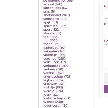
schilderkunst
(365)
school
(140)
Na
sinterklaas
(132)
sms
(15)
snelsonnet
(967)
songtekst
(124)
spijt
(153)
E-
spiritueel
(513)
sport
(522)
sterkte
(85)
taal
(1185)
tijd
(1830)
Be
toneel
(89)
vaderdag
(30)
vakantie
(320)
valentijn
(137)
verdriet
(1229)
verhuizen
(62)
verjaardag
(300)
verkeer
(120)
voedsel
(167)
vriendschap
(723)
vrijheid
(894)
vrouwen
(501)
welzijn
(535)
wereld
(636)
werk
(227)
wetenschap
(160)
woede
(208)
woonoord
(430)